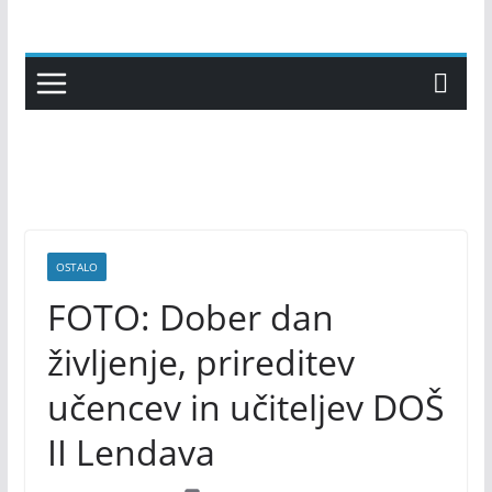
Skip
to
content
OSTALO
FOTO: Dober dan
življenje, prireditev
učencev in učiteljev DOŠ
II Lendava