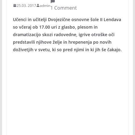
25.03. 2017
admin
1 Comment
Učenci in učitelji Dvojezične osnovne šole II Lendava
so včeraj ob 17.00 uri z glasbo, plesom in
dramatizacijo skozi radovedne, igrive otroške oči
predstavili njihove želje in hrepenenja po novih
doživetjih v svetu, ki so pred njimi in ki jih še čakajo.