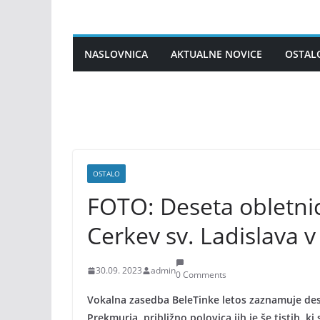
Skip
to
content
NASLOVNICA
AKTUALNE NOVICE
OSTAL
OSTALO
FOTO: Deseta obletnic
Cerkev sv. Ladislava v
30.09. 2023
admin
0 Comments
Vokalna zasedba BeleTinke letos zaznamuje dese
Prekmurja, približno polovica jih je še tistih, 