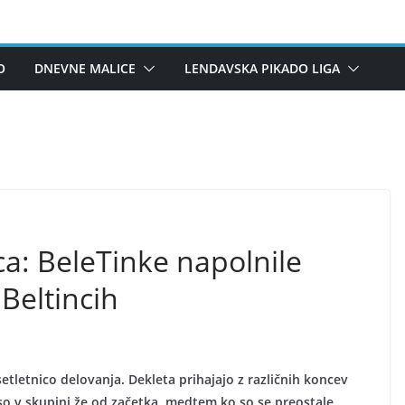
O
DNEVNE MALICE
LENDAVSKA PIKADO LIGA
a: BeleTinke napolnile
 Beltincih
tletnico delovanja. Dekleta prihajajo z različnih koncev
ki so v skupini že od začetka, medtem ko so se preostale