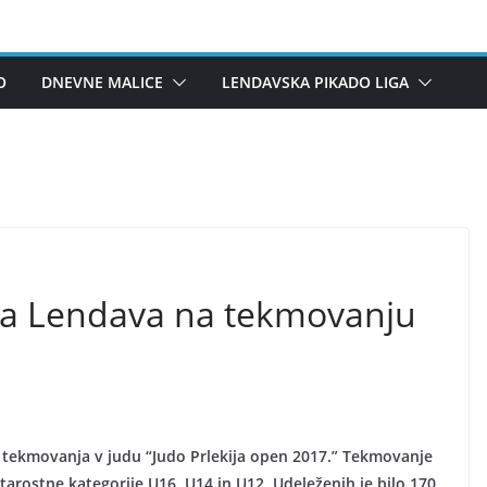
O
DNEVNE MALICE
LENDAVSKA PIKADO LIGA
ba Lendava na tekmovanju
l tekmovanja v judu “Judo Prlekija open 2017.” Tekmovanje
starostne kategorije U16, U14 in U12. Udeleženih je bilo 170