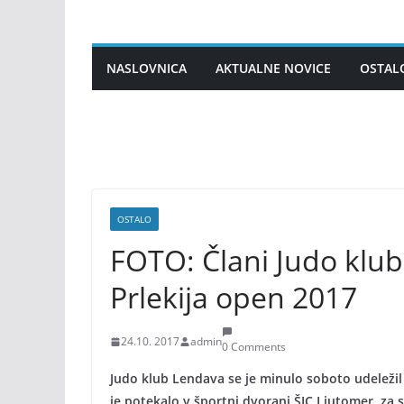
Skip
to
content
NASLOVNICA
AKTUALNE NOVICE
OSTAL
OSTALO
FOTO: Člani Judo klu
Prlekija open 2017
24.10. 2017
admin
0 Comments
Judo klub Lendava se je minulo soboto udeleži
je potekalo v športni dvorani ŠIC Ljutomer, za 