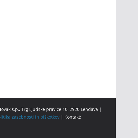
ovak s.p., Trg Ljudske pravice 10, 2920 Lendava |
litika zasebnosti in piškotkov
| Kontakt: