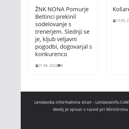
ŽNK NONA Pomurje
Košare
Beltinci prekinil
13.05. 
sodelovanje s
trenerjem. Slednji se
je, kljub veljavni
pogodbi, dogovarjal s
konkurenco
31.08. 2022
0
Lendavska informativna stran - Lendavainfo.CoM |
Medij je vpisan v razvid pri Ministrstv