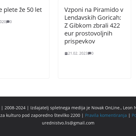
 plete že 50 let
Vzponi na Piramido v
Lendavskih Goricah:
2020
0
Z Gibkom zbrali 422
eur prostovoljnih
prispevkov
21.02. 2023
0
 2008-2024 | Izdajatelj spletnega medija je Novak OnLine., Leon N
u za kulturo pod zaporedno številko 2200 |
Pravila komentiranja
|
Po
urednistvo.lis@gmail.com