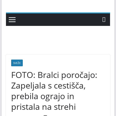
Skip
to
content
SVEŽE
FOTO: Bralci poročajo:
Zapeljala s cestišča,
prebila ograjo in
pristala na strehi