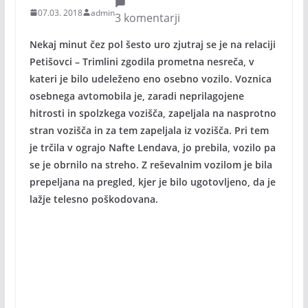
07.03. 2018
admin
3 komentarji
Nekaj minut čez pol šesto uro zjutraj se je na relaciji
Petišovci – Trimlini zgodila prometna nesreča, v
kateri je bilo udeleženo eno osebno vozilo. Voznica
osebnega avtomobila je, zaradi neprilagojene
hitrosti in spolzkega vozišča, zapeljala na nasprotno
stran vozišča in za tem zapeljala iz vozišča. Pri tem
je trčila v ograjo Nafte Lendava, jo prebila, vozilo pa
se je obrnilo na streho. Z reševalnim vozilom je bila
prepeljana na pregled, kjer je bilo ugotovljeno, da je
lažje telesno poškodovana.