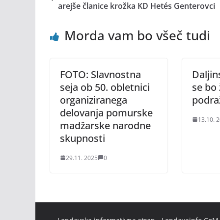
arejše članice krožka KD Hetés Genterovci
Morda vam bo všeč tudi
FOTO: Slavnostna
Dalji
seja ob 50. obletnici
se bo
organiziranega
podraž
delovanja pomurske
13.10. 
madžarske narodne
skupnosti
29.11. 2025
0