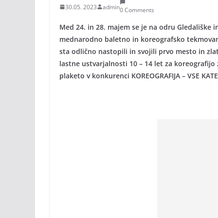
30.05. 2023
admin
0 Comments
Med 24. in 28. majem se je na odru Gledališke 
mednarodno baletno in koreografsko tekmovanje
sta odlično nastopili in svojili prvo mesto in z
lastne ustvarjalnosti 10 – 14 let za koreografij
plaketo v konkurenci KOREOGRAFIJA – VSE KATE