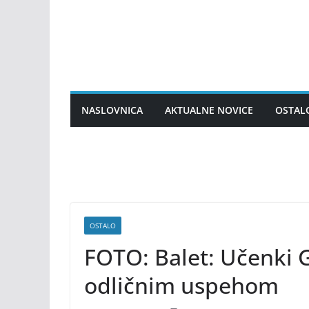
Skip
to
content
NASLOVNICA
AKTUALNE NOVICE
OSTAL
OSTALO
FOTO: Balet: Učenki 
odličnim uspehom