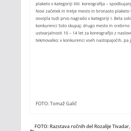
plaketo v kategoriji XIII. koreografija – spodbuja
Novi začetek in tretje mesto in bronasto plaketo 
osvojila tudi prvo nagrado v kategoriji I. Bela sol
konkurenci Solo skupaj; drugo mesto in srebrno pl
ustvarjalnosti 10 – 14 let za koreografijo z nasl
tekmovalko; v konkurenci vseh nastopajočih, pa 
FOTO: Tomaž Galič
FOTO: Razstava ročnih del Rozalije Tivadar,