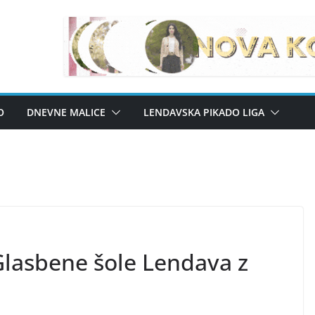
O
DNEVNE MALICE
LENDAVSKA PIKADO LIGA
Glasbene šole Lendava z