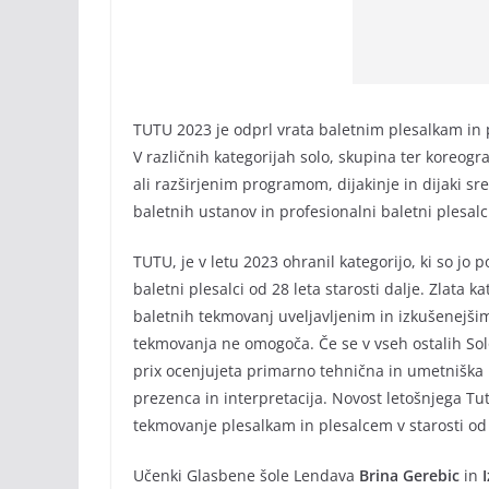
TUTU 2023 je odprl vrata baletnim plesalkam in 
V različnih kategorijah solo, skupina ter koreogr
ali razširjenim programom, dijakinje in dijaki sre
baletnih ustanov in profesionalni baletni plesalc
TUTU, je v letu 2023 ohranil kategorijo, ki so jo
baletni plesalci od 28 leta starosti dalje. Zlata 
baletnih tekmovanj uveljavljenim in izkušenejšim
tekmovanja ne omogoča. Če se v vseh ostalih So
prix ocenjujeta primarno tehnična in umetniška i
prezenca in interpretacija. Novost letošnjega Tu
tekmovanje plesalkam in plesalcem v starosti od 
Učenki Glasbene šole Lendava
Brina Gerebic
in