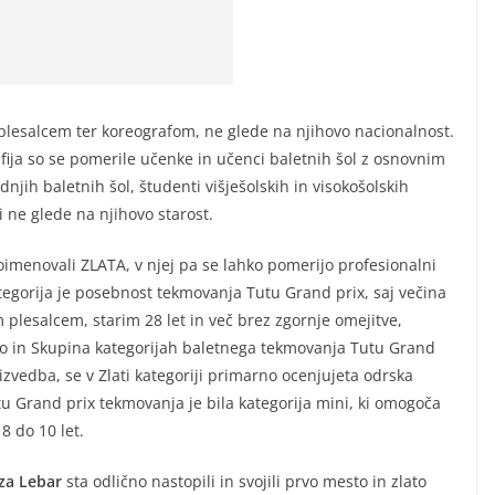
plesalcem ter koreografom, ne glede na njihovo nacionalnost.
afija so se pomerile učenke in učenci baletnih šol z osnovnim
dnjih baletnih šol, študenti višješolskih in visokošolskih
i ne glede na njihovo starost.
 poimenovali ZLATA, v njej pa se lahko pomerijo profesionalni
kategorija je posebnost tekmovanja Tutu Grand prix, saj večina
 plesalcem, starim 28 let in več brez zgornje omejitve,
lo in Skupina kategorijah baletnega tekmovanja Tutu Grand
zvedba, se v Zlati kategoriji primarno ocenjujeta odrska
tu Grand prix tekmovanja je bila kategorija mini, ki omogoča
8 do 10 let.
Iza Lebar
sta odlično nastopili in svojili prvo mesto in zlato