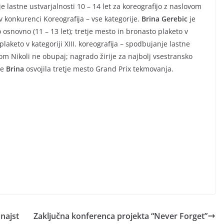
nje lastne ustvarjalnosti 10 – 14 let za koreografijo z naslovom
v konkurenci Koreografija – vse kategorije.
Brina Gerebic
je
o osnovno (11 – 13 let); tretje mesto in bronasto plaketo v
aketo v kategoriji XIII. koreografija – spodbujanje lastne
ovom Nikoli ne obupaj; nagrado žirije za najbolj vsestransko
je
Brina
osvojila tretje mesto Grand Prix tekmovanja.
 najst
Zaključna konferenca projekta “Never Forget”