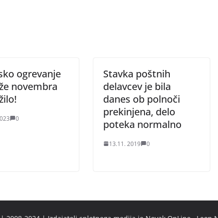
nsko ogrevanje
Stavka poštnih
 že novembra
delavcev je bila
ilo!
danes ob polnoči
prekinjena, delo
2023
0
poteka normalno
13.11. 2019
0