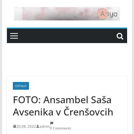
Skip
to
content
OSTALO
FOTO: Ansambel Saša
Avsenika v Črenšovcih
20.08. 2022
admin
0 Comments