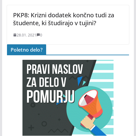
PKP8: Krizni dodatek končno tudi za
študente, ki študirajo v tujini?
28.01. 2021
0
Poletno delo?