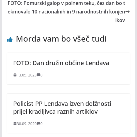
FOTO: Pomurski galop v polnem teku, čez dan bo t
ekmovalo 10 nacionalnih in 9 narodnostnih konjen
ikov
Morda vam bo všeč tudi
FOTO: Dan družin občine Lendava
13.05. 2023
0
Policist PP Lendava izven dolžnosti
prijel kradljivca raznih artiklov
30.09. 2020
0