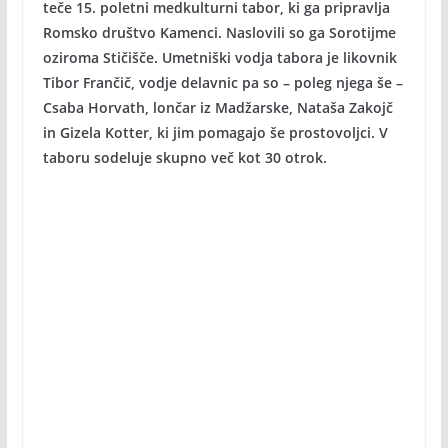
teče 15. poletni medkulturni tabor, ki ga pripravlja
Romsko društvo Kamenci. Naslovili so ga Sorotijme
oziroma Stičišče. Umetniški vodja tabora je likovnik
Tibor Frančič, vodje delavnic pa so – poleg njega še –
Csaba Horvath, lončar iz Madžarske, Nataša Zakojč
in Gizela Kotter, ki jim pomagajo še prostovoljci. V
taboru sodeluje skupno več kot 30 otrok.