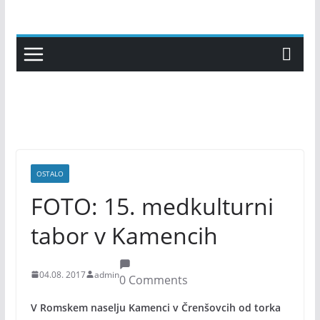
Skip
to
content
OSTALO
FOTO: 15. medkulturni
tabor v Kamencih
04.08. 2017
admin
0 Comments
V Romskem naselju Kamenci v Črenšovcih od torka