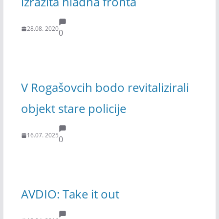
izrazita hladna fronta
28.08. 2020
0
V Rogašovcih bodo revitalizirali
objekt stare policije
16.07. 2025
0
AVDIO: Take it out