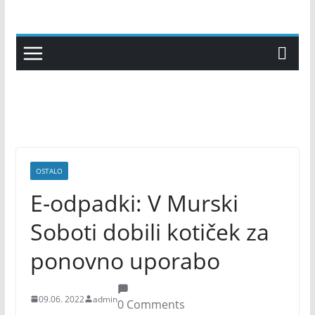
Skip
to
content
OSTALO
E-odpadki: V Murski
Soboti dobili kotiček za
ponovno uporabo
09.06. 2022
admin
0 Comments