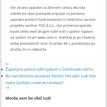
Vse zbrane aparate na Zbirnem centru Murska
Sobota bo skozi postopek priprave za ponovno
uporabo preveril funkcionalnost in električno varnost
projektni partner TSD d.o.o.. Vse primerne aparate
boste lahko med drugim našli tudi v spletni trgovini
na spletni strani www.zeos.si. Kotičkov je po Sloveniji
sedaj postavljenih sicer že preko 40, s postavitvijo pa
družba še ni zaključila.
Županjine petice odličnjakom v črenšovski občini
Bo narodnostni poslanec Ferenc Horváth tudi član
sveta Ljudske univerze Lendava?
Morda vam bo všeč tudi