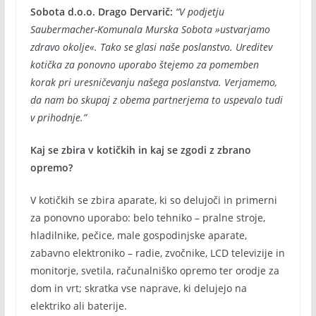
Sobota d.o.o. Drago Dervarič:
“V podjetju
Saubermacher-Komunala Murska Sobota »ustvarjamo
zdravo okolje«. Tako se glasi naše poslanstvo. Ureditev
kotička za ponovno uporabo štejemo za pomemben
korak pri uresničevanju našega poslanstva. Verjamemo,
da nam bo skupaj z obema partnerjema to uspevalo tudi
v prihodnje.”
Kaj se zbira v kotičkih in kaj se zgodi z zbrano
opremo?
V kotičkih se zbira aparate, ki so delujoči in primerni
za ponovno uporabo: belo tehniko – pralne stroje,
hladilnike, pečice, male gospodinjske aparate,
zabavno elektroniko – radie, zvočnike, LCD televizije in
monitorje, svetila, računalniško opremo ter orodje za
dom in vrt; skratka vse naprave, ki delujejo na
elektriko ali baterije.