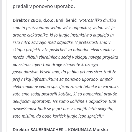
predali v ponovno uporabo.
Direktor ZEOS, d.o.o. Emil Šehić:
“Potrošniška družba
smo in proizvajamo vedno več e-odpadkov, vedno več je
drobne elektronike, ki jo ljudje instinktivno kupujejo in
zelo hitro zavržejo med odpadke. V preteklosti smo v
sklopu projektov že poskrbeli za odpadno elektroniko z
mrežo uličnih zbiralnikov, sedaj v sklopu novega projekta
pa želimo zajeti tudi druge elemente krožnega
gospodarstva. Veseli smo, da je bilo pri nas sicer tudi že
prej nekaj infrastrukture za ponovno uporabo, ampak
elektronika je vedno specifična zaradi tehnike in varnosti,
zato smo sedaj postavili kotičke, ki so namenjeni prav še
delujočim aparatom. Ne samo količine e-odpadkov, tudi
ozaveščenost ljudi se je pri nas v zadnjih letih dvignila,
zato mislim, da bodo kotiček ljudje lepo sprejeli.”
Direktor
SAUBERMACHER – KOMUNALA Murska