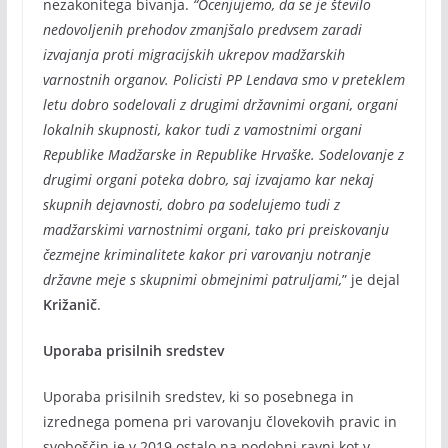
nezakonitega bivanja.
“Ocenjujemo, da se je število
nedovoljenih prehodov zmanjšalo predvsem zaradi
izvajanja proti migracijskih ukrepov madžarskih
varnostnih organov. Policisti PP Lendava smo v preteklem
letu dobro sodelovali z drugimi državnimi organi, organi
lokalnih skupnosti, kakor tudi z vamostnimi organi
Republike Madžarske in Republike Hrvaške. Sodelovanje z
drugimi organi poteka dobro, saj izvajamo kar nekaj
skupnih dejavnosti, dobro pa sodelujemo tudi z
madžarskimi varnostnimi organi, tako pri preiskovanju
čezmejne kriminalitete kakor pri varovanju notranje
državne meje s skupnimi obmejnimi patruljami,
” je dejal
Križanič
.
Uporaba prisilnih sredstev
Uporaba prisilnih sredstev, ki so posebnega in
izrednega pomena pri varovanju človekovih pravic in
svoboščin je v 2019 ostalo na podobni ravni kot v