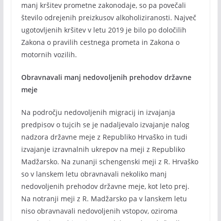
manj kršitev prometne zakonodaje, so pa povečali
število odrejenih preizkusov alkoholiziranosti. Največ
ugotovljenih kršitev v letu 2019 je bilo po določilih
Zakona o pravilih cestnega prometa in Zakona o
motornih vozilih.
Obravnavali manj nedovoljenih prehodov državne
meje
Na področju nedovoljenih migracij in izvajanja
predpisov o tujcih se je nadaljevalo izvajanje nalog
nadzora državne meje z Republiko Hrvaško in tudi
izvajanje izravnalnih ukrepov na meji z Republiko
Madžarsko. Na zunanji schengenski meji z R. Hrvaško
so v lanskem letu obravnavali nekoliko manj
nedovoljenih prehodov državne meje, kot leto prej.
Na notranji meji z R. Madžarsko pa v lanskem letu
niso obravnavali nedovoljenih vstopov, oziroma