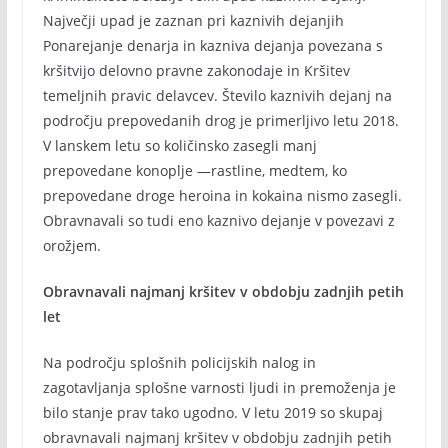
Največji upad je zaznan pri kaznivih dejanjih
Ponarejanje denarja in kazniva dejanja povezana s
kršitvijo delovno pravne zakonodaje in Kršitev
temeljnih pravic delavcev. Število kaznivih dejanj na
področju prepovedanih drog je primerljivo letu 2018.
V lanskem letu so količinsko zasegli manj
prepovedane konoplje —rastline, medtem, ko
prepovedane droge heroina in kokaina nismo zasegli.
Obravnavali so tudi eno kaznivo dejanje v povezavi z
orožjem.
Obravnavali najmanj kršitev v obdobju zadnjih petih
let
Na področju splošnih policijskih nalog in
zagotavljanja splošne varnosti ljudi in premoženja je
bilo stanje prav tako ugodno. V letu 2019 so skupaj
obravnavali najmanj kršitev v obdobju zadnjih petih