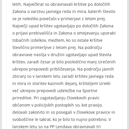
letih. Največkrat so obravnavali kršitve po določilih
Zakona o varstvu javnega reda in mira, katerih število
se je nekoliko povečalo v primerjavi z letom prej.
Največji upad kršitev ugotavljajo po določilih Zakona
o prijavi prebivališča in Zakona o omejevanju uporabi
tobačnih izdelkov, medtem, ko so ostale kršitve
številčno primerljive z letom prej. Na področju
obravnave nasilja v družini ugotavljajo upad števila
kršitev, zaradi česar je bilo posledično manj izrečenih
ukrepov prepovedi približevanja. Na področju javnih
zbiranj so v lanskem letu zaradi kršitev javnega reda
in mira in storitev kaznivih dejanj, kršiteljem izrekli
več ukrepov prepovedi udeležbe na športne
prireditve. Pri zagotavljanju človekovih pravic
občanom v policijskih postopkih so, kot pravijo,
delovali zakonito in so posegali v človekove pravice in
svoboščine le takrat, ko je bilo to nujno potrebno. V
lanskem letu so na PP Lendava obravnavali tri