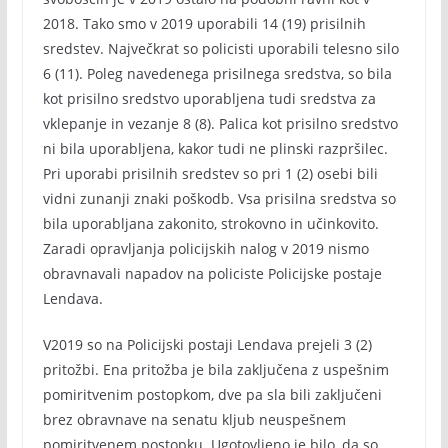
2018. Tako smo v 2019 uporabili 14 (19) prisilnih
sredstev. Največkrat so policisti uporabili telesno silo
6 (11). Poleg navedenega prisilnega sredstva, so bila
kot prisilno sredstvo uporabljena tudi sredstva za
vklepanje in vezanje 8 (8). Palica kot prisilno sredstvo
ni bila uporabljena, kakor tudi ne plinski razpršilec.
Pri uporabi prisilnih sredstev so pri 1 (2) osebi bili
vidni zunanji znaki poškodb. Vsa prisilna sredstva so
bila uporabljana zakonito, strokovno in učinkovito.
Zaradi opravljanja policijskih nalog v 2019 nismo
obravnavali napadov na policiste Policijske postaje
Lendava.
V2019 so na Policijski postaji Lendava prejeli 3 (2)
pritožbi. Ena pritožba je bila zaključena z uspešnim
pomiritvenim postopkom, dve pa sla bili zaključeni
brez obravnave na senatu kljub neuspešnem
pomiritvenem postopku. Ugotovljeno je bilo, da so