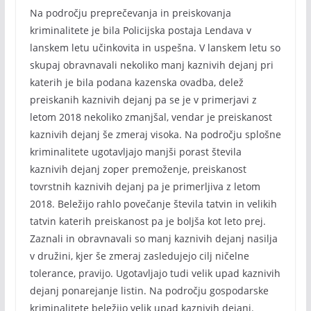
Na področju preprečevanja in preiskovanja
kriminalitete je bila Policijska postaja Lendava v
lanskem letu učinkovita in uspešna. V lanskem letu so
skupaj obravnavali nekoliko manj kaznivih dejanj pri
katerih je bila podana kazenska ovadba, delež
preiskanih kaznivih dejanj pa se je v primerjavi z
letom 2018 nekoliko zmanjšal, vendar je preiskanost
kaznivih dejanj še zmeraj visoka. Na področju splošne
kriminalitete ugotavljajo manjši porast števila
kaznivih dejanj zoper premoženje, preiskanost
tovrstnih kaznivih dejanj pa je primerljiva z letom
2018. Beležijo rahlo povečanje števila tatvin in velikih
tatvin katerih preiskanost pa je boljša kot leto prej.
Zaznali in obravnavali so manj kaznivih dejanj nasilja
v družini, kjer še zmeraj zasledujejo cilj ničelne
tolerance, pravijo. Ugotavljajo tudi velik upad kaznivih
dejanj ponarejanje listin. Na področju gospodarske
kriminalitete beležijo velik upad kaznivih dejanj.