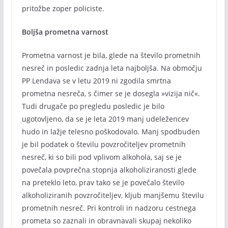
pritožbe zoper policiste.
Boljša prometna varnost
Prometna varnost je bila, glede na število prometnih
nesreč in posledic zadnja leta najboljša. Na območju
PP Lendava se v letu 2019 ni zgodila smrtna
prometna nesreča, s čimer se je dosegla »vizija nič«.
Tudi drugače po pregledu posledic je bilo
ugotovljeno, da se je leta 2019 manj udeležencev
hudo in lažje telesno poškodovalo. Manj spodbuden
je bil podatek o številu povzročiteljev prometnih
nesreč, ki so bili pod vplivom alkohola, saj se je
povečala povprečna stopnja alkoholiziranosti glede
na preteklo leto, prav tako se je povečalo število
alkoholiziranih povzročiteljev, kljub manjšemu številu
prometnih nesreč. Pri kontroli in nadzoru cestnega
prometa so zaznali in obravnavali skupaj nekoliko