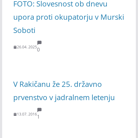
FOTO: Slovesnost ob dnevu
upora proti okupatorju v Murski
Soboti
26.04. 2025
0
V Rakičanu že 25. državno
prvenstvo v jadralnem letenju
13.07. 2016
1