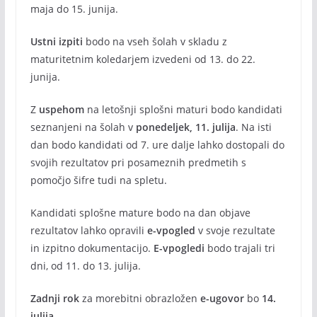
maja do 15. junija.
Ustni izpiti
bodo na vseh šolah v skladu z
maturitetnim koledarjem izvedeni od 13. do 22.
junija.
Z
uspehom
na letošnji splošni maturi bodo kandidati
seznanjeni na šolah v
ponedeljek, 11. julija
. Na isti
dan bodo kandidati od 7. ure dalje lahko dostopali do
svojih rezultatov pri posameznih predmetih s
pomočjo šifre tudi na spletu.
Kandidati splošne mature bodo na dan objave
rezultatov lahko opravili
e-vpogled
v svoje rezultate
in izpitno dokumentacijo.
E-vpogledi
bodo trajali tri
dni, od 11. do 13. julija.
Zadnji rok
za morebitni obrazložen
e-ugovor
bo
14.
julija
.