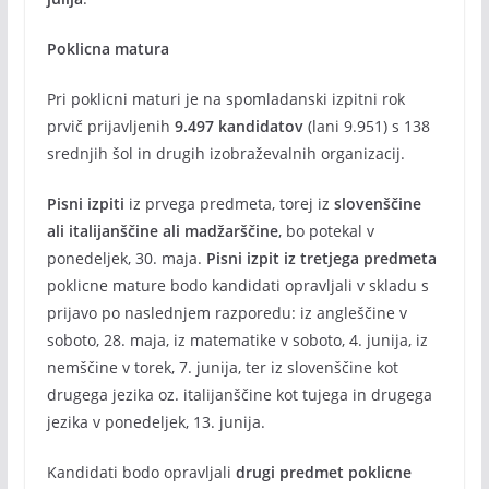
Poklicna matura
Pri poklicni maturi je na spomladanski izpitni rok
prvič prijavljenih
9.497 kandidatov
(lani 9.951) s 138
srednjih šol in drugih izobraževalnih organizacij.
Pisni izpiti
iz prvega predmeta, torej iz
slovenščine
ali italijanščine ali madžarščine
, bo potekal v
ponedeljek, 30. maja.
Pisni izpit iz tretjega predmeta
poklicne mature bodo kandidati opravljali v skladu s
prijavo po naslednjem razporedu: iz angleščine v
soboto, 28. maja, iz matematike v soboto, 4. junija, iz
nemščine v torek, 7. junija, ter iz slovenščine kot
drugega jezika oz. italijanščine kot tujega in drugega
jezika v ponedeljek, 13. junija.
Kandidati bodo opravljali
drugi predmet poklicne