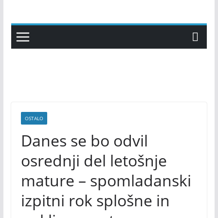
Skip
to
content
OSTALO
Danes se bo odvil
osrednji del letošnje
mature – spomladanski
izpitni rok splošne in