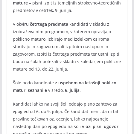
mature
– pisni izpit iz temeljnih strokovno-teoretičnih
predmetov v četrtek, 9. junija.
V okviru
četrtega predmeta
kandidati v skladu z
izobraževalnim programom, v katerem opravljajo
poklicno maturo, izbirajo med izdelkom oziroma
storitvijo in zagovorom ali izpitnim nastopom in
zagovorom. Izpiti iz četrtega predmeta ter ustni izpiti
bodo na šolah potekali v skladu s koledarjem poklicne
mature od 13. do 22. junija.
Šole bodo kandidate
z uspehom na letošnji poklicni
maturi seznanile
v sredo,
6. julija
.
Kandidat lahko na svoji šoli oddajo pisno zahtevo za
vpogled od 6. do 9. julija. Če kandidat meni, da ni bil
pravilno točkovan oz. ocenjen, lahko najpozneje
naslednji dan po vpogledu na šoli
vloži pisni ugovor
na način izračuna ocene ali na oceno.