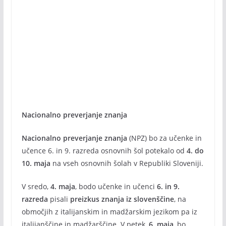
Nacionalno preverjanje znanja
Nacionalno preverjanje znanja
(NPZ) bo za učenke in
učence 6. in 9. razreda osnovnih šol potekalo od
4. do
10. maja
na vseh osnovnih šolah v Republiki Sloveniji.
V sredo,
4. maja
, bodo učenke in učenci
6. in 9.
razreda
pisali
preizkus znanja iz slovenščine
, na
območjih z italijanskim in madžarskim jezikom pa iz
italijanščine in madžarščine. V petek,
6. maja
, bo