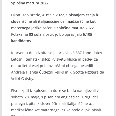
Splošna matura 2022
Hkrati se v sredo, 4. maja 2022, s
pisanjem eseja iz
slovenščine
ali
italijanščine oz. madžarščine kot
maternega jezika
začenja
splošna matura 2022
.
Poteka na
83 šolah
, prvič jo bo opravljalo
6.105
kandidatov
.
K prvemu delu izpita se je prijavilo 6.337 kandidatov.
Letošnji tematski sklop »V svetu blišča in bede« za
maturitetni esej pri slovenščini obsega besedili
Andreja Hienga Čudežni Feliks in F. Scotta Fitzgeralda
Veliki Gatsby.
Pisni izpiti iz splošne mature se bodo nadaljevali v
soboto, 28. maja, s pisanjem angleščine. Drugi del
pisnega izpita iz slovenščine ali italijanščine oz.
madžarščine kot maternega jezika bodo dijaki pisali