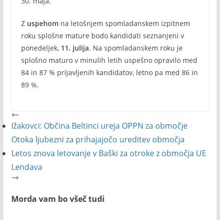
30. maja.
Z
uspehom
na letošnjem spomladanskem izpitnem
roku splošne mature bodo kandidati seznanjeni v
ponedeljek,
11. julija
. Na spomladanskem roku je
splošno maturo v minulih letih uspešno opravilo med
84 in 87 % prijavljenih kandidatov, letno pa med 86 in
89 %.
Ižakovci: Občina Beltinci ureja OPPN za območje
Otoka ljubezni za prihajajočo ureditev območja
Letos znova letovanje v Baški za otroke z območja UE
Lendava
Morda vam bo všeč tudi