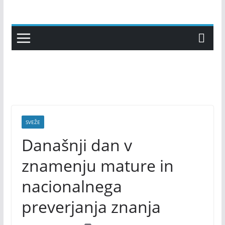
Skip
to
content
SVEŽE
Današnji dan v
znamenju mature in
nacionalnega
preverjanja znanja