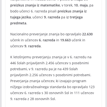
preizkus znanja iz matematike
, v torek,
10. maja
, pa
bodo učenci 6. razreda pisali
preizkus znanja iz
tujega jezika
, učenci
9. razreda
pa i
z tretjega
predmeta
.
Nacionalno preverjanje znanja
bo opravljalo
22.630
učenk in učencev
6. razreda
in
19.663
učenk in
učencev
9. razreda
.
K letošnjemu preverjanju znanja je v 6. razredu na
446 šolah prijavljenih 2.456 učencev s posebnimi
potrebami, v 9. razredu pa je na 439 šolah
prijavljenih 2.256 učencev s posebnimi potrebami.
Preverjanja znanja učencev, ki izvajajo program
nižjega izobraževalnega standarda bo opravljalo 123
učencev 6. razreda s 30 osnovnih šol in 111 učencev
9. razreda z 28 osnovnih šol.