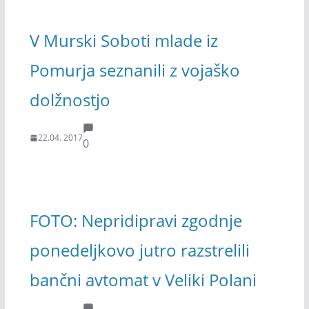
V Murski Soboti mlade iz
Pomurja seznanili z vojaško
dolžnostjo
22.04. 2017
0
FOTO: Nepridipravi zgodnje
ponedeljkovo jutro razstrelili
bančni avtomat v Veliki Polani