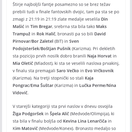
Štirje najboljši fantje posamezno so se brez težav
prebili tudi v finale fantovskih dvojic, tam pa sta se po
zmagi z 21:19 in 21:19 zlate medalje veselila
Din
Mašić
in
Tim Bregar
, srebrna sta bila tako
Maks
Trampuž
in
Rok Halič
, bronasti pa so bili
David
Pirnovar
/
Bor Zaletel
(BIT) in
Sven
Podojsteršek
/
Boštjan Pušnik
(Karizma). Pri dekletih
sta pozicijo prvih nosilk dobro branili
Naja Horvat
in
Mia Oletič
(Mladost), ki sta se veselili naslova prvakinj,
v finalu sta premagali
Saro Večko
in
Evo Vrčkovnik
(Karizma). Na tretji stopnički so stali
Kaja
Pongrac
/
Ema Šuštar
(Karizma) in
Lučka Perme
/
Nina
Vidovič
.
V starejši kategoriji sta prvi naslov v dnevu osvojila
Žiga Podgoršek
in
Špela Alič
(Medvode/Olimpija), ki
sta bila v finalu boljša od
Kevina Lina Lenarčiča
in
K
im Matovič
(Medvode/Konex). Bronasto medaljo so