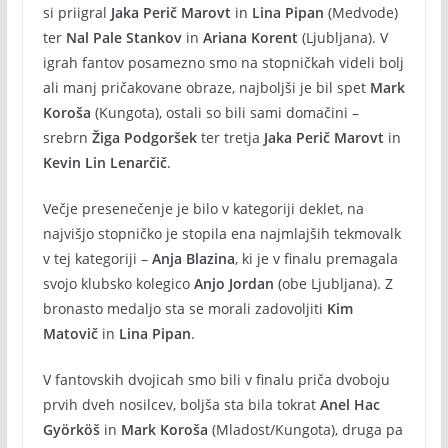
si priigral
Jaka Perič Marovt
in
Lina Pipan
(Medvode)
ter
Nal Pale Stankov
in
Ariana Korent
(Ljubljana). V
igrah fantov posamezno smo na stopničkah videli bolj
ali manj pričakovane obraze, najboljši je bil spet
Mark
Koroša
(Kungota), ostali so bili sami domačini –
srebrn
Žiga Podgoršek
ter tretja
Jaka Perič Marovt
in
Kevin Lin Lenarčič
.
Večje presenečenje je bilo v kategoriji deklet, na
najvišjo stopničko je stopila ena najmlajših tekmovalk
v tej kategoriji –
Anja Blazina
, ki je v finalu premagala
svojo klubsko kolegico
Anjo Jordan
(obe Ljubljana). Z
bronasto medaljo sta se morali zadovoljiti
Kim
Matovič
in
Lina Pipan
.
V fantovskih dvojicah smo bili v finalu priča dvoboju
prvih dveh nosilcev, boljša sta bila tokrat
Anel Hac
Györköš
in
Mark Koroša
(Mladost/Kungota), druga pa