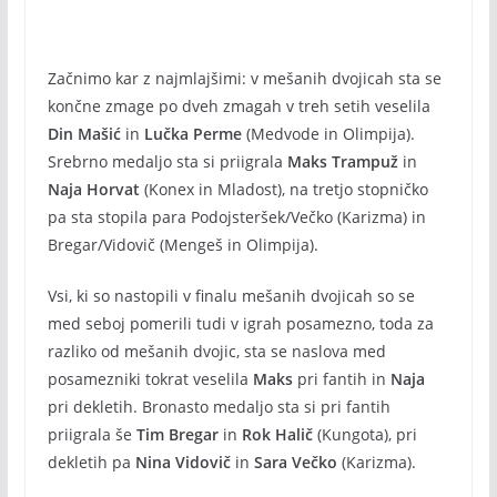
Začnimo kar z najmlajšimi: v mešanih dvojicah sta se
končne zmage po dveh zmagah v treh setih veselila
Din Mašić
in
Lučka Perme
(Medvode in Olimpija).
Srebrno medaljo sta si priigrala
Maks Trampuž
in
Naja Horvat
(Konex in Mladost), na tretjo stopničko
pa sta stopila para Podojsteršek/Večko (Karizma) in
Bregar/Vidovič (Mengeš in Olimpija).
Vsi, ki so nastopili v finalu mešanih dvojicah so se
med seboj pomerili tudi v igrah posamezno, toda za
razliko od mešanih dvojic, sta se naslova med
posamezniki tokrat veselila
Maks
pri fantih in
Naja
pri dekletih. Bronasto medaljo sta si pri fantih
priigrala še
Tim Bregar
in
Rok Halič
(Kungota), pri
dekletih pa
Nina Vidovič
in
Sara Večko
(Karizma).