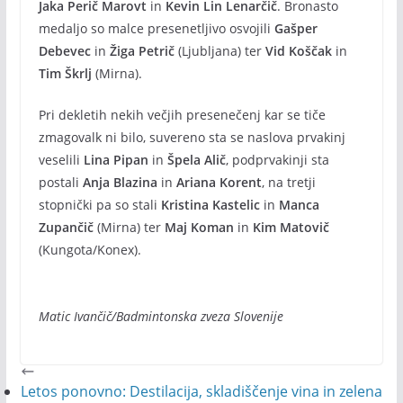
Jaka Perič
Marovt
in
Kevin Lin Lenarčič
. Bronasto
medaljo so malce presenetljivo osvojili
Gašper
Debevec
in
Žiga Petrič
(Ljubljana) ter
Vid Koščak
in
Tim Škrlj
(Mirna).
Pri dekletih nekih večjih presenečenj kar se tiče
zmagovalk ni bilo, suvereno sta se naslova prvakinj
veselili
Lina Pipan
in
Špela Alič
, podprvakinji sta
postali
Anja Blazina
in
Ariana Korent
, na tretji
stopnički pa so stali
Kristina Kastelic
in
Manca
Zupančič
(Mirna) ter
Maj Koman
in
Kim Matovič
(Kungota/Konex).
Matic Ivančič/Badmintonska zveza Slovenije
Letos ponovno: Destilacija, skladiščenje vina in zelena