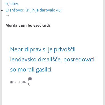
trgatev
Črenšovci: Kri jih je darovalo 46!
Morda vam bo všeč tudi
Nepridiprav si je privoščil
lendavsko drsališče, posredovati
so morali gasilci
07.01. 2025
0