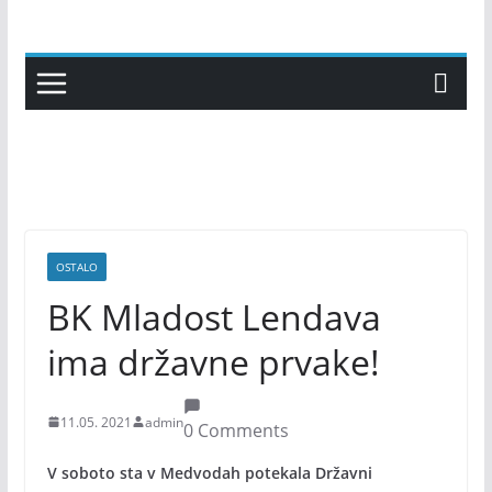
Skip
to
content
OSTALO
BK Mladost Lendava
ima državne prvake!
11.05. 2021
admin
0 Comments
V soboto sta v Medvodah potekala Državni