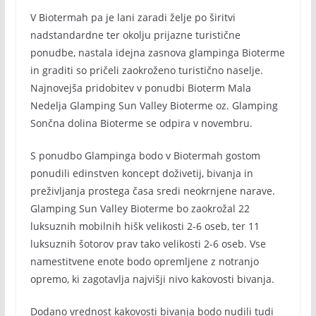
V Biotermah pa je lani zaradi želje po širitvi
nadstandardne ter okolju prijazne turistične
ponudbe, nastala idejna zasnova glampinga Bioterme
in graditi so pričeli zaokroženo turistično naselje.
Najnovejša pridobitev v ponudbi Bioterm Mala
Nedelja Glamping Sun Valley Bioterme oz. Glamping
Sončna dolina Bioterme se odpira v novembru.
S ponudbo Glampinga bodo v Biotermah gostom
ponudili edinstven koncept doživetij, bivanja in
preživljanja prostega časa sredi neokrnjene narave.
Glamping Sun Valley Bioterme bo zaokrožal 22
luksuznih mobilnih hišk velikosti 2-6 oseb, ter 11
luksuznih šotorov prav tako velikosti 2-6 oseb. Vse
namestitvene enote bodo opremljene z notranjo
opremo, ki zagotavlja najvišji nivo kakovosti bivanja.
Dodano vrednost kakovosti bivanja bodo nudili tudi