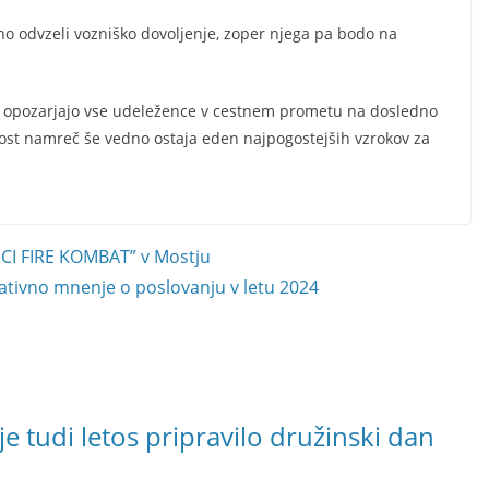
no odvzeli vozniško dovoljenje, zoper njega pa bodo na
a opozarjajo vse udeležence v cestnem prometu na dosledno
trost namreč še vedno ostaja eden najpogostejših vzrokov za
CI FIRE KOMBAT” v Mostju
ativno mnenje o poslovanju v letu 2024
 tudi letos pripravilo družinski dan