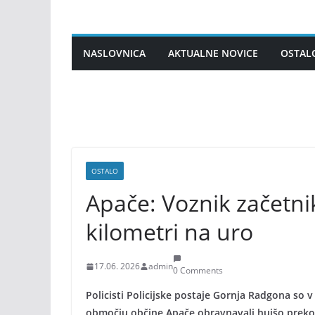
Skip
to
content
NASLOVNICA
AKTUALNE NOVICE
OSTAL
OSTALO
Apače: Voznik začetnik
kilometri na uro
17.06. 2026
admin
0 Comments
Policisti Policijske postaje Gornja Radgona so v
območju občine Apače obravnavali hujšo prekor