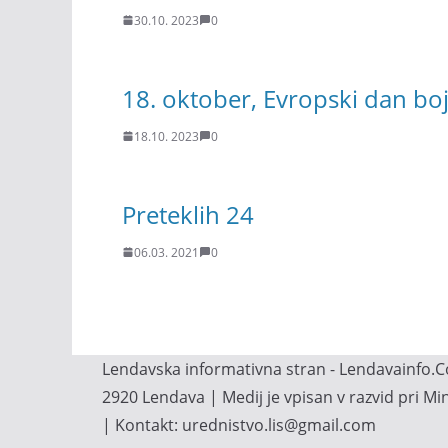
30.10. 2023
0
18. oktober, Evropski dan boja
18.10. 2023
0
Preteklih 24
06.03. 2021
0
Lendavska informativna stran - Lendavainfo.Co
2920 Lendava | Medij je vpisan v razvid pri M
| Kontakt: urednistvo.lis@gmail.com