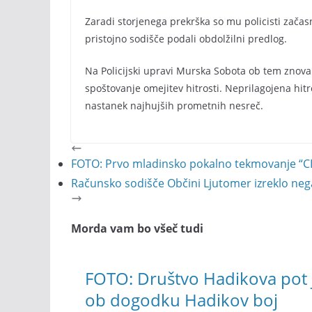
Zaradi storjenega prekrška so mu policisti začas
pristojno sodišče podali obdolžilni predlog.
Na Policijski upravi Murska Sobota ob tem znov
spoštovanje omejitev hitrosti. Neprilagojena hi
nastanek najhujših prometnih nesreč.
FOTO: Prvo mladinsko pokalno tekmovanje “CI
Računsko sodišče Občini Ljutomer izreklo neg
Morda vam bo všeč tudi
FOTO: Društvo Hadikova pot je
ob dogodku Hadikov boj