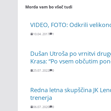
Morda vam bo všeč tudi
VIDEO, FOTO: Odkrili velikon
10.04. 2017
1
Dušan Utroša po vrnitvi dru
Krasa: “Po vsem občutim ponos
25.07. 2022
0
Redna letna skupščina JK Len
trenerja
06.07. 2020
0