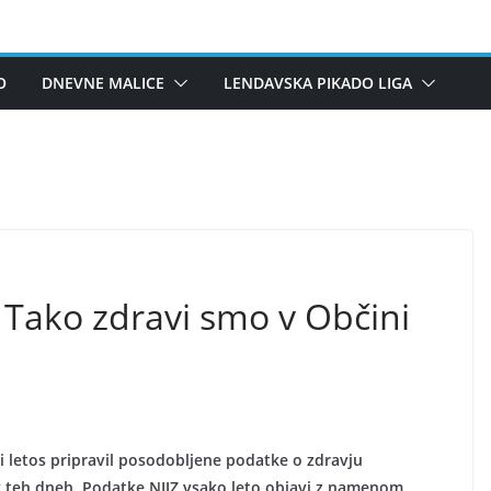
O
DNEVNE MALICE
LENDAVSKA PIKADO LIGA
: Tako zdravi smo v Občini
udi letos pripravil posodobljene podatke o zdravju
l v teh dneh. Podatke NIJZ vsako leto objavi z namenom