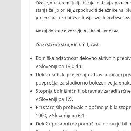
Okolje, v katerem ljudje bivajo in delajo, pome
stanja želijo pri NIJZ spodbuditi deležnike na loka
promocijo in krepitev zdravja svojih prebivalcev.
Nekaj dejstev o zdravju v Občini Lendava
Zdravstveno stanje in umrljivost:
Bolniška odsotnost delovno aktivnih prebiva
v Sloveniji pa 19,0 dni.
Delež oseb, ki prejemajo zdravila zaradi pov
povprečja, za sladkorno bolezen velja enak
Stopnja bolnišničnih obravnav zaradi srčne k
v Sloveniji pa 1,9.
Pri starejših prebivalcih občine je bila sto
1000, v Sloveniji pa 6,1.
Delež uporabnikov pomoči na domu je bil ni