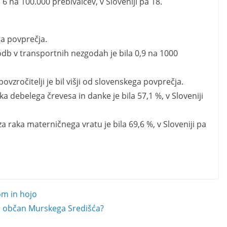
6 na 100.000 prebivalcev, v Sloveniji pa 18.
ega povprečja.
db v transportnih nezgodah je bila 0,9 na 1000
vzročitelji je bil višji od slovenskega povprečja.
a debelega črevesa in danke je bila 57,1 %, v Sloveniji
 raka materničnega vratu je bila 69,6 %, v Sloveniji pa
om in hojo
ni občan Murskega Središća?