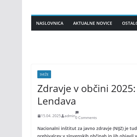
Skip
to
content
NASLOVNICA
AKTUALNE NOVICE
OSTAL
SVEŽE
Zdravje v občini 2025
Lendava
15.04. 2025
admin
0 Comments
Nacionalni inštitut za javno zdravje (NIJZ) je t
prebivalcev v slovenskih občinah in jih objavi