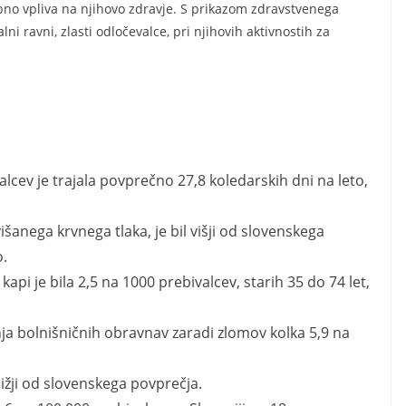
mbno vpliva na njihovo zdravje. S prikazom zdravstvenega
lni ravni, zlasti odločevalce, pri njihovih aktivnostih za
lcev je trajala povprečno 27,8 koledarskih dni na leto,
išanega krvnega tlaka, je bil višji od slovenskega
o.
api je bila 2,5 na 1000 prebivalcev, starih 35 do 74 let,
pnja bolnišničnih obravnav zaradi zlomov kolka 5,9 na
žji od slovenskega povprečja.