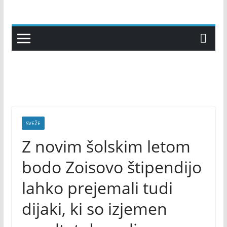
Skip
to
content
SVEŽE
Z novim šolskim letom
bodo Zoisovo štipendijo
lahko prejemali tudi
dijaki, ki so izjemen