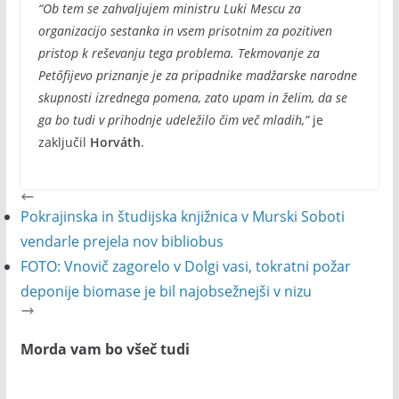
“Ob tem se zahvaljujem ministru Luki Mescu za
organizacijo sestanka in vsem prisotnim za pozitiven
pristop k reševanju tega problema. Tekmovanje za
Petőfijevo priznanje je za pripadnike madžarske narodne
skupnosti izrednega pomena, zato upam in želim, da se
ga bo tudi v prihodnje udeležilo čim več mladih,”
je
zaključil
Horváth
.
Pokrajinska in študijska knjižnica v Murski Soboti
vendarle prejela nov bibliobus
FOTO: Vnovič zagorelo v Dolgi vasi, tokratni požar
deponije biomase je bil najobsežnejši v nizu
Morda vam bo všeč tudi