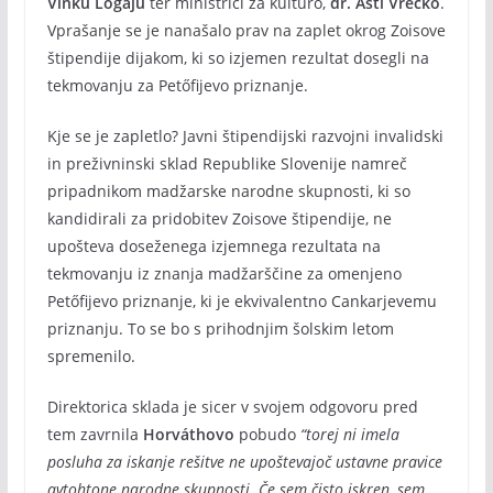
Vinku Logaju
ter ministrici za kulturo,
dr. Asti Vrečko
.
Vprašanje se je nanašalo prav na zaplet okrog Zoisove
štipendije dijakom, ki so izjemen rezultat dosegli na
tekmovanju za Petőfijevo priznanje.
Kje se je zapletlo? Javni štipendijski razvojni invalidski
in preživninski sklad Republike Slovenije namreč
pripadnikom madžarske narodne skupnosti, ki so
kandidirali za pridobitev Zoisove štipendije, ne
upošteva doseženega izjemnega rezultata na
tekmovanju iz znanja madžarščine za omenjeno
Petőfijevo priznanje, ki je ekvivalentno Cankarjevemu
priznanju. To se bo s prihodnjim šolskim letom
spremenilo.
Direktorica sklada je sicer v svojem odgovoru pred
tem zavrnila
Horváthovo
pobudo
“torej ni imela
posluha za iskanje rešitve ne upoštevajoč ustavne pravice
avtohtone narodne skupnosti. Če sem čisto iskren, sem