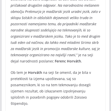
pričakoval drugačen odgovor. Na narodnostno mešanem
območju Prekmurja je madžarski jezik uradni jezik, zato v
sklopu šolskih in obšolskih dejavnosti veliko truda in
pozornosti namenjamo temu, da pripadniki madžarske
narodne skupnosti sodelujejo na tekmovanjih, ki so
organizirani v madžarskem jeziku. Tako je to med drugim
tudi eden od načinov, da lahko med mladimi širimo skrb
za madžarski jezik in promocijo madžarske kulture, saj je
tekmovanje organizirano na najvišji ravni,”
je na seji
dejal narodnosti poslanec
Ferenc Horváth
.
Ob tem je
Horváth
na seji še omenil, da je bila v
preteklosti ta izjema upoštevana, saj so
posameznikom, ki so na tem tekmovanju dosegli
izjemen rezultat, ob izkazanem izpolnjevanju
splošnih in posebnih pogojev odobrili Zoisovo
štipendijo.