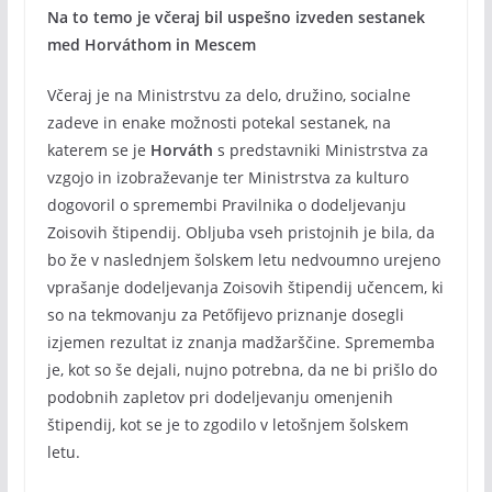
Na to temo je včeraj bil uspešno izveden sestanek
med Horváthom in Mescem
Včeraj je na Ministrstvu za delo, družino, socialne
zadeve in enake možnosti potekal sestanek, na
katerem se je
Horváth
s predstavniki Ministrstva za
vzgojo in izobraževanje ter Ministrstva za kulturo
dogovoril o spremembi Pravilnika o dodeljevanju
Zoisovih štipendij. Obljuba vseh pristojnih je bila, da
bo že v naslednjem šolskem letu nedvoumno urejeno
vprašanje dodeljevanja Zoisovih štipendij učencem, ki
so na tekmovanju za Petőfijevo priznanje dosegli
izjemen rezultat iz znanja madžarščine. Sprememba
je, kot so še dejali, nujno potrebna, da ne bi prišlo do
podobnih zapletov pri dodeljevanju omenjenih
štipendij, kot se je to zgodilo v letošnjem šolskem
letu.