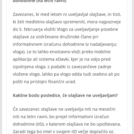
dohodnine (na letni ravni)
Zavezanec, ki med letom ni uveljavljal olajšave, in tisti,
ki želi medletno olajšavo spremeniti, mora najpozneje
do 5. februarja vložiti Vlogo za uveljavljanje posebne
olajšave za vzdrževane družinske člane pri
informativnem izračunu dohodnine (v nadaljevanju:
vloga). Le to lahko enostavno vloži preko mobilne
aplikacije ali sistema eDavki, kjer je na voljo pred
izpolnjena vloga, s podatki iz zavezančeve zadnje
vložene vloge, lahko pa vlogo odda tudi osebno ali po
pošti na pristojni finančni urad.
Kakšne bodo posledice, če olajšave ne uveljavljam?
Če zavezanec olajšave ne uveljavlja niti na mesečni
niti na letni ravni, bo prejel informativni izračun
dohodnine (IID), v katerem olajšava ne bo upoštevana.
Zaradi tega bo imel v svojem IID večje doplačilo oz.