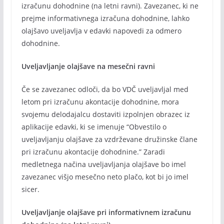
izračunu dohodnine (na letni ravni). Zavezanec, ki ne
prejme informativnega izračuna dohodnine, lahko
olajšavo uveljavlja v edavki napovedi za odmero
dohodnine.
Uveljavljanje olajšave na mesečni ravni
Če se zavezanec odloči, da bo VDČ uveljavljal med
letom pri izračunu akontacije dohodnine, mora
svojemu delodajalcu dostaviti izpolnjen obrazec iz
aplikacije edavki, ki se imenuje “Obvestilo o
uveljavljanju olajšave za vzdrževane družinske člane
pri izračunu akontacije dohodnine.” Zaradi
medletnega načina uveljavljanja olajšave bo imel
zavezanec višjo mesečno neto plačo, kot bi jo imel
sicer.
Uveljavljanje olajšave pri informativnem izračunu