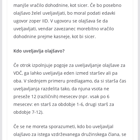
manjše vračilo dohodnine, kot sicer. Če bo posebno
olajšavo želel uveljavljati, bo moral podati edavki
ugovor zoper IID. V ugovoru se olajšava še da
uveljavljati, vendar zavezanec morebitno vračilo
dohodnine prejme kasneje, kot bi sicer.
Kdo uveljavlja olajšavo?
Če otrok izpolnjuje pogoje za uveljavljanje olajšave za
VDČ, ga lahko uveljavlja eden izmed staršev ali pa
oba. V slednjem primeru predlagamo, da si starša čas
uveljavljanja razdelita tako, da njuna vsota ne
preseže 12 (različnih) mesecev (npr. vsak po 6
mesecev: en starš za obdobje 1-6, drugi starš za
obdobje 7-12).
Če se ne moreta sporazumeti, kdo bo uveljavljal
olajšavo za istega vzdrževanega družinskega člana, se