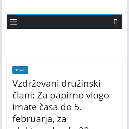
Skip
to
content
OSTALO
Vzdrževani družinski
člani: Za papirno vlogo
imate časa do 5.
februarja, za