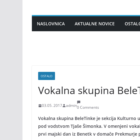
Skip
to
content
NASLOVNICA
AKTUALNE NOVICE
OSTAL
OSTALO
Vokalna skupina BeleT
03.05. 2017
admin
0 Comments
Vokalna skupina BeleTinke je sekcija Kulturno u
pod vodstvom Tjaše Šimonka. V omenjeni vokalni
prvi majski dan iz Benetk v domače Prekmurje pr