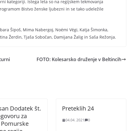
orni kategoriji. Istega leta so na regijskem tekmovanja
rogramom Bistvo ženske ljubezni in se tako udeležile
rbara Šipoš, Mima Nabergoj,
Noémi Végi, Katja Šimonka,
rtina Žerdin, Tjaša Sobočan, Damijana Žalig in Saša Režonja.
turni
FOTO: Kolesarsko druženje v Beltincih
san Dodatek št.
Preteklih 24
ogovoru za
04.04. 2021
0
j Pomurske