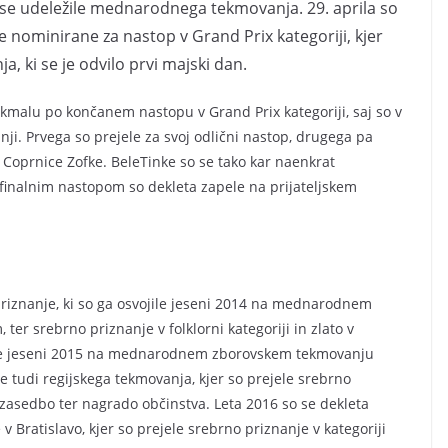
o se udeležile mednarodnega tekmovanja. 29. aprila so
e nominirane za nastop v Grand Prix kategoriji, kjer
a, ki se je odvilo prvi majski dan.
 kmalu po končanem nastopu v Grand Prix kategoriji, saj so v
anji. Prvega so prejele za svoj odlični nastop, drugega pa
” Coprnice Zofke. BeleTinke so se tako kar naenkrat
inalnim nastopom so dekleta zapele na prijateljskem
priznanj
e, ki so ga osvojile jeseni 2014 na mednarodnem
r srebrno priznanje v folklorni kategoriji in zlato v
ojile jeseni 2015 na mednarodnem zborovskem tekmovanju
le tudi regijskega tekmovanja, kjer so prejele srebrno
zasedbo ter nagrado občinstva. Leta 2016 so se dekleta
ratislavo, kjer so prejele srebrno priznanje v kategoriji