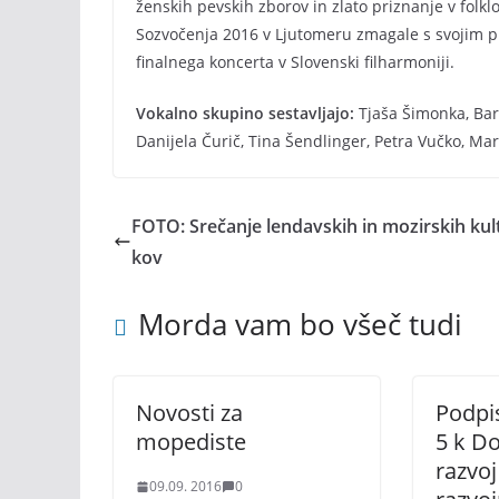
ženskih pevskih zborov in zlato priznanje v folkl
Sozvočenja 2016 v Ljutomeru zmagale s svojim p
finalnega koncerta v Slovenski filharmoniji.
Vokalno skupino sestavljajo:
Tjaša Šimonka, Ba
Danijela Čurič, Tina Šendlinger, Petra Vučko, Ma
FOTO: Srečanje lendavskih in mozirskih kul
kov
Morda vam bo všeč tudi
Novosti za
Podpi
mopediste
5 k D
razvo
09.09. 2016
0