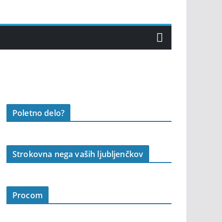
Poletno delo?
Strokovna nega vaših ljubljenčkov
Procom