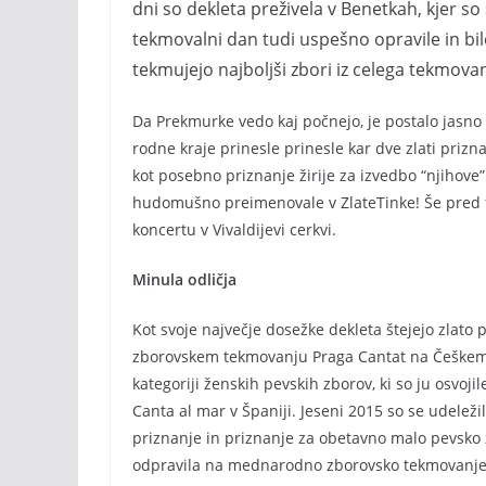
dni so dekleta preživela v Benetkah, kjer s
tekmovalni dan tudi uspešno opravile in bil
tekmujejo najboljši zbori iz celega tekmovanj
Da Prekmurke vedo kaj počnejo, je postalo jasno
rodne kraje prinesle prinesle kar dve zlati prizn
kot posebno priznanje žirije za izvedbo “njihove
hudomušno preimenovale v ZlateTinke! Še pred f
koncertu v Vivaldijevi cerkvi.
Minula odličja
Kot svoje največje dosežke dekleta štejejo zlato 
zborovskem tekmovanju Praga Cantat na Češkem, te
kategoriji ženskih pevskih zborov, ki so ju osv
Canta al mar v Španiji. Jeseni 2015 so se udeleži
priznanje in priznanje za obetavno malo pevsko 
odpravila na mednarodno zborovsko tekmovanje v B