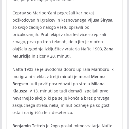
Čeprav so Mariborčani pogrešali kar nekaj
poškodovanih igralcev in kaznovanega
Pijusa Širysa
,
so svojo zadnjo nalogo v letu opravili po
pričakovanjih. Proti ekipi z dna lestvice so vpisali
zmago, prvo po treh tekmah, delo jim je močno
olajšala zgodnja izključitev vratarja Nafte 1903,
Žana
Mauricija
in sicer v 20. minuti.
Nafta 1903 se je uvodoma dobro upirala Mariboru, ki
mu igra ni stekla, v tretji minuti je moral
Menno
Bergsen
tudi prvič posredovati po strelu
Milana
Klausza
. V 13. minuti so tudi domači izpeljali prvo
nevarnejšo akcijo, ki pa se je končala brez pravega
zaključnega strela, nekaj minut pozneje pa so gosti
ostali na igrišču le z deseterico.
Benjamin Tetteh
je žogo poslal mimo vratarja Nafte