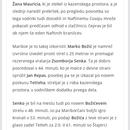
Žana Mauricia
, ki je stekel iz kazenskega prostora, a je
slednji naredil prekršek, po pregledu posnetka so
tega sodniki tudi dosodili in Naftinemu čuvaju mreže
pokazali predčasen odhod v slačilnico, čeprav je bil
ob njem še eden Naftinih branilcev.
Maribor je to takoj izkoristil,
Marko Božić
je namreč
izvrstno izvedel prosti strel s 25 metrov in premagal
rezervnega vratarja
Zsomborja Senka
. Ta je dobro
posredoval v 44. minuti, ko je malce z desne strani
sprožil
Jan Repas
, posebej pa se je izkazal po novem
poskusu
Tetteha
, streljal je z roba kazenskega
prostora, v sodniškem dodatku prvega dela.
Senko
je bil na mestu tudi po novem
Božićevem
strelu v 48. minuti, so pa Mariborčani boljši igro
kronali v 53. minuti, po podaji
Božića
z leve strani je z
glavo zadel Tetteh za 2:0. V 61. minuti so Štajerci