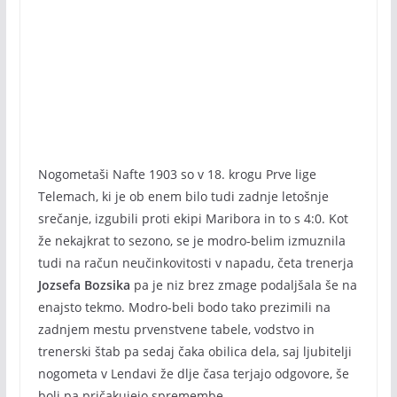
Nogometaši Nafte 1903 so v 18. krogu Prve lige
Telemach, ki je ob enem bilo tudi zadnje letošnje
srečanje, izgubili proti ekipi Maribora in to s 4:0. Kot
že nekajkrat to sezono, se je modro-belim izmuznila
tudi na račun neučinkovitosti v napadu, četa trenerja
Jozsefa Bozsika
pa je niz brez zmage podaljšala še na
enajsto tekmo. Modro-beli bodo tako prezimili na
zadnjem mestu prvenstvene tabele, vodstvo in
trenerski štab pa sedaj čaka obilica dela, saj ljubitelji
nogometa v Lendavi že dlje časa terjajo odgovore, še
bolj pa pričakujejo spremembe.