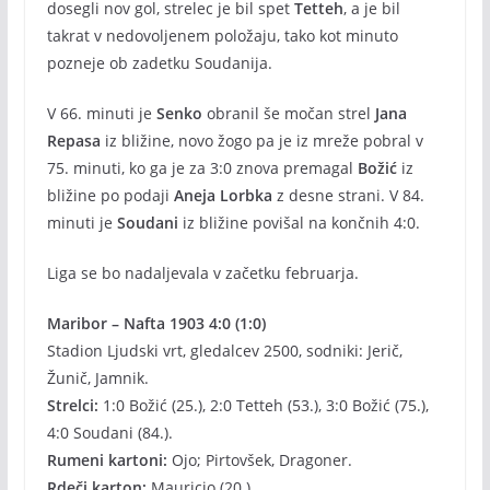
dosegli nov gol, strelec je bil spet
Tetteh
, a je bil
takrat v nedovoljenem položaju, tako kot minuto
pozneje ob zadetku Soudanija.
V 66. minuti je
Senko
obranil še močan strel
Jana
Repasa
iz bližine, novo žogo pa je iz mreže pobral v
75. minuti, ko ga je za 3:0 znova premagal
Božić
iz
bližine po podaji
Aneja Lorbka
z desne strani. V 84.
minuti je
Soudani
iz bližine povišal na končnih 4:0.
Liga se bo nadaljevala v začetku februarja.
Maribor – Nafta 1903 4:0 (1:0)
Stadion Ljudski vrt, gledalcev 2500, sodniki: Jerič,
Žunič, Jamnik.
Strelci:
1:0 Božić (25.), 2:0 Tetteh (53.), 3:0 Božić (75.),
4:0 Soudani (84.).
Rumeni kartoni:
Ojo; Pirtovšek, Dragoner.
Rdeči karton:
Mauricio (20.).