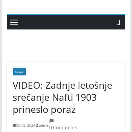
Skip
to
content
SVEŽE
VIDEO: Zadnje letošnje
srečanje Nafti 1903
prineslo poraz
09.12. 2024
admin
0 Comments