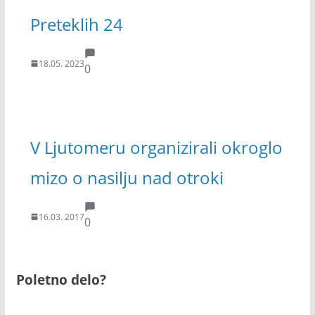
Preteklih 24
18.05. 2023
0
V Ljutomeru organizirali okroglo
mizo o nasilju nad otroki
16.03. 2017
0
Poletno delo?