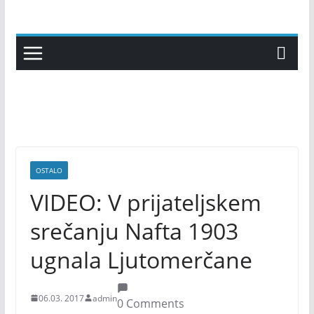
Skip
to
content
OSTALO
VIDEO: V prijateljskem
srečanju Nafta 1903
ugnala Ljutomerčane
06.03. 2017
admin
0 Comments