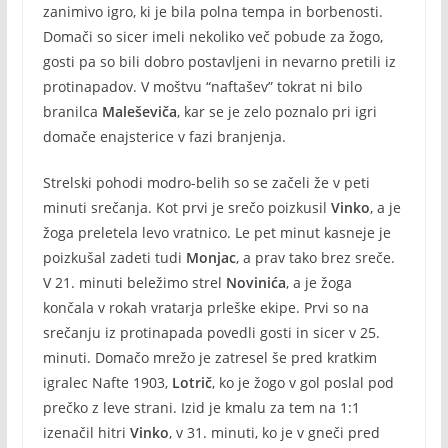
zanimivo igro, ki je bila polna tempa in borbenosti.
Domači so sicer imeli nekoliko več pobude za žogo,
gosti pa so bili dobro postavljeni in nevarno pretili iz
protinapadov. V moštvu “naftašev” tokrat ni bilo
branilca
Maleševiča
, kar se je zelo poznalo pri igri
domače enajsterice v fazi branjenja.
Strelski pohodi modro-belih so se začeli že v peti
minuti srečanja. Kot prvi je srečo poizkusil
Vinko
, a je
žoga preletela levo vratnico. Le pet minut kasneje je
poizkušal zadeti tudi
Monjac
, a prav tako brez sreče.
V 21. minuti beležimo strel
Novinića
, a je žoga
končala v rokah vratarja prleške ekipe. Prvi so na
srečanju iz protinapada povedli gosti in sicer v 25.
minuti. Domačo mrežo je zatresel še pred kratkim
igralec Nafte 1903,
Lotrič
, ko je žogo v gol poslal pod
prečko z leve strani. Izid je kmalu za tem na 1:1
izenačil hitri
Vinko
, v 31. minuti, ko je v gneči pred