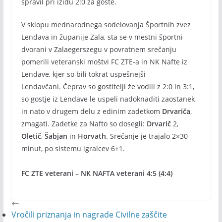
spravil pri izidu 2:0 za goste.
V sklopu mednarodnega sodelovanja Športnih zvez
Lendava in županije Zala, sta se v mestni športni
dvorani v Zalaegerszegu v povratnem srečanju
pomerili veteranski moštvi FC ZTE-a in NK Nafte iz
Lendave, kjer so bili tokrat uspešnejši
Lendavčani. Čeprav so gostitelji že vodili z 2:0 in 3:1,
so gostje iz Lendave le uspeli nadoknaditi zaostanek
in nato v drugem delu z edinim zadetkom
Drvariča
,
zmagati. Zadetke za Nafto so dosegli:
Drvarič
2,
Oletič
,
Šabjan
in
Horvath
. Srečanje je trajalo 2×30
minut, po sistemu igralcev 6+1.
FC ZTE veterani – NK NAFTA veterani 4:5 (4:4)
Vročili priznanja in nagrade Civilne zaščite