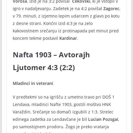
Vöröša
. Izid je na 3:2 povišal
Cekovski
, ki je vstopil v
igro v nadaljevanju. Zadetek je na 4:2 povišal
Zagorec
,
v 79. minuti, z izjemno lepim udarcem z glavo po kotu
z desne strani. Končni izid 4:3 je na zelo
kakovostnem srečanju iz protinapada pet minut pred
koncem tekme postavil
Kardinar
.
Nafta 1903 – Avtorajh
Ljutomer 4:3 (2:2)
Mladinci in veterani
V predtekmi so na igrišču z umetno travo pri DOŠ 1
Lendava, mladinci Nafte 1903, gostili moštvo HNK
Varaždin. Srečanje so domači izgubili z 1:3. Strelec
edinega zadetka za Lendavčane je bil
Lucian Pozsgai
,
po samostojnem prodoru. Žogo je preko vratarja