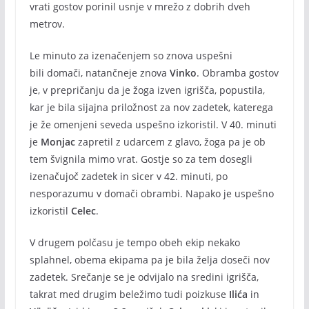
vrati gostov porinil usnje v mrežo z dobrih dveh
metrov.
Le minuto za izenačenjem so znova uspešni
bili domači, natančneje znova
Vinko
. Obramba gostov
je, v prepričanju da je žoga izven igrišča, popustila,
kar je bila sijajna priložnost za nov zadetek, katerega
je že omenjeni seveda uspešno izkoristil. V 40. minuti
je
Monjac
zapretil z udarcem z glavo, žoga pa je ob
tem švignila mimo vrat. Gostje so za tem dosegli
izenačujoč zadetek in sicer v 42. minuti, po
nesporazumu v domači obrambi. Napako je uspešno
izkoristil
Celec
.
V drugem polčasu je tempo obeh ekip nekako
splahnel, obema ekipama pa je bila želja doseči nov
zadetek. Srečanje se je odvijalo na sredini igrišča,
takrat med drugim beležimo tudi poizkuse
Ilića
in