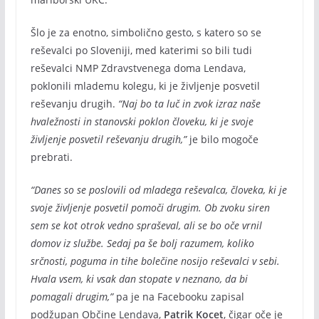
Šlo je za enotno, simbolično gesto, s katero so se
reševalci po Sloveniji, med katerimi so bili tudi
reševalci NMP Zdravstvenega doma Lendava,
poklonili mlademu kolegu, ki je življenje posvetil
reševanju drugih.
“Naj bo ta luč in zvok izraz naše
hvaležnosti in stanovski poklon človeku, ki je svoje
življenje posvetil reševanju drugih,”
je bilo mogoče
prebrati.
“Danes so se poslovili od mladega reševalca, človeka, ki je
svoje življenje posvetil pomoči drugim. Ob zvoku siren
sem se kot otrok vedno spraševal, ali se bo oče vrnil
domov iz službe. Sedaj pa še bolj razumem, koliko
srčnosti, poguma in tihe bolečine nosijo reševalci v sebi.
Hvala vsem, ki vsak dan stopate v neznano, da bi
pomagali drugim,”
pa je na Facebooku zapisal
podžupan Občine Lendava,
Patrik Kocet
, čigar oče je