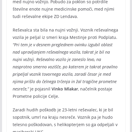
med nujno vožnjo. Pobudo za poklon so potrdile
številne enote nujne medicinske pomoči, med njimi
tudi reševalne ekipe ZD Lendava.
Reševalca sta bila na nujni vožnji. Voznik reševalnega
vozila je peljal iz smeri kraja Mestinje proti Podplatu.
“Pri tem je v desnem preglednem ovinku izgubil oblast
nad upravljanjem reševalnega vozila, takrat je bil na
nujni vožnji. Reševalno vozilo je zaneslo levo, na
nasprotno smerno vozišče, po katerem je takrat pravilno
pripeljal voznik tovornega vozila, zaradi česar je med
njima prišlo do čelnega trčenja in žal tragične prometne
nesreče,”
je pojasnil
Vinko Mlakar
, načelnik postaje
Prometne policije Celje.
Zaradi hudih poškodb je 23-letni reševalec, ki je bil
sopotnik, umrl na kraju nesreče. Voznik pa je hudo
telesno poškodovan, s helikopterjem so ga odpeljali v
mariborski UKC.