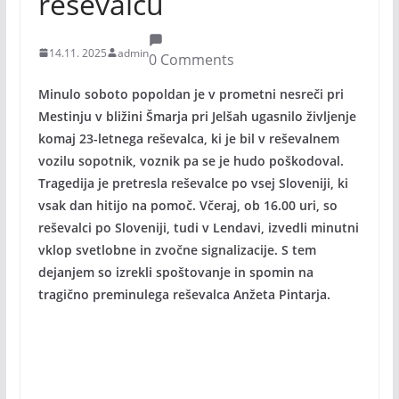
reševalcu
14.11. 2025
admin
0 Comments
Minulo soboto popoldan je v prometni nesreči pri
Mestinju v bližini Šmarja pri Jelšah ugasnilo življenje
komaj 23-letnega reševalca, ki je bil v reševalnem
vozilu sopotnik, voznik pa se je hudo poškodoval.
Tragedija je pretresla reševalce po vsej Sloveniji, ki
vsak dan hitijo na pomoč. Včeraj, ob 16.00 uri, so
reševalci po Sloveniji, tudi v Lendavi, izvedli minutni
vklop svetlobne in zvočne signalizacije. S tem
dejanjem so izrekli spoštovanje in spomin na
tragično preminulega reševalca Anžeta Pintarja.