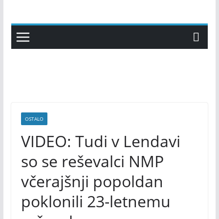
Skip
to
content
OSTALO
VIDEO: Tudi v Lendavi
so se reševalci NMP
včerajšnji popoldan
poklonili 23-letnemu