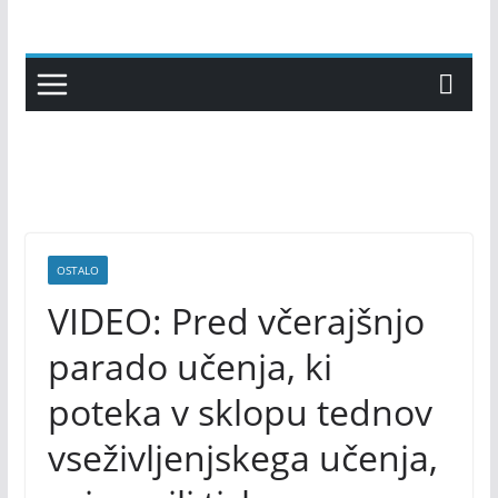
Skip
to
content
OSTALO
VIDEO: Pred včerajšnjo
parado učenja, ki
poteka v sklopu tednov
vseživljenjskega učenja,