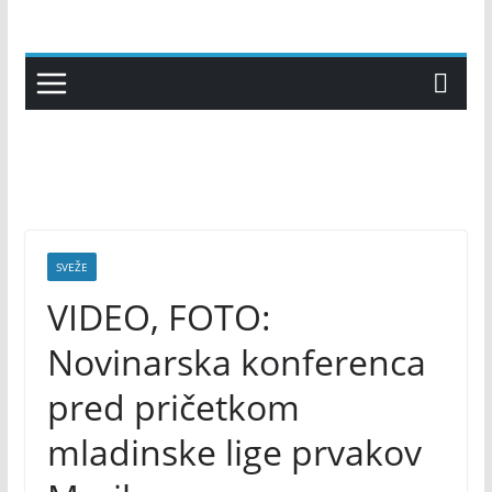
Skip
to
content
SVEŽE
VIDEO, FOTO:
Novinarska konferenca
pred pričetkom
mladinske lige prvakov