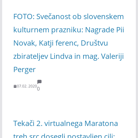
FOTO: Svečanost ob slovenskem
kulturnem prazniku: Nagrade Pii
Novak, Katji ferenc, Društvu
zbirateljev Lindva in mag. Valeriji
Perger
07.02. 2020
0
Tekači 2. virtualnega Maratona
treh src dosegli postavljen cilj: