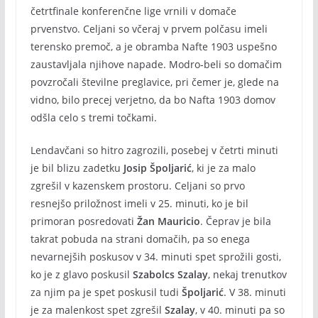
četrtfinale konferenčne lige vrnili v domače
prvenstvo. Celjani so včeraj v prvem polčasu imeli
terensko premoč, a je obramba Nafte 1903 uspešno
zaustavljala njihove napade. Modro-beli so domačim
povzročali številne preglavice, pri čemer je, glede na
vidno, bilo precej verjetno, da bo Nafta 1903 domov
odšla celo s tremi točkami.
Lendavčani so hitro zagrozili, posebej v četrti minuti
je bil blizu zadetku
Josip Špoljarić
, ki je za malo
zgrešil v kazenskem prostoru. Celjani so prvo
resnejšo priložnost imeli v 25. minuti, ko je bil
primoran posredovati
Žan Mauricio
. Čeprav je bila
takrat pobuda na strani domačih, pa so enega
nevarnejših poskusov v 34. minuti spet sprožili gosti,
ko je z glavo poskusil
Szabolcs Szalay
, nekaj trenutkov
za njim pa je spet poskusil tudi
Špoljarić
. V 38. minuti
je za malenkost spet zgrešil
Szalay
, v 40. minuti pa so