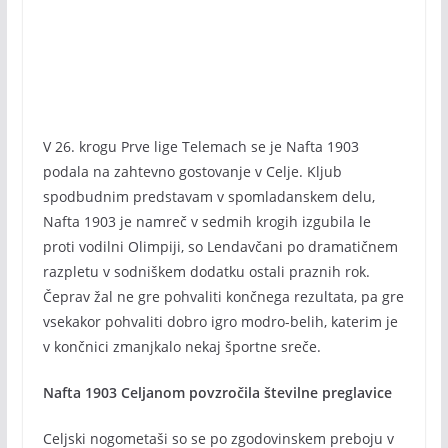
V 26. krogu Prve lige Telemach se je Nafta 1903
podala na zahtevno gostovanje v Celje. Kljub
spodbudnim predstavam v spomladanskem delu,
Nafta 1903 je namreč v sedmih krogih izgubila le
proti vodilni Olimpiji, so Lendavčani po dramatičnem
razpletu v sodniškem dodatku ostali praznih rok.
Čeprav žal ne gre pohvaliti končnega rezultata, pa gre
vsekakor pohvaliti dobro igro modro-belih, katerim je
v končnici zmanjkalo nekaj športne sreče.
Nafta 1903 Celjanom povzročila številne preglavice
Celjski nogometaši so se po zgodovinskem preboju v