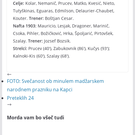
Celje:
Kolar, Nemanič, Prucev, Matko, Kvesić, Nieto,
Tutyškinas, Eguaras, Edmilson, Delaurier-Chaubet,
Kouter.
Trener:
Boštjan Cesar.
Nafta 1903:
Mauricio, Lesjak, Dragoner, Marinič,
Csoka, Pihler, Božičković, Hrka, Špoljarić, Pirtovšek,
Szalay.
Trener:
Jozsef Bozsik.
Strelci:
Prucev (40′), Zabukovnik (86′), Kučys (93′);
Kalnoki-Kis (60′), Szalay (68′).
FOTO: Svečanost ob minulem madžarskem
narodnem prazniku na Kapci
Preteklih 24
Morda vam bo všeč tudi