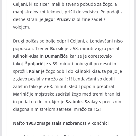
Celjani, ki so sicer imeli bistveno pobudo za žogo, a
manj strelov kot tekmeci, prišli do vodstva. Po podaji z
desne strani je
Jegor Prucev
iz bližine zadel z
volejem.
Drugi polčas so bolje odprli Celjani, a Lendavčani niso
popuščali. Trener
Bozsik
je v 58. minuti v igro poslal
Kálnoki-Kisa
in
Dumančića
, kar se je obrestovalo
takoj.
Špoljarić
je v 59. minuti pobegnil po desni in
sprožil,
Kolar
je žogo odbil do
Kálnoki-Kisa
, ta pa jo je
z glavo poslal v mrežo za 1:1! Lendavčani so dobili
zalet in tako je v 68. minuti sledil popoln preobrat.
Marinič
je mojstrsko zadržal žogo med tremi branilci
in podal na desno, kjer je
Szabolcs Szalay
s preciznim
diagonalnim strelom zatresel mrežo za 1:2!
Nafto 1903 zmage stala nezbranost v končnici