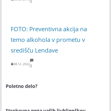
0
FOTO: Preventivna akcija na
temo alkohola v prometu v
središču Lendave
08.12. 2022
0
Poletno delo?
Strokovna nega vaših ljubljenčkov