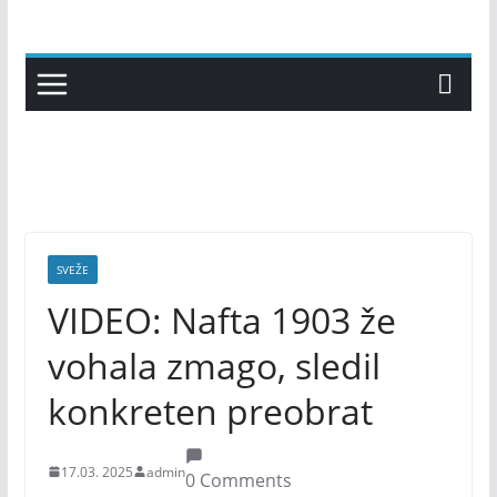
Skip
to
content
SVEŽE
VIDEO: Nafta 1903 že
vohala zmago, sledil
konkreten preobrat
17.03. 2025
admin
0 Comments