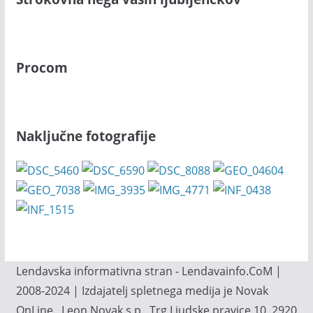
Procom
Naključne fotografije
Lendavska informativna stran - Lendavainfo.CoM |
2008-2024 | Izdajatelj spletnega medija je Novak
OnLine., Leon Novak s.p., Trg Ljudske pravice 10, 2920