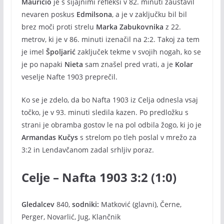
Mauricio
je s sijajnimi refleksi v 82. minuti zaustavil
nevaren poskus
Edmilsona
, a je v zaključku bil bil
brez moči proti strelu
Marka Zabukovnika
z 22.
metrov, ki je v 86. minuti izenačil na 2:2. Takoj za tem
je imel
Špoljarić
zaključek tekme v svojih nogah, ko se
je po napaki
Nieta
sam znašel pred vrati, a je
Kolar
veselje Nafte 1903 preprečil.
Ko se je zdelo, da bo Nafta 1903 iz Celja odnesla vsaj
točko, je v 93. minuti sledila kazen. Po predložku s
strani je obramba gostov le na pol odbila žogo, ki jo je
Armandas Kučys
s strelom po tleh poslal v mrežo za
3:2 in Lendavčanom zadal srhljiv poraz.
Celje – Nafta 1903 3:2 (1:0)
Gledalcev
840,
sodniki:
Matković (glavni), Černe,
Perger, Novarlić, Jug, Klančnik