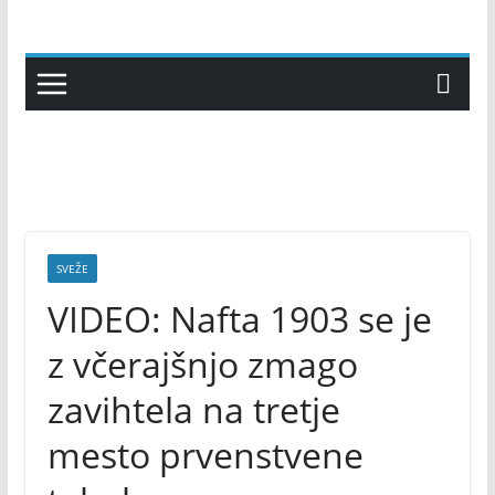
Skip
to
content
SVEŽE
VIDEO: Nafta 1903 se je
z včerajšnjo zmago
zavihtela na tretje
mesto prvenstvene