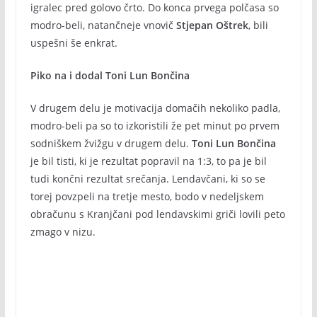
igralec pred golovo črto. Do konca prvega polčasa so
modro-beli, natančneje vnovič
Stjepan Oštrek
, bili
uspešni še enkrat.
Piko na i dodal Toni Lun Bončina
V drugem delu je motivacija domačih nekoliko padla,
modro-beli pa so to izkoristili že pet minut po prvem
sodniškem žvižgu v drugem delu.
Toni Lun Bončina
je bil tisti, ki je rezultat popravil na 1:3, to pa je bil
tudi končni rezultat srečanja. Lendavčani, ki so se
torej povzpeli na tretje mesto, bodo v nedeljskem
obračunu s Kranjčani pod lendavskimi griči lovili peto
zmago v nizu.