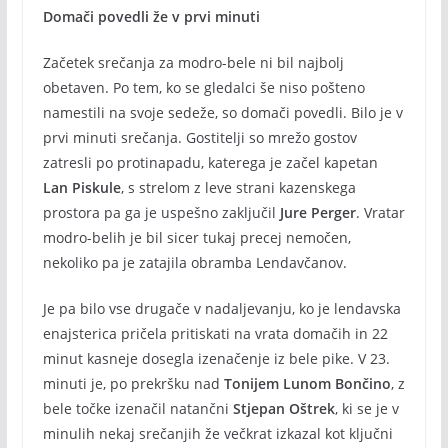
Domači povedli že v prvi minuti
Začetek srečanja za modro-bele ni bil najbolj
obetaven. Po tem, ko se gledalci še niso pošteno
namestili na svoje sedeže, so domači povedli. Bilo je v
prvi minuti srečanja. Gostitelji so mrežo gostov
zatresli po protinapadu, katerega je začel kapetan
Lan Piskule
, s strelom z leve strani kazenskega
prostora pa ga je uspešno zaključil
Jure Perger
. Vratar
modro-belih je bil sicer tukaj precej nemočen,
nekoliko pa je zatajila obramba Lendavčanov.
Je pa bilo vse drugače v nadaljevanju, ko je lendavska
enajsterica pričela pritiskati na vrata domačih in 22
minut kasneje dosegla izenačenje iz bele pike. V 23.
minuti je, po prekršku nad
Tonijem Lunom Bončino
, z
bele točke izenačil natančni
Stjepan Oštrek
, ki se je v
minulih nekaj srečanjih že večkrat izkazal kot ključni