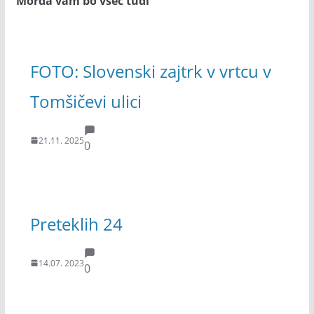
Morda vam bo všeč tudi
FOTO: Slovenski zajtrk v vrtcu v
Tomšičevi ulici
21.11. 2025
0
Preteklih 24
14.07. 2023
0