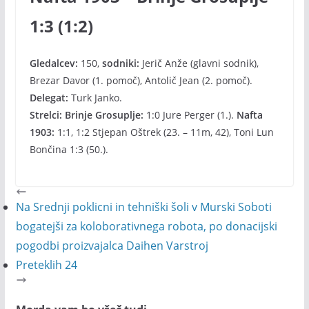
1:3 (1:2)
Gledalcev:
150,
sodniki:
Jerič Anže (glavni sodnik),
Brezar Davor (1. pomoč), Antolič Jean (2. pomoč).
Delegat:
Turk Janko.
Strelci: Brinje Grosuplje:
1:0 Jure Perger (1.).
Nafta
1903:
1:1, 1:2 Stjepan Oštrek (23. – 11m, 42), Toni Lun
Bončina 1:3 (50.).
Na Srednji poklicni in tehniški šoli v Murski Soboti
bogatejši za koloborativnega robota, po donacijski
pogodbi proizvajalca Daihen Varstroj
Preteklih 24