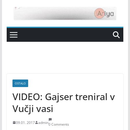
Skip
to
content
OSTALO
VIDEO: Gajser treniral v
Vučji vasi
09.01. 2017
admin
0 Comments