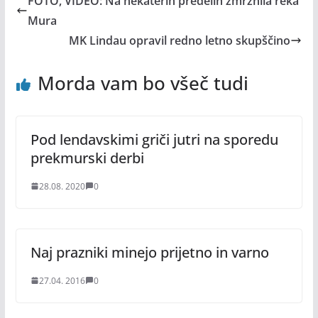
FOTO, VIDEO: Na nekaterih predelih zmrznila reka
Mura
MK Lindau opravil redno letno skupščino
Morda vam bo všeč tudi
Pod lendavskimi griči jutri na sporedu
prekmurski derbi
28.08. 2020
0
Naj prazniki minejo prijetno in varno
27.04. 2016
0