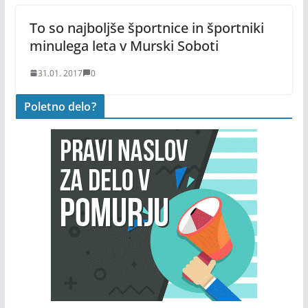
To so najboljše športnice in športniki
minulega leta v Murski Soboti
31.01. 2017
0
Poletno delo?