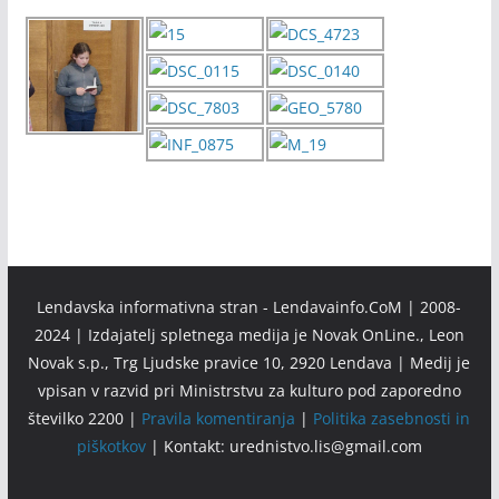
Lendavska informativna stran - Lendavainfo.CoM | 2008-
2024 | Izdajatelj spletnega medija je Novak OnLine., Leon
Novak s.p., Trg Ljudske pravice 10, 2920 Lendava | Medij je
vpisan v razvid pri Ministrstvu za kulturo pod zaporedno
številko 2200 |
Pravila komentiranja
|
Politika zasebnosti in
piškotkov
| Kontakt: urednistvo.lis@gmail.com