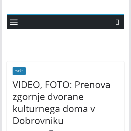
Skip
to
content
SVEŽE
VIDEO, FOTO: Prenova
zgornje dvorane
kulturnega doma v
Dobrovniku