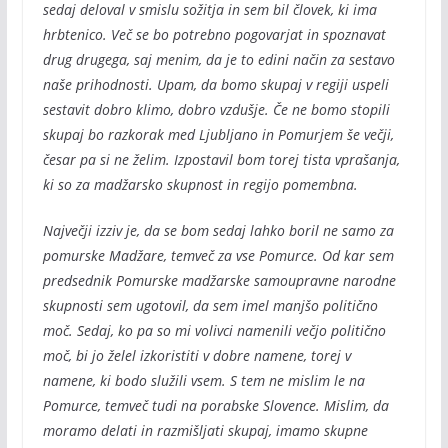
sedaj deloval v smislu sožitja in sem bil človek, ki ima
hrbtenico. Več se bo potrebno pogovarjat in spoznavat
drug drugega, saj menim, da je to edini način za sestavo
naše prihodnosti. Upam, da bomo skupaj v regiji uspeli
sestavit dobro klimo, dobro vzdušje. Če ne bomo stopili
skupaj bo razkorak med Ljubljano in Pomurjem še večji,
česar pa si ne želim. Izpostavil bom torej tista vprašanja,
ki so za madžarsko skupnost in regijo pomembna.
Največji izziv je, da se bom sedaj lahko boril ne samo za
pomurske Madžare, temveč za vse Pomurce. Od kar sem
predsednik Pomurske madžarske samoupravne narodne
skupnosti sem ugotovil, da sem imel manjšo politično
moč. Sedaj, ko pa so mi volivci namenili večjo politično
moč, bi jo želel izkoristiti v dobre namene, torej v
namene, ki bodo služili vsem. S tem ne mislim le na
Pomurce, temveč tudi na porabske Slovence. Mislim, da
moramo delati in razmišljati skupaj, imamo skupne