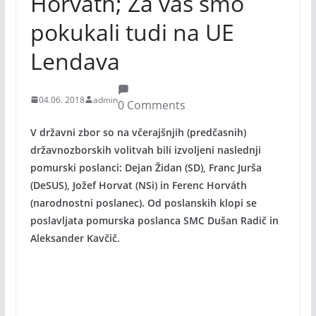
Horváth; Za vas smo
pokukali tudi na UE
Lendava
04.06. 2018
admin
0 Comments
V državni zbor so na včerajšnjih (predčasnih)
državnozborskih volitvah bili izvoljeni naslednji
pomurski poslanci: Dejan Židan (SD), Franc Jurša
(DeSUS), Jožef Horvat (NSi) in Ferenc Horváth
(narodnostni poslanec). Od poslanskih klopi se
poslavljata pomurska poslanca SMC Dušan Radič in
Aleksander Kavčič.