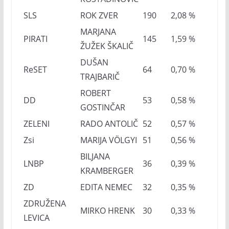
SLS
ROK ZVER
190
2,08 %
MARJANA
PIRATI
145
1,59 %
ŽUŽEK ŠKALIČ
DUŠAN
ReSET
64
0,70 %
TRAJBARIČ
ROBERT
DD
53
0,58 %
GOSTINČAR
ZELENI
RADO ANTOLIČ
52
0,57 %
Zsi
MARIJA VÖLGYI
51
0,56 %
BILJANA
LNBP
36
0,39 %
KRAMBERGER
ZD
EDITA NEMEC
32
0,35 %
ZDRUŽENA
MIRKO HRENK
30
0,33 %
LEVICA