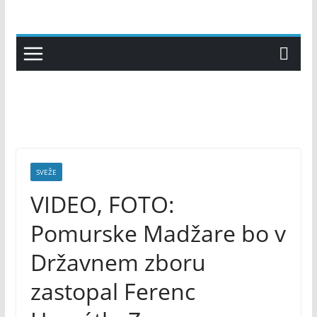
Skip
to
content
SVEŽE
VIDEO, FOTO:
Pomurske Madžare bo v
Državnem zboru
zastopal Ferenc