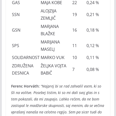
GAS
MAJA KOBE
22
0,24 %
ALOJZIJA
SSN
19
0,21 %
ZEMLJIČ
MARJANA
GSN
16
0,18 %
BLAŽKE
MARIJANA
SPS
11
0,12 %
MASELJ
SOLIDARNOST
MARKO VUK
10
0,11 %
ZDRUŽENA
ŽELJKA VOJTA
7
0,08 %
DESNICA
BABIČ
Ferenc Horváth:
“Najprej bi se rad zahvalil vsem, ki so
šli na volitve. Posebej tistim, ki so mi dali svoj glas in s
tem pokazali, da mi zaupajo. Lahko rečem, da ne bom
zastopal le madžarske skupnosti, saj menim, da se večina
vprašanj nanaša na celotno regijo. Sem pa sicer tudi do