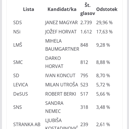
Št.
Lista
Kandidat/ka
Odstotek
glasov
SDS
JANEZ MAGYAR
2.739
29,96 %
NSi
JOŽEF HORVAT
1.612
17,63 %
MIHELA
LMŠ
848
9,28 %
BAUMGARTNER
DARKO
SMC
812
8,88 %
HORVAT
SD
IVAN KONCUT
795
8,70 %
LEVICA
MILAN UTROŠA
523
5,72 %
DeSUS
ROBERT BERKI
517
5,66 %
SANDRA
SNS
318
3,48 %
NEMEC
LJUBIŠA
STRANKA AB
239
2,61 %
KOSTADINOVIĆ