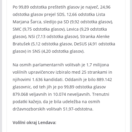
Po 99,89 odstotka preštetih glasov je največ, 24,96
odstotka glasov prejel SDS, 12,66 odstotka Lista
Marjana Šarca, sledijo pa SD (9,92 odstotka glasov),
SMC (9,75 odstotka glasov), Levica (9,29 odstotka
glasov), NSi (7,13 odstotka glasov), Stranka Alenke
Bratušek (5,12 odstotka glasov, DeSUS (4,91 odstotka
glasov) in SNS (4,20 odstotka glasov).
Na osmih parlamentarnih volitvah je 1,7 milijona
volilnih upravičencev izbiralo med 25 strankami in
njihovimi 1.636 kandidati. Oddanih je bilo 889.142
glasovnic, od teh jih je po 99,89 odstotka glasov
879.068 veljavnih in 10.074 neveljavnih. Trenutni
podatki kažejo, da je bila udeležba na osmih
državnozborskih volitvah 51,97-odstotna.
Volilni okraj Lendava: