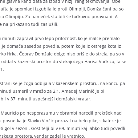
ezone glavna kandidata za izpad v nižji rang tekmovanja. Obe
fta je spomladi izgubila le proti Olimpiji, Domžalčani pa so
no Olimpijo. Za nameček sta bili še točkovno poravnani. A
e na prikazano tudi zaslužili.
ji minuti zapravil prvo lepo priložnost, ko je malce premalo
a je domača zasedba povedla, potem ko je iz ostrega kota iz
rko Hrka. Čeprav Domžale dolgo niso prišle do strela, pa so v
 oddal v kazenski prostor do vtekajočega Harisa Vučkića, ta se
1.
e strani se je žoga odbijala v kazenskem prostoru, na koncu pa
 minuti usmeril v mrežo za 2:1. Amadej Marinič je bil
e bil v 37. minuti uspešnejši domžalski vratar.
an Mauricio po nesporazumu v obrambi naredil prekršek nad
osnetka je Slavko Vinčić pokazal na belo piko, s katere je
i gol v sezoni. Gostitelji bi v 69. minuti kaj lahko tudi povedli,
enskega prostora, vendar zadel le vratnico.