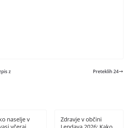
pis z
Preteklih 24
o naselje v
Zdravje v občini
vasi včeraj
Lendava 2026: Kako