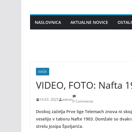
Skip
to
content
NASLOVNICA
AKTUALNE NOVICE
OSTAL
SVEŽE
VIDEO, FOTO: Nafta 
14.03. 2025
admin
0 Comments
Dvoboj začelja Prve lige Telemach znova ni sko
veselijo v taboru Nafte 1903. Domžale so dvakra
strelu Josipa Špoljarića.