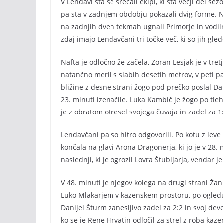
V Lendavi sta se srečali ekipi, ki sta večji del s
pa sta v zadnjem obdobju pokazali dvig forme. Na
na zadnjih dveh tekmah ugnali Primorje in vodil
zdaj imajo Lendavčani tri točke več, ki so jih gled
Nafta je odločno že začela, Zoran Lesjak je v tret
natančno meril s slabih desetih metrov, v peti p
bližine z desne strani žogo pod prečko poslal Da
23. minuti izenačile. Luka Kambič je žogo po tleh
je z obratom otresel svojega čuvaja in zadel za 1:
Lendavčani pa so hitro odgovorili. Po kotu z lev
končala na glavi Arona Dragonerja, ki jo je v 28.
naslednji, ki je ogrozil Lovra Štubljarja, vendar j
V 48. minuti je njegov kolega na drugi strani Ž
Luko Mlakarjem v kazenskem prostoru, po ogledu p
Danijel Šturm zanesljivo zadel za 2:2 in svoj devet
ko se je Rene Hrvatin odločil za strel z roba kaz