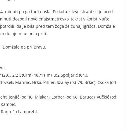
84. minuti pa ga tudi našla. Po kotu z leve strani se je pred
. minuti dosodil novo enajstmetrovko, takrat v korist Nafte
potrdili, da je bila pred tem žoga že zunaj igrišča. Domžale
im do nje ni uspelo priti.
u, Domžale pa pri Bravu.
nc.
 (28.), 2:2 Šturm (48./11 m), 3:2 Špoljarić (84.).
tovšek, Marinič, Hrka, Pihler, Szalay (od 79. Brkić), Csoka (od
t, Jenjić (od 46. Mlakar), Lorber (od 66. Baruca), Vučkić (od
, Kambič.
s; Rantuša Lampreht.