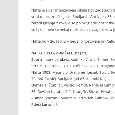
Nafta je sicer intenzivneje iskala nov zadetek, v 
vrati dobro znašel Josip Špoljarić. Vinčić je v 88
zaradi igranja z roko, a so po pregledu posnetka 
so tako imele še nekaj možnosti za vsaj točko, a j
Nafta bo v 26. krogu v nedeljo gostovala pri Celj
NAFTA 1903 – DOMŽALE 3:2 (2:1)
Športni park Lendava
, sodniki: Vinčić, Šumer, Be
Strelci:
1:0 Hrka (5.), 1:1 Vučkić (23.), 2:1 Dragoner
Nafta 1903:
Mauricio, Dragoner, Lesjak, Tojčić, Pir
79. Božičković), Špoljarić (od 87. Kalnoki-Kis).
Domžale:
Štubljar, Vujčić, Hempt, Rantuša Lampreh
86. Dovžan Karahodžić), Kranjčić, Šturm, Hrvatin
Rumeni kartoni:
Mauricio, Pirtovšek, Kalnoki-Ki
Rdeči karton:
/.