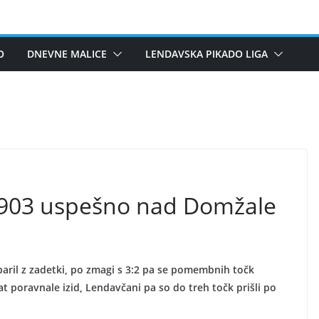
O
DNEVNE MALICE
LENDAVSKA PIKADO LIGA
1903 uspešno nad Domžale
paril z zadetki, po zmagi s 3:2 pa se pomembnih točk
t poravnale izid, Lendavčani pa so do treh točk prišli po