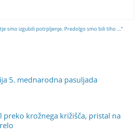
je smo izgubili potrpljenje. Predolgo smo bili tiho …”
ija 5. mednarodna pasuljada
 preko krožnega križišča, pristal na
relo