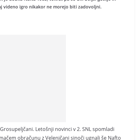
j videno igro nikakor ne morejo biti zadovoljni.
 Grosupeljčani. Letošnji novinci v 2. SNL spomladi
omačem obračunu z Velenjčani sinoči ugnali še Nafto