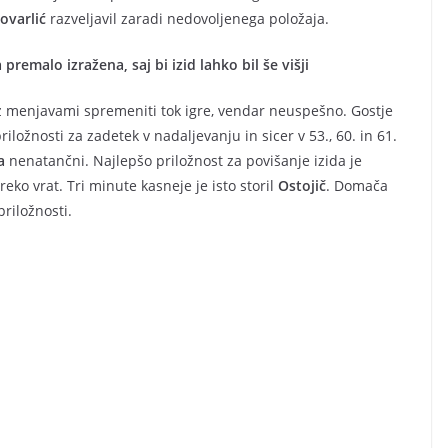
ovarlić
razveljavil zaradi nedovoljenega položaja.
premalo izražena, saj bi izid lahko bil še višji
z menjavami spremeniti tok igre, vendar neuspešno. Gostje
h priložnosti za zadetek v nadaljevanju in sicer v 53., 60. in 61.
a
nenatančni. Najlepšo priložnost za povišanje izida je
reko vrat. Tri minute kasneje je isto storil
Ostojič
. Domača
priložnosti.