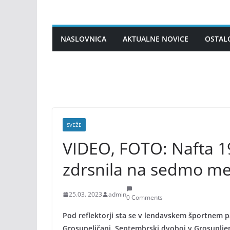
Skip
to
content
NASLOVNICA
AKTUALNE NOVICE
OSTAL
SVEŽE
VIDEO, FOTO: Nafta 1
zdrsnila na sedmo me
25.03. 2023
admin
0 Comments
Pod reflektorji sta se v lendavskem športnem p
Grosupeljčani. Septembrski dvoboj v Grosupljem j