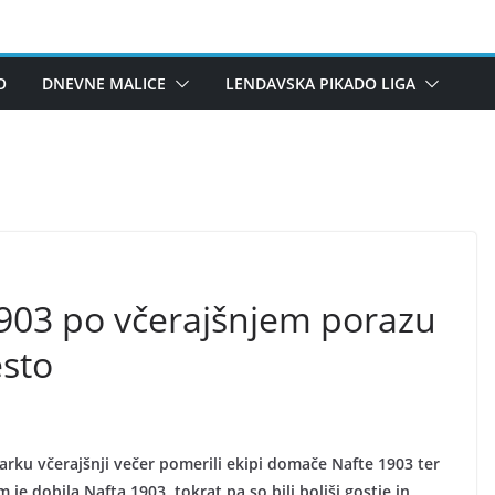
O
DNEVNE MALICE
LENDAVSKA PIKADO LIGA
903 po včerajšnjem porazu
sto
arku včerajšnji večer pomerili ekipi domače Nafte 1903 ter
e dobila Nafta 1903, tokrat pa so bili boljši gostje in