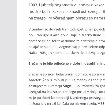
1903. Ljubitelji nogometa v Lendavi nikakor 
modro-beli nikakor niso našli ustreznega r
na zmago. Po včerajšnjem porazu so namre
V Lendavi so do vseh treh točk gosti prišli po d
pol urah igre izkazala
Vid Hojč
in
Marko Brkić
. 
domače ekipe, ter tako domačim pristreljala nove 
navijaške skupine Gorgone, saj je prvi sektor odp
Nafta 1903 je v spomladanskem delu osvojila zgol
Srečanje je bilo odločeno v dobrih desetih min
Srečanje so sicer bolje pričeli domači, ki so si v 
zadetek. Že v 3. minuti je
Sulejmanović
zadel pre
gostujočemu vratarju
Šugiću
. Prvi zadetek za go
preigral na levi strani ter žogo poslal v dolgi kot
ko je po dobri kombinaciji izvedenega prostega 
in žoga je v mreži končala po nizkem strelu. V 33