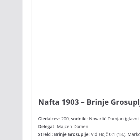
Nafta 1903 – Brinje Grosuplj
Gledalcev:
200,
sodniki:
Novarlić Damjan (glavni 
Delegat:
Majcen Domen
Strelci: Brinje Grosuplje:
Vid Hojč 0:1 (18.), Marko