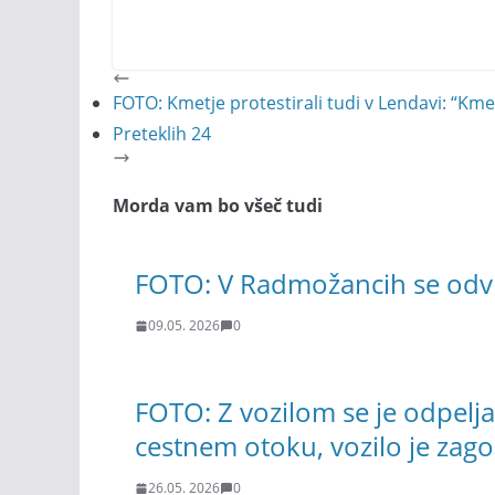
FOTO: Kmetje protestirali tudi v Lendavi: “Kmet
Preteklih 24
Morda vam bo všeč tudi
FOTO: V Radmožancih se odv
09.05. 2026
0
FOTO: Z vozilom se je odpeljal
cestnem otoku, vozilo je zago
26.05. 2026
0