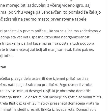
ne morejo biti zadovoljni z včeraj videno igro, saj
itma, po vrhu vsega pa Lendavčani to pomlad še čakajo
č zdrsnili na sedmo mesto prvenstvene tabele.
obri predstavi v prvem polčasu, ko sta se z lepima zadetkoma v
Slednja sta več kot uspešno izkoristila neorganiziranost
tri točke. Je pa, kot kaže, vprašljiva postala tudi podpora
rte tribune včeraj žal bolj ali manj sameval. Kako pak ne,
j točko.
utah
začetku prvega dela ustvarili dve izjemni priložnosti za
čko, nato pa je
Szabo
po predložku žogo usmeril v roke
ste je v 18. minuti dosegel
Hojč
, ki je obrambo domačih
 vratarja
Kissa
. Le deset minut kasneje so gostje že vodili z 2:0,
strela
Ristič
iz kakih 25 metrov presenetil domačega vratarja
. minuti je sledil prečnik
Brkiča
iz levega kota. Domači so v