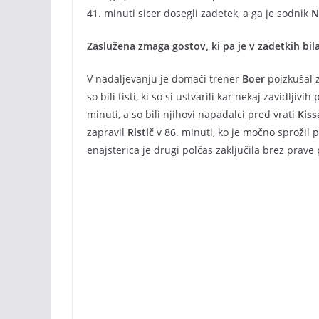
41. minuti sicer dosegli zadetek, a ga je sodnik
N
Zaslužena zmaga gostov, ki pa je v zadetkih bila 
V nadaljevanju je domači trener
Boer
poizkušal 
so bili tisti, ki so si ustvarili kar nekaj zavidljivi
minuti, a so bili njihovi napadalci pred vrati
Kiss
zapravil
Ristič
v 86. minuti, ko je močno sprožil p
enajsterica je drugi polčas zaključila brez prave 