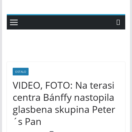
Skip
to
content
OSTALO
VIDEO, FOTO: Na terasi
centra Bánffy nastopila
glasbena skupina Peter
´s Pan