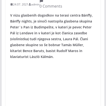
24.07. 2021
admin
0 Comments
V nizu glasbenih dogodkov na terasi centra Bánffy,
Bánffy nights, je sinoči nastopila glasbena skupina
Peter´s Pan iz Budimpešte, v kateri je pevec Peter
Pál iz Lendave in v kateri je kot članica zasedbe
(violinistka) tudi njegova sestra, Laura Pál. Člani
glasbene skupine so še bobnar Tamás Müller,
kitarist Bence Baruts, basist Rudolf Maros in
klaviaturist László Kálmán.