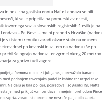
a in poklicna gasilska enota Nafte Lendava so bili
sreči, ki se je pripetila na pomurski avtocesti,
ik tovornega vozila slovenskih registrskih številk je na
 Lendava – Petišovci – mejni prehod s Hrvaško (nadvoz
 ki je v tistem trenutku zaradi okvare stalo na voznem
metrov drsel po kovinski in za tem na nadvozu še po
em prebil še ograjo nadvoza ter zgrmel okrog 20 metrov
oarja za gorivo tudi zagorel.
 podjetja Remona d.o.o. iz Ljubljane, je prevažalo banane,
ah med padanjem tovornjaka padel iz kabine ter utrpel tako
l. Na delu je bila policija, posredovali so gasilci IGE Nafta
ocesta je med priključkom Lendava in mejnim prehodom Pince
o zaprta, zaradi iste prometne nesreče pa je bila zaprta