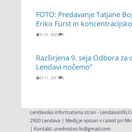
FOTO: Predavanje Tatjane B
Eriko Fürst in koncentracijsk
31.01. 2025
0
Razširjena 9. seja Odbora za 
Lendavi nočemo”
07.11. 2017
0
Lendavska informativna stran - Lendavainfo.Co
2920 Lendava | Medij je vpisan v razvid pri M
| Kontakt: urednistvo.lis@gmail.com