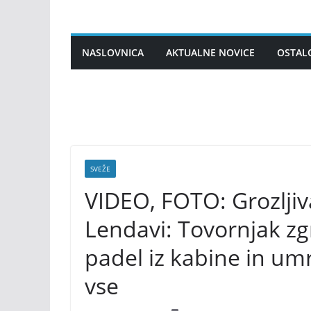
Skip
to
content
NASLOVNICA
AKTUALNE NOVICE
OSTAL
SVEŽE
VIDEO, FOTO: Grozlji
Lendavi: Tovornjak zg
padel iz kabine in umr
vse