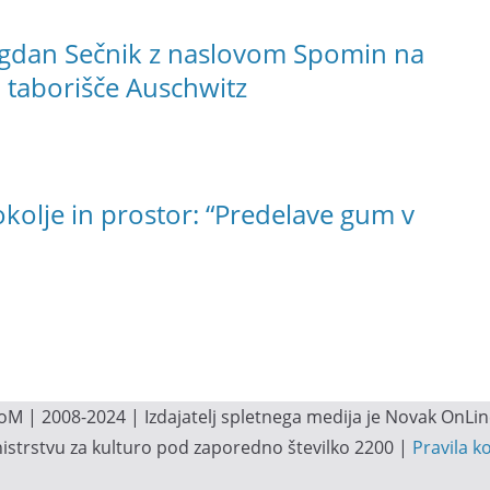
ogdan Sečnik z naslovom Spomin na
o taborišče Auschwitz
okolje in prostor: “Predelave gum v
M | 2008-2024 | Izdajatelj spletnega medija je Novak OnLine.
inistrstvu za kulturo pod zaporedno številko 2200 |
Pravila k