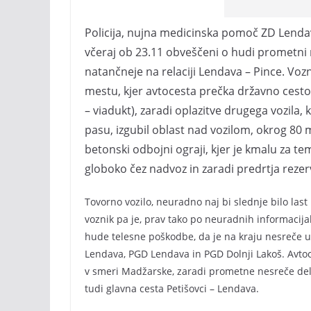
Policija, nujna medicinska pomoč ZD Lendav
včeraj ob 23.11 obveščeni o hudi prometni ne
natančneje na relaciji Lendava – Pince. Vozn
mestu, kjer avtocesta prečka državno cesto
– viadukt), zaradi oplazitve drugega vozila,
pasu, izgubil oblast nad vozilom, okrog 80 
betonski odbojni ograji, kjer je kmalu za t
globoko čez nadvoz in zaradi predrtja rezerv
Tovorno vozilo, neuradno naj bi slednje bilo last
voznik pa je, prav tako po neuradnih informacij
hude telesne poškodbe, da je na kraju nesreče umr
Lendava, PGD Lendava in PGD Dolnji Lakoš. Avt
v smeri Madžarske, zaradi prometne nesreče deln
tudi glavna cesta Petišovci – Lendava.