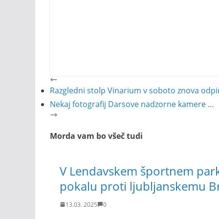
Razgledni stolp Vinarium v soboto znova odpir
Nekaj fotografij Darsove nadzorne kamere …
Morda vam bo všeč tudi
V Lendavskem športnem parku
pokalu proti ljubljanskemu B
13.03. 2025
0