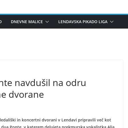
O
DNEVNE MALICE
LENDAVSKA PIKADO LIGA
te navdušil na odru
ne dvorane
ališki in koncertni dvorani v Lendavi pripravili več kot
t dua Ponte, v katerem delujeta prekmurska vokalistka Alja