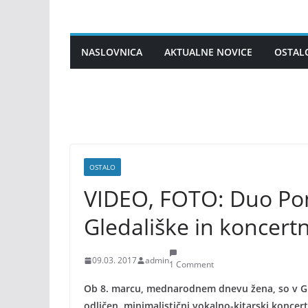
Skip
to
content
NASLOVNICA
AKTUALNE NOVICE
OSTAL
OSTALO
VIDEO, FOTO: Duo Pon
Gledališke in koncert
09.03. 2017
admin
1 Comment
Ob 8. marcu, mednarodnem dnevu žena, so v Gled
odličen, minimalistični vokalno-kitarski koncer