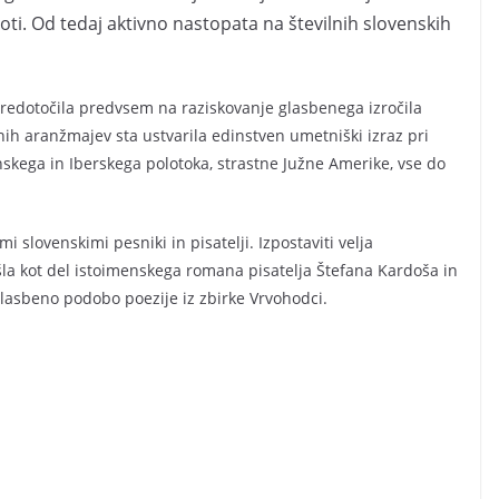
oti. Od tedaj aktivno nastopata na številnih slovenskih
sredotočila predvsem na raziskovanje glasbenega izročila
enih aranžmajev sta ustvarila edinstven umetniški izraz pri
kanskega in Iberskega polotoka, strastne Južne Amerike, vse do
 slovenskimi pesniki in pisatelji. Izpostaviti velja
izšla kot del istoimenskega romana pisatelja Štefana Kardoša in
glasbeno podobo poezije iz zbirke Vrvohodci.