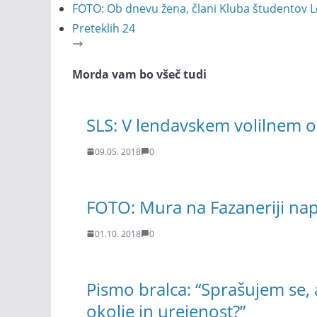
FOTO: Ob dnevu žena, člani Kluba študentov L
Preteklih 24
Morda vam bo všeč tudi
SLS: V lendavskem volilnem o
09.05. 2018
0
FOTO: Mura na Fazaneriji na
01.10. 2018
0
Pismo bralca: “Sprašujem se, 
okolje in urejenost?”