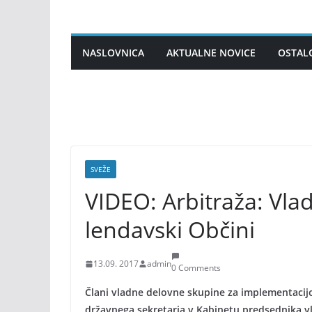
Skip
to
content
NASLOVNICA
AKTUALNE NOVICE
OSTAL
SVEŽE
VIDEO: Arbitraža: Vla
lendavski Občini
13.09. 2017
admin
0 Comments
Člani vladne delovne skupine za implementaci
državnega sekretarja v Kabinetu predsednika vl