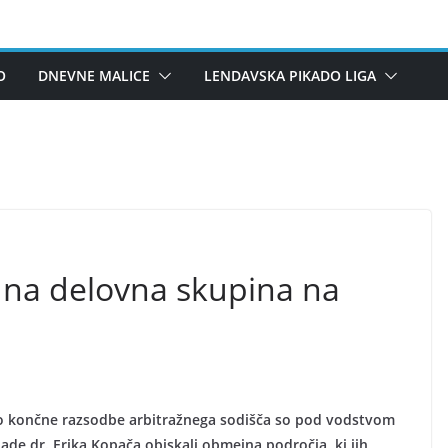
O
DNEVNE MALICE
LENDAVSKA PIKADO LIGA
dna delovna skupina na
jo končne razsodbe arbitražnega sodišča so pod vodstvom
ade dr. Erika Kopača obiskali obmejna področja, ki jih