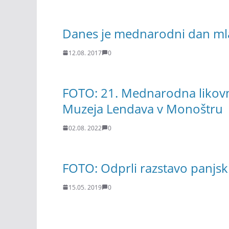
Danes je mednarodni dan ml
12.08. 2017
0
FOTO: 21. Mednarodna likovna 
Muzeja Lendava v Monoštru
02.08. 2022
0
FOTO: Odprli razstavo panjsk
15.05. 2019
0