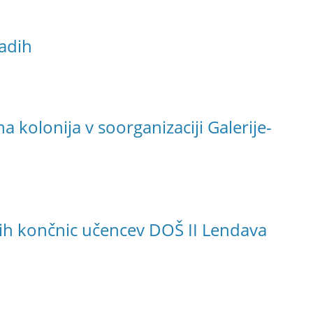
adih
kolonija v soorganizaciji Galerije-
ih končnic učencev DOŠ II Lendava