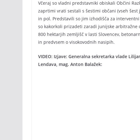
Včeraj so vladni predstavniki obiskali Občini Razk
zaprtimi vrati sestali s šestimi občani (vseh šest
in pol. Predstavili so jim izhodišča za interventn
so kakorkoli prizadeti zaradi junijske arbitražne
800 hektarjih zemljišč v lasti Slovencev, betona
in predvsem o visokovodnih nasipih.
VIDEO: Izjave: Generalna sekretarka vlade Lilija
Lendava, mag. Anton Balažek: