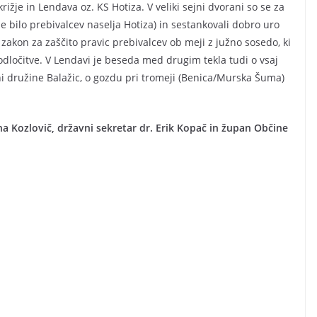
rižje in Lendava oz. KS Hotiza. V veliki sejni dvorani so se za
 je bilo prebivalcev naselja Hotiza) in sestankovali dobro uro
i zakon za zaščito pravic prebivalcev ob meji z južno sosedo, ki
 odločitve. V Lendavi je beseda med drugim tekla tudi o vsaj
rni družine Balažic, o gozdu pri tromeji (Benica/Murska Šuma)
na Kozlovič, državni sekretar dr. Erik Kopač in župan Občine