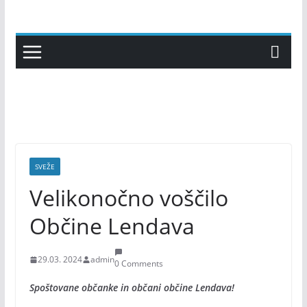
Skip
to
content
SVEŽE
Velikonočno voščilo
Občine Lendava
29.03. 2024
admin
0 Comments
Spoštovane občanke in občani občine Lendava!