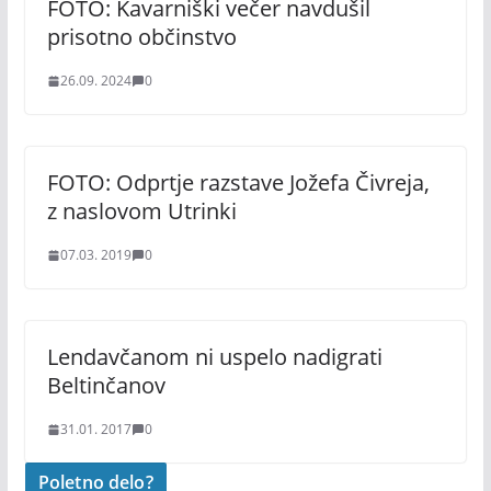
FOTO: Kavarniški večer navdušil
prisotno občinstvo
26.09. 2024
0
FOTO: Odprtje razstave Jožefa Čivreja,
z naslovom Utrinki
07.03. 2019
0
Lendavčanom ni uspelo nadigrati
Beltinčanov
31.01. 2017
0
Poletno delo?