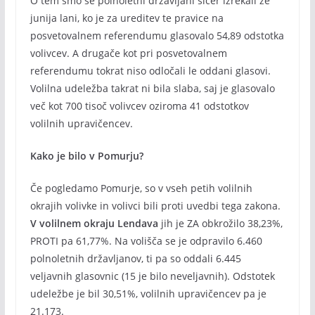
O tem smo se polnoletni državljani sicer izrekali že
junija lani, ko je za ureditev te pravice na
posvetovalnem referendumu glasovalo 54,89 odstotka
volivcev. A drugače kot pri posvetovalnem
referendumu tokrat niso odločali le oddani glasovi.
Volilna udeležba takrat ni bila slaba, saj je glasovalo
več kot 700 tisoč volivcev oziroma 41 odstotkov
volilnih upravičencev.
Kako je bilo v Pomurju?
Če pogledamo Pomurje, so v vseh petih volilnih
okrajih volivke in volivci bili proti uvedbi tega zakona.
V volilnem okraju Lendava
jih je ZA obkrožilo 38,23%,
PROTI pa 61,77%. Na volišča se je odpravilo 6.460
polnoletnih državljanov, ti pa so oddali 6.445
veljavnih glasovnic (15 je bilo neveljavnih). Odstotek
udeležbe je bil 30,51%, volilnih upravičencev pa je
21.173.