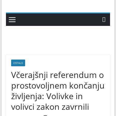
Skip
to
content
OSTALO
Včerajšnji referendum o
prostovoljnem končanju
življenja: Volivke in
volivci zakon zavrnili