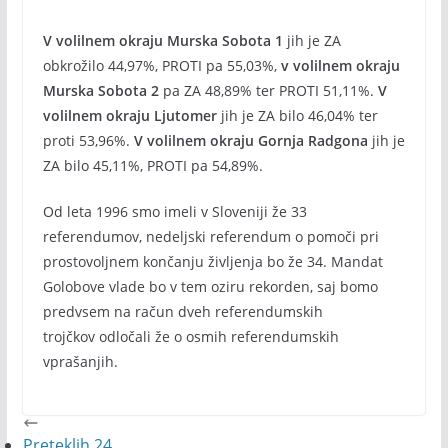
V volilnem okraju Murska Sobota 1
jih je ZA
obkrožilo 44,97%, PROTI pa 55,03%,
v volilnem okraju
Murska Sobota 2
pa ZA 48,89% ter PROTI 51,11%.
V
volilnem okraju Ljutomer
jih je ZA bilo 46,04% ter
proti 53,96%.
V volilnem okraju Gornja Radgona
jih je
ZA bilo 45,11%, PROTI pa 54,89%.
Od leta 1996 smo imeli v Sloveniji že 33
referendumov, nedeljski referendum o pomoči pri
prostovoljnem končanju življenja bo že 34. Mandat
Golobove vlade bo v tem oziru rekorden, saj bomo
predvsem na račun dveh referendumskih
trojčkov odločali že o osmih referendumskih
vprašanjih.
Preteklih 24