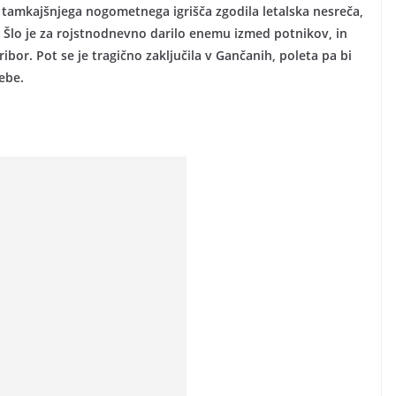
d tamkajšnjega nogometnega igrišča zgodila letalska nesreča,
e. Šlo je za rojstnodnevno darilo enemu izmed potnikov, in
aribor. Pot se je tragično zaključila v Gančanih, poleta pa bi
ebe.