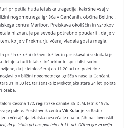
Muri pripetila huda letalska tragedija, kakršne vsaj v
bližini nogometnega igrišča v Gančanih, občina Beltinci,
alskega centra Maribor. Preiskava okoliščin in vzrokov
etala ni znan. Je pa seveda potrebno poudariti, da je v
em, ko je v Prekmurju včeraj vladala gosta megla.
ta prišla okrožni državni tožilec in preiskovalni sodnik, ki je
sodelujeta tudi letalski inšpektor in specialist sodne
vljeno, da je letalo včeraj ob 11.20 uri uri poletelo z
moglavilo v bližini nogometnega igrišča v naselju Gančani.
tara 31 in 33 let, ter ženska iz Mekotnjaka stara 24 let, poleta
ri osebe.
letalom Cessna 172, registrske oznake S5-DLM, letnik 1975.
e svoje polete. Predstavnik centra
Vili Kolar
je za Radio
njena včerajšnja letalska nesreča je ena hujših na slovenskih
eli, da je letalo pri nas poletelo ob 11. uri. Očitno gre za večjo