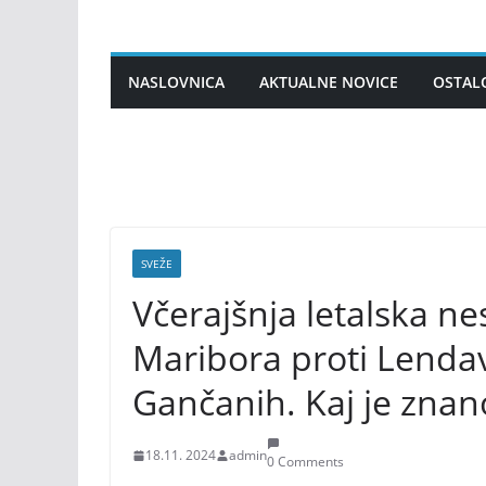
Skip
to
content
NASLOVNICA
AKTUALNE NOVICE
OSTAL
SVEŽE
Včerajšnja letalska ne
Maribora proti Lendavi
Gančanih. Kaj je znan
18.11. 2024
admin
0 Comments