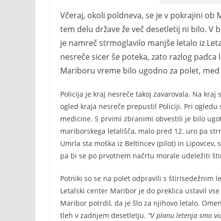
Včeraj, okoli poldneva, se je v pokrajini ob 
tem delu države že več desetletij ni bilo. V 
je namreč strmoglavilo manjše letalo iz Let
nesreče sicer še poteka, zato razlog padca l
Mariboru vreme bilo ugodno za polet, med t
Policija je kraj nesreče takoj zavarovala. Na kraj s
ogled kraja nesreče prepustil Policiji. Pri ogledu 
medicine. S prvimi zbranimi obvestili je bilo ugoto
mariborskega letališča, malo pred 12. uro pa str
Umrla sta moška iz Beltincev (pilot) in Lipovcev, s
pa bi se po prvotnem načrtu morale udeležiti šti
Potniki so se na polet odpravili s štirisedežnim 
Letalski center Maribor je do preklica ustavil vs
Maribor potrdil, da je šlo za njihovo letalo. Ome
tleh v zadnjem desetletju.
“V planu letenja smo vid