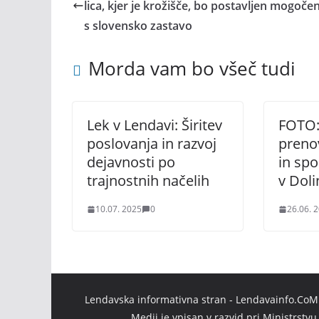
lica, kjer je krožišče, bo postavljen mogoče
s slovensko zastavo
Morda vam bo všeč tudi
Lek v Lendavi: Širitev
FOTO:
poslovanja in razvoj
prenov
dejavnosti po
in sp
trajnostnih načelih
v Doli
10.07. 2025
0
26.06. 
Lendavska informativna stran - Lendavainfo.CoM |
Medij je vpisan v razvid pri Ministrstv