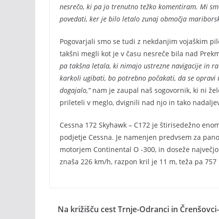
nesrečo, ki pa jo trenutno težko komentiram. Mi smo
povedati, ker je bilo letalo zunaj območja mariborsk
Pogovarjali smo se tudi z nekdanjim vojaškim pilot
takšni megli kot je v času nesreče bila nad Prekm
pa takšna letala, ki nimajo ustrezne navigacije in ra
karkoli ugibati, bo potrebno počakati, da se opravi 
dogajalo,”
nam je zaupal naš sogovornik, ki ni želel
prileteli v meglo, dvignili nad njo in tako nadalj
Cessna 172 Skyhawk – C172 je štirisedežno enomo
podjetje Cessna. Je namenjen predvsem za panora
motorjem Continental O -300, in doseže največjo 
znaša 226 km/h, razpon kril je 11 m, teža pa 757 
Na križišču cest Trnje-Odranci in Črenšovc