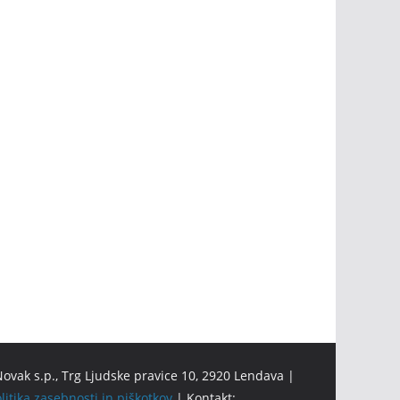
ovak s.p., Trg Ljudske pravice 10, 2920 Lendava |
litika zasebnosti in piškotkov
| Kontakt: