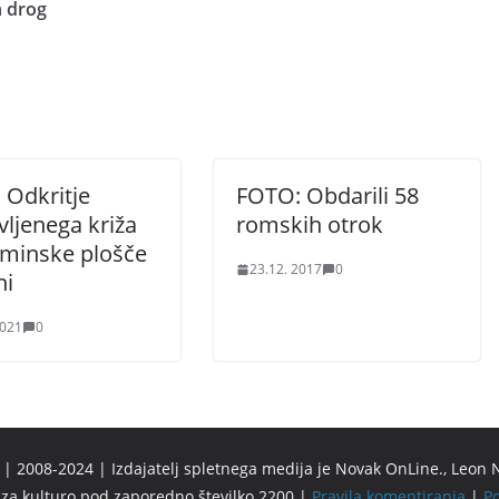
n drog
 Odkritje
FOTO: Obdarili 58
ljenega križa
romskih otrok
ominske plošče
23.12. 2017
0
ni
2021
0
 2008-2024 | Izdajatelj spletnega medija je Novak OnLine., Leon N
u za kulturo pod zaporedno številko 2200 |
Pravila komentiranja
|
Po