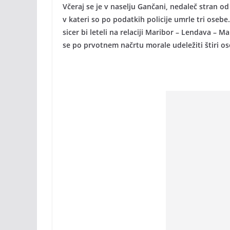
Včeraj se je v naselju Gančani, nedaleč stran o
v kateri so po podatkih policije umrle tri oseb
sicer bi leteli na relaciji Maribor – Lendava – M
se po prvotnem načrtu morale udeležiti štiri os