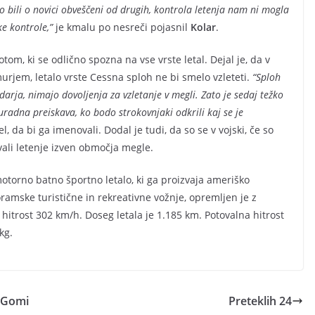
 bili o novici obveščeni od drugih, kontrola letenja nam ni mogla
e kontrole,”
je kmalu po nesreči pojasnil
Kolar
.
om, ki se odlično spozna na vse vrste letal. Dejal je, da v
urjem, letalo vrste Cessna sploh ne bi smelo vzleteti.
“Sploh
darja, nimajo dovoljenja za vzletanje v megli. Zato je sedaj težko
uradna preiskava, ko bodo strokovnjaki odkrili kaj se je
, da bi ga imenovali. Dodal je tudi, da so se v vojski, če so
evali letenje izven območja megle.
torno batno športno letalo, ki ga proizvaja ameriško
mske turistične in rekreativne vožnje, opremljen je z
hitrost 302 km/h. Doseg letala je 1.185 km. Potovalna hitrost
kg.
i-Gomi
Preteklih 24