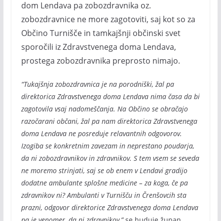
dom Lendava pa zobozdravnika oz.
zobozdravnice ne more zagotoviti, saj kot so za
Občino Turnišče in tamkajšnji občinski svet
sporočili iz Zdravstvenega doma Lendava,
prostega zobozdravnika preprosto nimajo.
“Tukajšnja zobozdravnica je na porodniški, žal pa
direktorica Zdravstvenega doma Lendava nima časa da bi
zagotovila vsaj nadomeščanja. Na Občino se obračajo
razočarani občani, žal pa nam direktorica Zdravstvenega
doma Lendava ne posreduje relavantnih odgovorov.
Izogiba se konkretnim zavezam in neprestano poudarja,
da ni zobozdravnikov in zdravnikov. S tem vsem se seveda
ne moremo strinjati, saj se ob enem v Lendavi gradijo
dodatne ambulante splošne medicine – za koga, če pa
zdravnikov ni? Ambulanti v Turnišču in Črenšovcih sta
prazni, odgovor direktorice Zdravstvenega doma Lendava
pa je venomer, da ni zdravnikov,”
se huduje župan