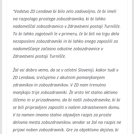
“Vodstvo ZD Lendava bi bilo zelo zadovoljno, če bi imeli
na razpolago prostega zobozdravnika, ki bi lahko
nadomeščal zobozdravnico v Zdravstveni postaji Turnišče.
To bi lahko zagotovili le v primeru, če bi bili na trgu dela
nezaposleni zobozdravniki in bi lahko enega zaposlili za
nadomeščanje začasno odsotne zobozdravnice v
Zdravstveni postaji Turnišče.
Žal vsi dobro vemo, da se v celotni Sloveniji, kakor tudi v
ZD Lendava, srečujemo z akutnim pomanjkanjem
zdravnikov in zobozdravnikov. V ZD nam trenutno
manjkajo trije zobozdravniki. Že vrsto let stalno aktivno
iščemo in si prizadevamo, da bi našli zobozdravnike, ki bi
se bili pripravljeni zaposliti v našem zdravstvenem domu.
V ta namen imamo stalno objavljen razpis za prosta
delovna mesta zobozdravnikov, vendar se žal na razpis ne
prijavi noben zobozdravnik. Gre za objektivno dejstvo, ki