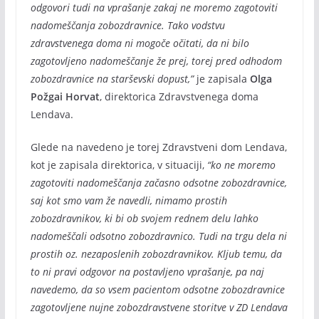
odgovori tudi na vprašanje zakaj ne moremo zagotoviti
nadomeščanja zobozdravnice. Tako vodstvu
zdravstvenega doma ni mogoče očitati, da ni bilo
zagotovljeno nadomeščanje že prej, torej pred odhodom
zobozdravnice na starševski dopust,”
je zapisala
Olga
Požgai Horvat
, direktorica Zdravstvenega doma
Lendava.
Glede na navedeno je torej Zdravstveni dom Lendava,
kot je zapisala direktorica, v situaciji,
“ko ne moremo
zagotoviti nadomeščanja začasno odsotne zobozdravnice,
saj kot smo vam že navedli, nimamo prostih
zobozdravnikov, ki bi ob svojem rednem delu lahko
nadomeščali odsotno zobozdravnico. Tudi na trgu dela ni
prostih oz. nezaposlenih zobozdravnikov. Kljub temu, da
to ni pravi odgovor na postavljeno vprašanje, pa naj
navedemo, da so vsem pacientom odsotne zobozdravnice
zagotovljene nujne zobozdravstvene storitve v ZD Lendava