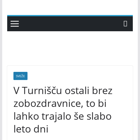
Skip
to
content
SVEŽE
V Turnišču ostali brez
zobozdravnice, to bi
lahko trajalo še slabo
leto dni