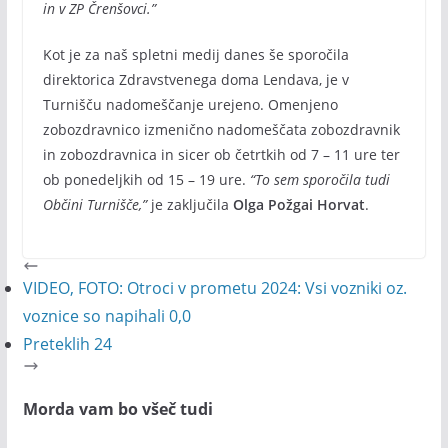
in v ZP Črenšovci.”
Kot je za naš spletni medij danes še sporočila
direktorica Zdravstvenega doma Lendava, je v
Turnišču nadomeščanje urejeno. Omenjeno
zobozdravnico izmenično nadomeščata zobozdravnik
in zobozdravnica in sicer ob četrtkih od 7 – 11 ure ter
ob ponedeljkih od 15 – 19 ure.
“To sem sporočila tudi
Občini Turnišče,”
je zaključila
Olga Požgai Horvat
.
VIDEO, FOTO: Otroci v prometu 2024: Vsi vozniki oz.
voznice so napihali 0,0
Preteklih 24
Morda vam bo všeč tudi