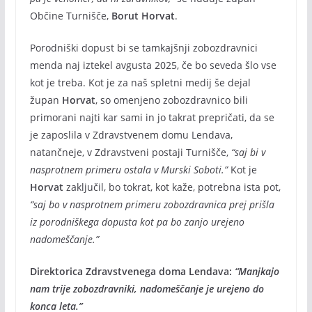
Občine Turnišče,
Borut Horvat
.
Porodniški dopust bi se tamkajšnji zobozdravnici
menda naj iztekel avgusta 2025, če bo seveda šlo vse
kot je treba. Kot je za naš spletni medij še dejal
župan
Horvat
, so omenjeno zobozdravnico bili
primorani najti kar sami in jo takrat prepričati, da se
je zaposlila v Zdravstvenem domu Lendava,
natančneje, v Zdravstveni postaji Turnišče,
“saj bi v
nasprotnem primeru ostala v Murski Soboti.”
Kot je
Horvat
zaključil, bo tokrat, kot kaže, potrebna ista pot,
“saj bo v nasprotnem primeru zobozdravnica prej prišla
iz porodniškega dopusta kot pa bo zanjo urejeno
nadomeščanje.”
Direktorica Zdravstvenega doma Lendava:
“Manjkajo
nam trije zobozdravniki, nadomeščanje je urejeno do
konca leta.”