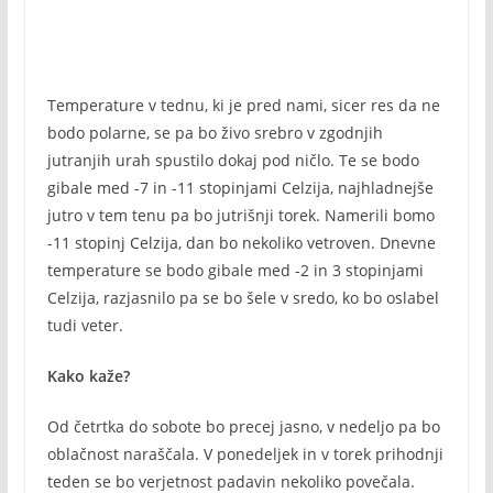
Temperature v tednu, ki je pred nami, sicer res da ne
bodo polarne, se pa bo živo srebro v zgodnjih
jutranjih urah spustilo dokaj pod ničlo. Te se bodo
gibale med -7 in -11 stopinjami Celzija, najhladnejše
jutro v tem tenu pa bo jutrišnji torek. Namerili bomo
-11 stopinj Celzija, dan bo nekoliko vetroven. Dnevne
temperature se bodo gibale med -2 in 3 stopinjami
Celzija, razjasnilo pa se bo šele v sredo, ko bo oslabel
tudi veter.
Kako kaže?
Od četrtka do sobote bo precej jasno, v nedeljo pa bo
oblačnost naraščala. V ponedeljek in v torek prihodnji
teden se bo verjetnost padavin nekoliko povečala.