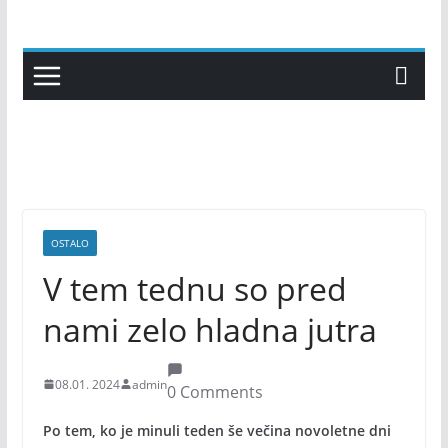
Skip
to
content
OSTALO
V tem tednu so pred
nami zelo hladna jutra
08.01. 2024
admin
0 Comments
Po tem, ko je minuli teden še večina novoletne dni