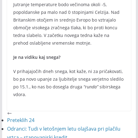
Jutranje temperature bodo večinoma okoli -5,
popoldanske pa malo nad 0 stopinjami Celzija. Nad
Britanskim otočjem in srednjo Evropo bo vztrajalo
območje visokega zračnega tlaka, ki bo proti koncu
tedna slabelo. V začetku novega tedna kaže na
prehod oslabljene vremenske motnje.
Je na vidiku kaj snega?
V prihajajočih dneh snega, kot kaže, ni za pričakovati,
bo pa novo upanje za ljubitelje snega verjetno sledilo
po 15.1., ko nas bo dosegla druga
“runda”
sibirskega
vdora.
Preteklih 24
Odranci: Tudi v letošnjem letu olajšava pri plačilu
vrtca – stanovanjski kredit