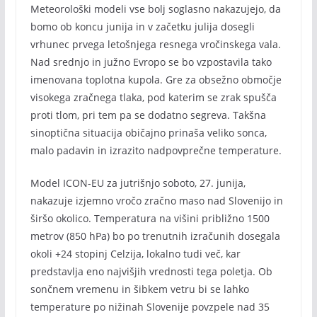
Meteorološki modeli vse bolj soglasno nakazujejo, da
bomo ob koncu junija in v začetku julija dosegli
vrhunec prvega letošnjega resnega vročinskega vala.
Nad srednjo in južno Evropo se bo vzpostavila tako
imenovana toplotna kupola. Gre za obsežno območje
visokega zračnega tlaka, pod katerim se zrak spušča
proti tlom, pri tem pa se dodatno segreva. Takšna
sinoptična situacija običajno prinaša veliko sonca,
malo padavin in izrazito nadpovprečne temperature.
Model ICON-EU za jutrišnjo soboto, 27. junija,
nakazuje izjemno vročo zračno maso nad Slovenijo in
širšo okolico. Temperatura na višini približno 1500
metrov (850 hPa) bo po trenutnih izračunih dosegala
okoli +24 stopinj Celzija, lokalno tudi več, kar
predstavlja eno najvišjih vrednosti tega poletja. Ob
sončnem vremenu in šibkem vetru bi se lahko
temperature po nižinah Slovenije povzpele nad 35