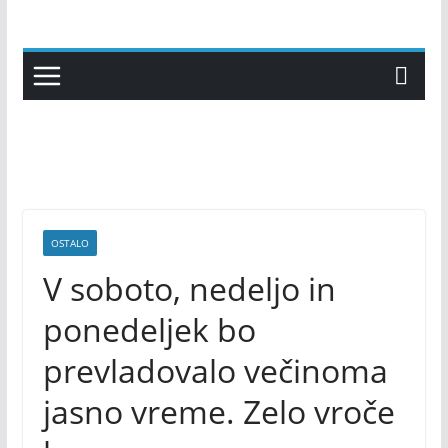
Skip
to
content
OSTALO
V soboto, nedeljo in
ponedeljek bo
prevladovalo večinoma
jasno vreme. Zelo vroče