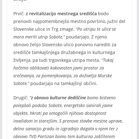
Prvič:
z revitalizacijo mestnega središča
bodo
prenovili najpomembnejšo mestno površino, južni del
Slovenske ulice in Trg zmage.
“Po utripu te ulice se
mora meriti utrip Sobote,”
poudarjajo. Z njeno
obnovo želijo Slovensko ulico ponovno narediti za
središče tamkajšnjega družabnega in kulturnega
življenja, pa tudi trgovskega utripa mesta.
“Tukaj
hočemo oblikovati kakovosten javni prostor za
srečevanja, za pomenjkovanja, za doživetja Murske
Sobote,”
poudarjajo na tamkajšnji občini.
Drugič:
“
z obnovo kulturne dediščine
bomo bistveno
polepšali podobo Sobote, energetsko sanirali javne
objekte, hkrati pa omogočili njihovo dostopnost
invalidom in starejšim. S prenovo stavbe mestne uprave,
delno sanacijo gradu in izgradnjo dvigala v njem ter z
obnovo TVD Partizan bomo tem kulturno zaščitenim