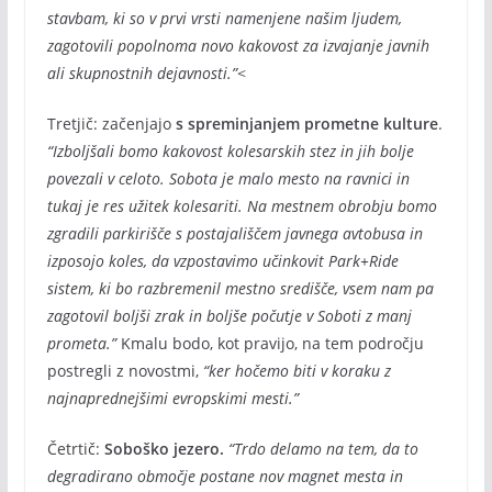
stavbam, ki so v prvi vrsti namenjene našim ljudem,
zagotovili popolnoma novo kakovost za izvajanje javnih
ali skupnostnih dejavnosti.”
<
Tretjič: začenjajo
s spreminjanjem prometne kulture
.
“Izboljšali bomo kakovost kolesarskih stez in jih bolje
povezali v celoto. Sobota je malo mesto na ravnici in
tukaj je res užitek kolesariti. Na mestnem obrobju bomo
zgradili parkirišče s postajališčem javnega avtobusa in
izposojo koles, da vzpostavimo učinkovit Park+Ride
sistem, ki bo razbremenil mestno središče, vsem nam pa
zagotovil boljši zrak in boljše počutje v Soboti z manj
prometa.”
Kmalu bodo, kot pravijo, na tem področju
postregli z novostmi,
“ker hočemo biti v koraku z
najnaprednejšimi evropskimi mesti.”
Četrtič:
Soboško jezero.
“Trdo delamo na tem, da to
degradirano območje postane nov magnet mesta in