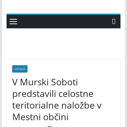
Skip
to
content
OSTALO
V Murski Soboti
predstavili celostne
teritorialne naložbe v
Mestni občini