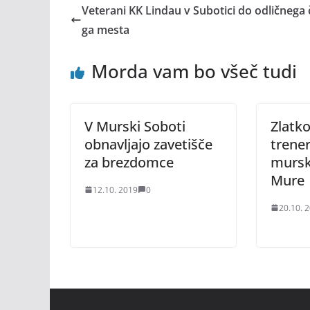
Veterani KK Lindau v Subotici do odličnega 
ga mesta
Morda vam bo všeč tudi
V Murski Soboti
Zlatk
obnavljajo zavetišče
trene
za brezdomce
murs
Mure
12.10. 2019
0
20.10. 