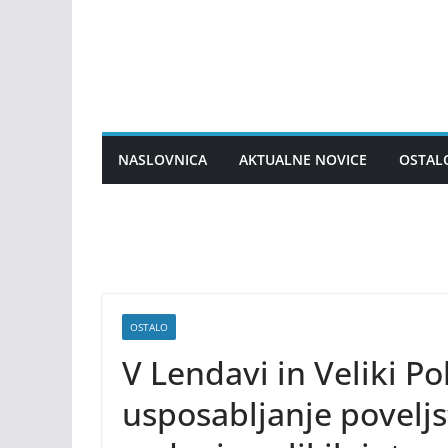
Skip
to
content
NASLOVNICA
AKTUALNE NOVICE
OSTAL
OSTALO
V Lendavi in Veliki P
usposabljanje povelj