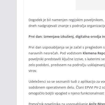
Dogodek je bil namenjen regijskim poveljnikom, 
dneh nadgrajevali znanje s področja organizacije
Prvi dan: Izmenjava izkušenj, digitalna orodja i
Prvi dan usposabljanja se je začel s pregledom 
naravnih nesrečah. Pod vodstvom
Klemena Rep
poveljniki predstavili ključne izzive, s katerimi se
zelo podobni, predvsem na področju usklajevanja 
virov.
Udeleženci so se seznanili tudi z aplikacijo za v
sodobnem operativnem delu. Člani EPVVI PV-2 so 
omogočilo boljši vpogled v njeno funkcionalnost
Pomočnik poveljnika za usposabljanje
Anže Bite