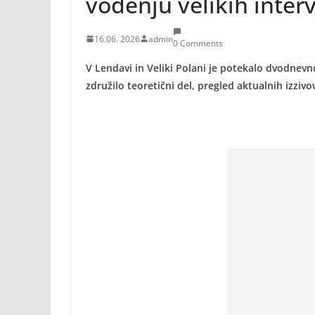
vodenju velikih interv
16.06. 2026
admin
0 Comments
V Lendavi in Veliki Polani je potekalo dvodnevno
združilo teoretični del, pregled aktualnih izziv