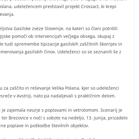
olana, udeležencem predstavil projekt Crossact, ki krepi
evanja.
ljstva Gasilske zveze Slovenije, na kateri so člani potrdili
jske pomoči ob intervencijah večjega obsega, skupaj z
e tudi spremembe tipizacije gasilskih zaščitnih škornjev in
eimenovanja gasilskih činov. Udeleženci so se seznanili še z
 za zaščito in reševanje Velika Polana, kjer so udeleženci
reče v Avstriji, nato pa nadaljevali s praktičnim delom.
i je zajemala neurje s poplavami in vetrolomom. Scenarij je
ter Brezovice v noči s sobote na nedeljo, 13. junija, prizadelo
žne poplave in poškodbe številnih objektov.