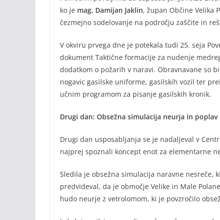
ko je
mag. Damijan Jaklin
, župan Občine Velika P
čezmejno sodelovanje na področju zaščite in reš
V okviru prvega dne je potekala tudi 25. seja Pove
dokument Taktične formacije za nudenje medregi
dodatkom o požarih v naravi. Obravnavane so bil
nogavic gasilske uniforme, gasilskih vozil ter pr
učnim programom za pisanje gasilskih kronik.
Drugi dan: Obsežna simulacija neurja in poplav
Drugi dan usposabljanja se je nadaljeval v Centru
najprej spoznali koncept enot za elementarne nes
Sledila je obsežna simulacija naravne nesreče, k
predvideval, da je območje Velike in Male Polane 
hudo neurje z vetrolomom, ki je povzročilo obse