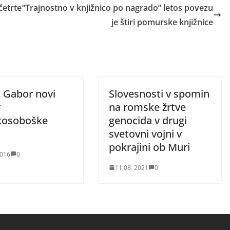
četrte
“Trajnostno v knjižnico po nagrado” letos povezu
je štiri pomurske knjižnice
o Gabor novi
Slovesnosti v spomin
r
na romske žrtve
kosoboške
genocida v drugi
svetovni vojni v
pokrajini ob Muri
2016
0
11.08. 2021
0