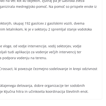
ti na več kot 40 objektih, zjutraj pa je Gasilska zveza
rganizirala medregijsko pomoč. Na pomoč so prispele enote iz
ktorjih, skupaj 192 gasilcev z gasilskimi vozili, dvema
m letalnikom, ki je v sektorju 2 spremljal stanje vodotoka
e vloge, od vodje intervencije, vodij sektorjev, vodje
jali tudi aplikacijo za vodenje večjih intervencij ter
ivna podpora vodenju na terenu.
 Crossact, ki povezuje čezmejno sodelovanje in krepi odzivnost
lajenega delovanja, dobre organizacije ter sodobnih
je ključna hitra in učinkovita koordinacija številnih enot.