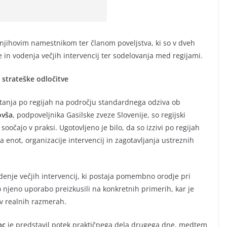
njihovim namestnikom ter članom poveljstva, ki so v dveh
 in vodenja večjih intervencij ter sodelovanja med regijami.
n strateške odločitve
stanja po regijah na področju standardnega odziva ob
ovša
, podpoveljnika Gasilske zveze Slovenije, so regijski
 soočajo v praksi. Ugotovljeno je bilo, da so izzivi po regijah
enot, organizacije intervencij in zagotavljanja ustreznih
odenje večjih intervencij, ki postaja pomembno orodje pri
njeno uporabo preizkusili na konkretnih primerih, kar je
 v realnih razmerah.
nc
je predstavil potek praktičnega dela drugega dne, medtem