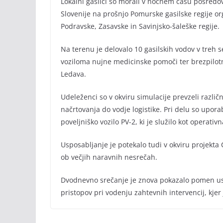
Lokalni gasilci so morali v nočnem času posredova
Slovenije na prošnjo Pomurske gasilske regije o
Podravske, Zasavske in Savinjsko-šaleške regije.
Na terenu je delovalo 10 gasilskih vodov v treh se
voziloma nujne medicinske pomoči ter brezpilotni
Ledava.
Udeleženci so v okviru simulacije prevzeli različn
načrtovanja do vodje logistike. Pri delu so uporabl
poveljniško vozilo PV-2, ki je služilo kot operat
Usposabljanje je potekalo tudi v okviru projekta
ob večjih naravnih nesrečah.
Dvodnevno srečanje je znova pokazalo pomen usk
pristopov pri vodenju zahtevnih intervencij, kjer 