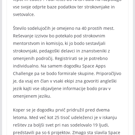
vse svoje odprte baze podatkov ter strokovnjake in
svetovalce.
Število sodelujočih je omejeno na 40 prostih mest.
Reševanje izzivov bo potekalo pod strokovnim
mentorstvom in komisijo, ki jo bodo sestavljali
strokovnjaki, pedagoški delavci in znanstveniki z
omenjenih področij. Registrirati se je potrebno
individualno. Na samem dogodku Space Apps
Challenge pa se bodo formirale skupine. Priporočljivo
je, da vsaj en član v vsaki ekipi zna govoriti angleški
jezik kajti vse objavljene informacije bodo prav v
omenjenem jeziku.
Koper se je dogodku prvič pridružil pred dvema
letoma. Med več kot 25 tisoč udeleženci je v iskanju
rešitev za boljši svet pri nas sodelovalo 19 ljudi,
predstavili pa so 6 projektov. Zmago sta slavila Space