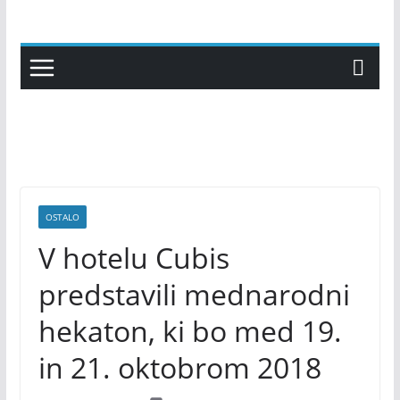
Skip
to
content
OSTALO
V hotelu Cubis
predstavili mednarodni
hekaton, ki bo med 19.
in 21. oktobrom 2018