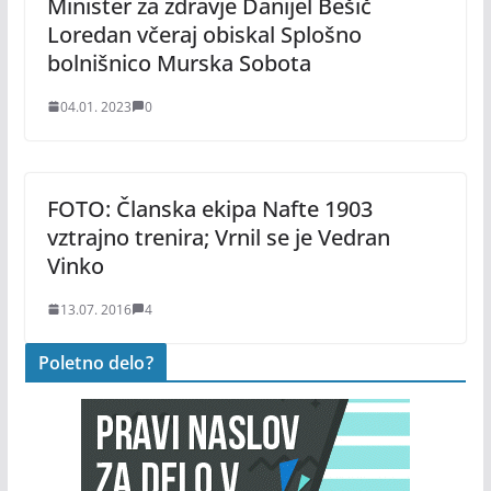
Minister za zdravje Danijel Bešič
Loredan včeraj obiskal Splošno
bolnišnico Murska Sobota
04.01. 2023
0
FOTO: Članska ekipa Nafte 1903
vztrajno trenira; Vrnil se je Vedran
Vinko
13.07. 2016
4
Poletno delo?