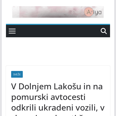
Skip
to
content
SVEŽE
V Dolnjem Lakošu in na
pomurski avtocesti
odkrili ukradeni vozili, v