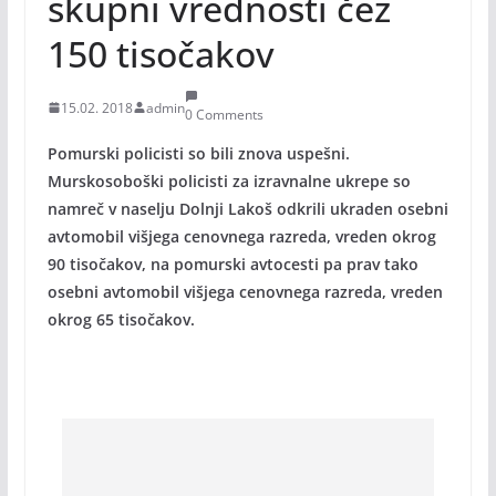
skupni vrednosti čez
150 tisočakov
15.02. 2018
admin
0 Comments
Pomurski policisti so bili znova uspešni.
Murskosoboški policisti za izravnalne ukrepe so
namreč v naselju Dolnji Lakoš odkrili ukraden osebni
avtomobil višjega cenovnega razreda, vreden okrog
90 tisočakov, na pomurski avtocesti pa prav tako
osebni avtomobil višjega cenovnega razreda, vreden
okrog 65 tisočakov.