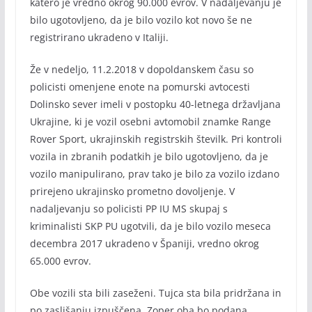
katero je vredno okrog 90.000 evrov. V nadaljevanju je
bilo ugotovljeno, da je bilo vozilo kot novo še ne
registrirano ukradeno v Italiji.
Že v nedeljo, 11.2.2018 v dopoldanskem času so
policisti omenjene enote na pomurski avtocesti
Dolinsko sever imeli v postopku 40-letnega državljana
Ukrajine, ki je vozil osebni avtomobil znamke Range
Rover Sport, ukrajinskih registrskih številk. Pri kontroli
vozila in zbranih podatkih je bilo ugotovljeno, da je
vozilo manipulirano, prav tako je bilo za vozilo izdano
prirejeno ukrajinsko prometno dovoljenje. V
nadaljevanju so policisti PP IU MS skupaj s
kriminalisti SKP PU ugotvili, da je bilo vozilo meseca
decembra 2017 ukradeno v Španiji, vredno okrog
65.000 evrov.
Obe vozili sta bili zaseženi. Tujca sta bila pridržana in
po zaslišanju izpuščena. Zoper oba bo podana