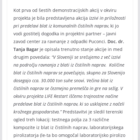
Kot prva od šestih demonstracijskih akcij v okviru
projekta je bila predstavljena akcija
Izzivi in priložnosti
pri predelavi blat iz komunalnih čistilnih naprav
, ki jo
vodi gostitelj dogodka in projektni partner – Javni
zavod center za ravnanje z odpadki Puconci.
Doc. dr.
Tanja Bagar
je opisala trenutno stanje akcije in med
drugim povedala:
“V Sloveniji se srečujemo z več izzivi
na področju ravnanja z blati iz čistilnih naprav. Količine
blat iz čistilnih naprav se povečujejo, skupno za Slovenijo
dosegajo cca. 30.000 ton suhe snovi. Večina blat iz
čistilnih naprav se čezmejno premešča in gre na sežig. V
okviru projekta LIFE Restart iščemo trajnostne načine
predelave blat iz čistilnih naprav, ki so usklajene z načeli
krožnega gospodarstva.”
Predstavitvi je sledil terenski
ogled treh lokacij: testnega polja za 3 različne
kompozite iz blat iz čistilnih naprav, laboratorijskega
pirolizatorja (le-ta bo omogočal laboratorijsko pirolizo