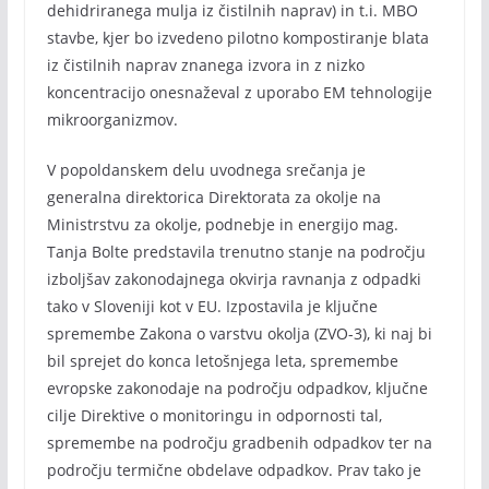
dehidriranega mulja iz čistilnih naprav) in t.i. MBO
stavbe, kjer bo izvedeno pilotno kompostiranje blata
iz čistilnih naprav znanega izvora in z nizko
koncentracijo onesnaževal z uporabo EM tehnologije
mikroorganizmov.
V popoldanskem delu uvodnega srečanja je
generalna direktorica Direktorata za okolje na
Ministrstvu za okolje, podnebje in energijo mag.
Tanja Bolte predstavila trenutno stanje na področju
izboljšav zakonodajnega okvirja ravnanja z odpadki
tako v Sloveniji kot v EU. Izpostavila je ključne
spremembe Zakona o varstvu okolja (ZVO-3), ki naj bi
bil sprejet do konca letošnjega leta, spremembe
evropske zakonodaje na področju odpadkov, ključne
cilje Direktive o monitoringu in odpornosti tal,
spremembe na področju gradbenih odpadkov ter na
področju termične obdelave odpadkov. Prav tako je