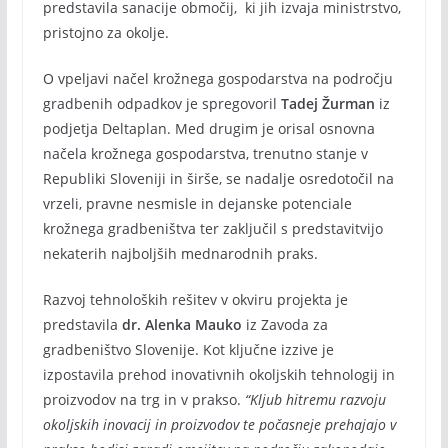
predstavila sanacije območij, ki jih izvaja ministrstvo,
pristojno za okolje.
O vpeljavi načel krožnega gospodarstva na področju
gradbenih odpadkov je spregovoril
Tadej Žurman
iz
podjetja Deltaplan. Med drugim je orisal osnovna
načela krožnega gospodarstva, trenutno stanje v
Republiki Sloveniji in širše, se nadalje osredotočil na
vrzeli, pravne nesmisle in dejanske potenciale
krožnega gradbeništva ter zaključil s predstavitvijo
nekaterih najboljših mednarodnih praks.
Razvoj tehnoloških rešitev v okviru projekta je
predstavila
dr. Alenka Mauko
iz Zavoda za
gradbeništvo Slovenije. Kot ključne izzive je
izpostavila prehod inovativnih okoljskih tehnologij in
proizvodov na trg in v prakso.
“Kljub hitremu razvoju
okoljskih inovacij in proizvodov te počasneje prehajajo v