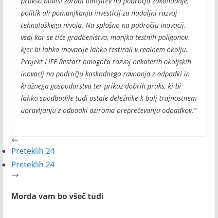
prakso bodisi zaradi omejitev na področju zakonodaje,
politik ali pomanjkanja investicij za nadaljni razvoj
tehnološkega nivoja. Na splošno na področju inovacij,
vsaj kar se tiče gradbeništva, manjka testnih poligonov,
kjer bi lahko inovacije lahko testirali v realnem okolju.
Projekt LIFE Restart omogoča razvoj nekaterih okoljskih
inovacij na področju kaskadnega ravnanja z odpadki in
krožnega gospodarstva ter prikaz dobrih praks, ki bi
lahko spodbudile tudi ostale deležnike k bolj trajnostnem
upravljanju z odpadki oziroma preprečevanju odpadkov.”
Preteklih 24
Preteklih 24
Morda vam bo všeč tudi