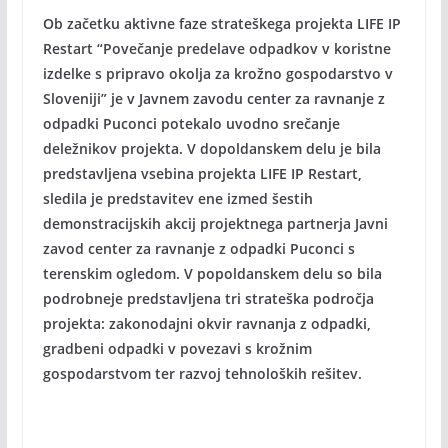
Ob začetku aktivne faze strateškega projekta LIFE IP
Restart “Povečanje predelave odpadkov v koristne
izdelke s pripravo okolja za krožno gospodarstvo v
Sloveniji” je v Javnem zavodu center za ravnanje z
odpadki Puconci potekalo uvodno srečanje
deležnikov projekta. V dopoldanskem delu je bila
predstavljena vsebina projekta LIFE IP Restart,
sledila je predstavitev ene izmed šestih
demonstracijskih akcij projektnega partnerja Javni
zavod center za ravnanje z odpadki Puconci s
terenskim ogledom. V popoldanskem delu so bila
podrobneje predstavljena tri strateška področja
projekta: zakonodajni okvir ravnanja z odpadki,
gradbeni odpadki v povezavi s krožnim
gospodarstvom ter razvoj tehnoloških rešitev.