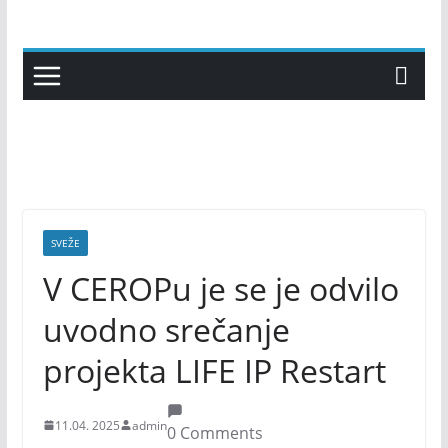
Skip
to
content
SVEŽE
V CEROPu je se je odvilo
uvodno srečanje
projekta LIFE IP Restart
11.04. 2025
admin
0 Comments