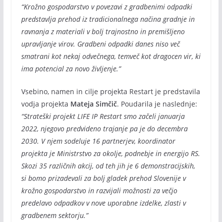
“Krožno gospodarstvo v povezavi z gradbenimi odpadki
predstavlja prehod iz tradicionalnega načina gradnje in
ravnanja z materiali v bolj trajnostno in premišljeno
upravljanje virov. Gradbeni odpadki danes niso več
smatrani kot nekaj odvečnega, temveč kot dragocen vir, ki
ima potencial za novo življenje.”
Vsebino, namen in cilje projekta Restart je predstavila
vodja projekta
Mateja Simčič
. Poudarila je naslednje:
“Strateški projekt LIFE IP Restart smo začeli januarja
2022, njegovo predvideno trajanje pa je do decembra
2030. V njem sodeluje 16 partnerjev, koordinator
projekta je Ministrstvo za okolje, podnebje in energijo RS.
Skozi 35 različnih akcij, od teh jih je 6 demonstracijskih,
si bomo prizadevali za bolj gladek prehod Slovenije v
krožno gospodarstvo in razvijali možnosti za večjo
predelavo odpadkov v nove uporabne izdelke, zlasti v
gradbenem sektorju.”