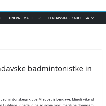
O
DNEVNE MALICE
LENDAVSKA PIKADO LIGA
ndavske badmintonistke in
lani badmintonskega kluba Mladost iz Lendave. Minuli vikend
i v Ljubljani, v nedeljo pa so svoje moči merili na domačem