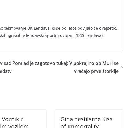
o tekmovanje BK Lendava, ki se bo letos odvijalo že dvajsetič.
kih igriščih v lendavski športni dvorani (DSŠ Lendava).
 v sad
Pomlad je zagotovo tukaj: V pokrajino ob Muri se
redstv
vračajo prve štorklje
 Voznik z
Gina destilarne Kiss
im vozilom
of Immortality