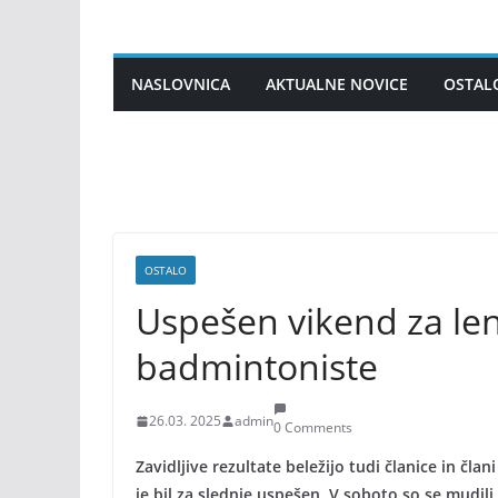
Skip
to
content
NASLOVNICA
AKTUALNE NOVICE
OSTAL
OSTALO
Uspešen vikend za le
badmintoniste
26.03. 2025
admin
0 Comments
Zavidljive rezultate beležijo tudi članice in č
je bil za slednje uspešen. V soboto so se mudil