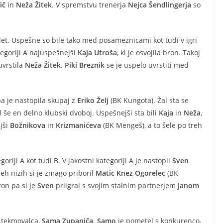
ič
in
Neža Žitek
. V spremstvu trenerja
Nejca Šendlingerja
so
 let. Uspešne so bile tako med posameznicami kot tudi v igri
tegoriji A najuspešnejši
Kaja Utroša
, ki je osvojila bron. Takoj
uvrstila
Neža Žitek
.
Piki Breznik
se je uspelo uvrstiti med
a je nastopila skupaj z
Eriko Želj
(BK Kungota). Žal sta se
l še en delno klubski dvoboj. Uspešnejši sta bili
Kaja
in
Neža
,
ljši
Božnikova
in
Krizmanićeva
(BK Mengeš), a to šele po treh
goriji A kot tudi B. V jakostni kategoriji A je nastopil
Sven
treh nizih si je zmago priboril
Matic Knez Ogorelec
(BK
ron pa si je
Sven
priigral s svojim stalnim partnerjem
Janom
a tekmovalca,
Sama Zupaniča
.
Samo
je pometel s konkurenco,