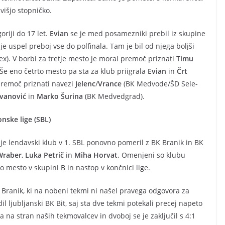
višjo stopničko.
oriji do 17 let.
Evian
se je med posamezniki prebil iz skupine
je uspel preboj vse do polfinala. Tam je bil od njega boljši
x). V borbi za tretje mesto je moral premoč priznati
Timu
 Še eno četrto mesto pa sta za klub priigrala
Evian
in
Črt
 premoč priznati navezi
Jelenc
/
Vrance
(BK Medvode/ŠD Sele-
vanović
in
Marko Šurina
(BK Medvedgrad).
nske lige (SBL)
e je lendavski klub v 1. SBL ponovno pomeril z BK Branik in BK
Wraber
,
Luka Petrič
in
Miha Horvat
. Omenjeni so klubu
o mesto v skupini B in nastop v končnici lige.
 Branik, ki na nobeni tekmi ni našel pravega odgovora za
 ljubljanski BK Bit, saj sta dve tekmi potekali precej napeto
la na stran naših tekmovalcev in dvoboj se je zaključil s 4:1