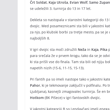
Črt Soldat
,
Kaja Utroša
,
Evian Wolf
,
Samo Zupan
se udeležili 3. turnirja do 13 in 17 let.
Dekleta so nastopala v starostni kategoriji do 13
dvojic. Med posameznicami sta bili v jakostni ka
za njo, po klubski borbi za tretje mesto, pa se je 
najboljših 8.
V igri dvojic sta moči združili
Neža
in
Kaja
,
Pika
p
para srečala že v prvem krogu, tako da se je odvi
ki sta prišli vse do finala. Tam sta bili od njiju bo
napetih nizih (15-6, 11-15, 15-13).
Pri fantih pa so imeli nastope tako v jakostni kate
Pahor
, ki je tekmovanje zaključil v polfinalu. Po 
Ljubljana), kasnejši zmagovalec turnirja. Še en b
Hotkom
(BK Pišece) v igri fantovskih dvojic.
V jakostni kategoriji B so Lendavčani imeli eneg