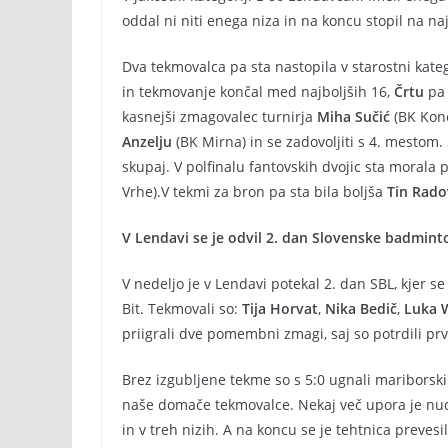
oddal ni niti enega niza in na koncu stopil na naj
Dva tekmovalca pa sta nastopila v starostni kateg
in tekmovanje končal med najboljših 16,
Črtu
pa 
kasnejši zmagovalec turnirja
Miha Sučić
(BK Kone
Anzelju
(BK Mirna) in se zadovoljiti s 4. mestom.
skupaj. V polfinalu fantovskih dvojic sta morala
Vrhe).V tekmi za bron pa sta bila boljša
Tin Rado
V Lendavi se je odvil 2. dan Slovenske badminto
V nedeljo je v Lendavi potekal 2. dan SBL, kjer s
Bit. Tekmovali so:
Tija Horvat
,
Nika Bedič
,
Luka 
priigrali dve pomembni zmagi, saj so potrdili prv
Brez izgubljene tekme so s 5:0 ugnali mariborski
naše domače tekmovalce. Nekaj več upora je nudil
in v treh nizih. A na koncu se je tehtnica prevesi