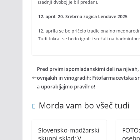
(zadnji dvoboj je bil predan).
12. april: 20. Srebrna žogica Lendave 2025
12. aprila se bo pričelo tradicionalno mednarodn
Tudi tokrat se bodo igralci srečali na badmintons
Pred prvimi spomladanskimi deli na njivah,
ovnjakih in vinogradih: Fitofarmacevtska s
a uporabljajmo pravilno!
Morda vam bo všeč tudi
Slovensko-madžarski
FOTO:
skupni sklad: V
osebn