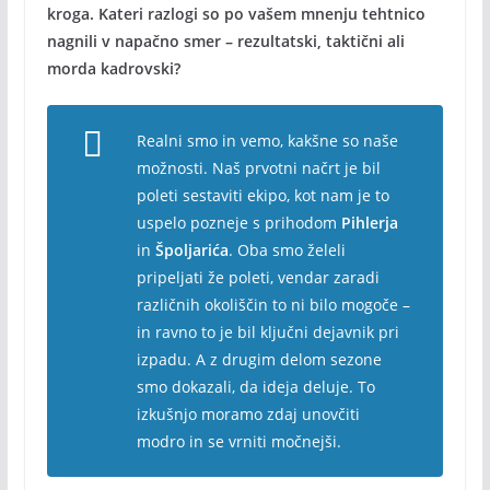
kroga. Kateri razlogi so po vašem mnenju tehtnico
nagnili v napačno smer – rezultatski, taktični ali
morda kadrovski?
Realni smo in vemo, kakšne so naše
možnosti. Naš prvotni načrt je bil
poleti sestaviti ekipo, kot nam je to
uspelo pozneje s prihodom
Pihlerja
in
Špoljarića
. Oba smo želeli
pripeljati že poleti, vendar zaradi
različnih okoliščin to ni bilo mogoče –
in ravno to je bil ključni dejavnik pri
izpadu. A z drugim delom sezone
smo dokazali, da ideja deluje. To
izkušnjo moramo zdaj unovčiti
modro in se vrniti močnejši.