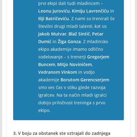
prvi ekipi dali tudi mladincem –
Leonu Juroviću
,
Kimiju Lavrenčiču
in
Iliji Batričeviću
. Z nami so trenirali še
številni drugi mladi talenti, kot so
Jakob Mutvar
,
Blaž Sintič
,
Petar
Dumić
in
Žiga Gonza
. Z mladinsko
ekipo akademije imamo odlično
sodelovanje – s trenerji
Gregorjem
Buncem
,
Mitjo Noviničem
,
Vedranom Vinkom
in vodjo
akademije
Borutom Gerencserjem
smo ves čas v stiku glede razvoja
igralcev. Na ta način mladi igralci
dobijo priložnost treninga s prvo
ekipo.
3. V boju za obstanek ste vztrajali do zadnjega