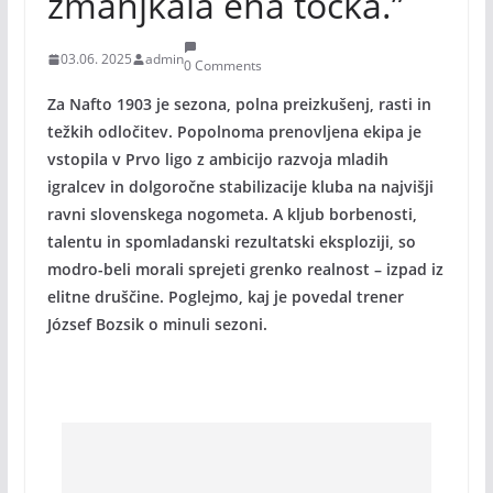
zmanjkala ena točka.”
03.06. 2025
admin
0 Comments
Za Nafto 1903 je sezona, polna preizkušenj, rasti in
težkih odločitev. Popolnoma prenovljena ekipa je
vstopila v Prvo ligo z ambicijo razvoja mladih
igralcev in dolgoročne stabilizacije kluba na najvišji
ravni slovenskega nogometa. A kljub borbenosti,
talentu in spomladanski rezultatski eksploziji, so
modro-beli morali sprejeti grenko realnost – izpad iz
elitne druščine. Poglejmo, kaj je povedal trener
József Bozsik o minuli sezoni.