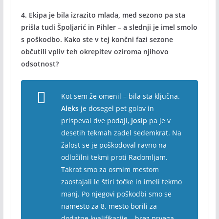
4. Ekipa je bila izrazito mlada, med sezono pa sta
prišla tudi Špoljarić in Pihler – a slednji je imel smolo
s poškodbo. Kako ste v tej končni fazi sezone
občutili vpliv teh okrepitev oziroma njihovo
odsotnost?
Kot sem že omenil – bila sta ključna.
Aleks
je dosegel pet golov in
prispeval dve podaji,
Josip
pa je v
desetih tekmah zadel sedemkrat. Na
žalost se je poškodoval ravno na
odločilni tekmi proti Radomljam.
Takrat smo za osmim mestom
zaostajali le štiri točke in imeli tekmo
manj. Po njegovi poškodbi smo se
namesto za 8. mesto borili za
dodatne kvalifikacije – brez prvega