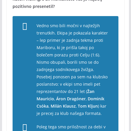
pozitivno presenetil?
Vedno smo bili močni v najtežjih
trenutkih. Ekipa je pokazala karakter
– lep primer je zadnja tekma proti
Mariboru, ki je prišla takoj po
bolečem porazu proti Celju (1:6).
Nismo obupali, borili smo se do
zadnjega sodnikovega žvižga.
Posebej ponosen pa sem na klubsko
poslanstvo: v ekipi smo imeli pet
reprezentantov do 21 let (
Žan
Mauricio
,
Áron Dragóner
,
Dominik
Csóka
,
Milán Klausz
,
Tom Kljun
) kar
je precej za klub našega formata.
Poleg tega smo priložnost za debi v