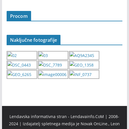
Procom
Naključne fotografije
Lendavska informativna stran - Lendavainfo.CoM | 2008-
2024 | Izdajatelj spletnega medija je Novak OnLine., Leon