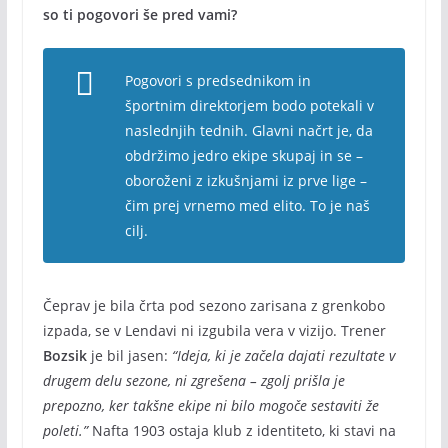
so ti pogovori še pred vami?
Pogovori s predsednikom in
športnim direktorjem bodo potekali v
naslednjih tednih. Glavni načrt je, da
obdržimo jedro ekipe skupaj in se –
oboroženi z izkušnjami iz prve lige –
čim prej vrnemo med elito. To je naš
cilj.
Čeprav je bila črta pod sezono zarisana z grenkobo
izpada, se v Lendavi ni izgubila vera v vizijo. Trener
Bozsik
je bil jasen:
“Ideja, ki je začela dajati rezultate v
drugem delu sezone, ni zgrešena – zgolj prišla je
prepozno, ker takšne ekipe ni bilo mogoče sestaviti že
poleti.”
Nafta 1903 ostaja klub z identiteto, ki stavi na