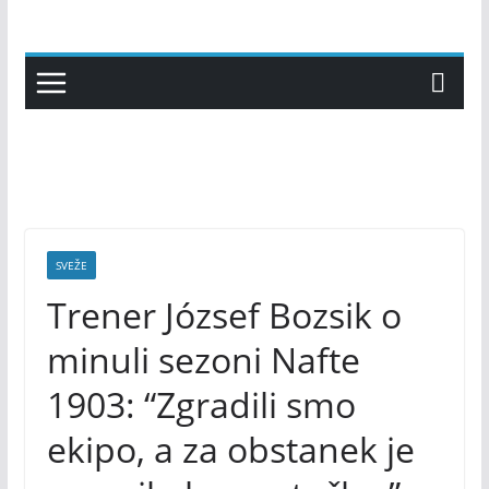
Skip
to
content
SVEŽE
Trener József Bozsik o
minuli sezoni Nafte
1903: “Zgradili smo
ekipo, a za obstanek je