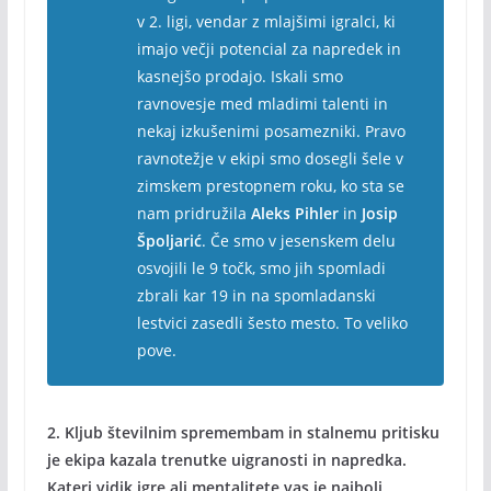
v 2. ligi, vendar z mlajšimi igralci, ki
imajo večji potencial za napredek in
kasnejšo prodajo. Iskali smo
ravnovesje med mladimi talenti in
nekaj izkušenimi posamezniki. Pravo
ravnotežje v ekipi smo dosegli šele v
zimskem prestopnem roku, ko sta se
nam pridružila
Aleks Pihler
in
Josip
Špoljarić
. Če smo v jesenskem delu
osvojili le 9 točk, smo jih spomladi
zbrali kar 19 in na spomladanski
lestvici zasedli šesto mesto. To veliko
pove.
2. Kljub številnim spremembam in stalnemu pritisku
je ekipa kazala trenutke uigranosti in napredka.
Kateri vidik igre ali mentalitete vas je najbolj