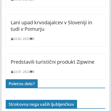
Lani upad krvodajalcev v Sloveniji in
tudi v Pomurju
20.02. 2025
0
Predstavili turistični produkt Zipwine
22.07. 2022
0
Poletno delo?
Strokovna nega vaših ljubljenčkov