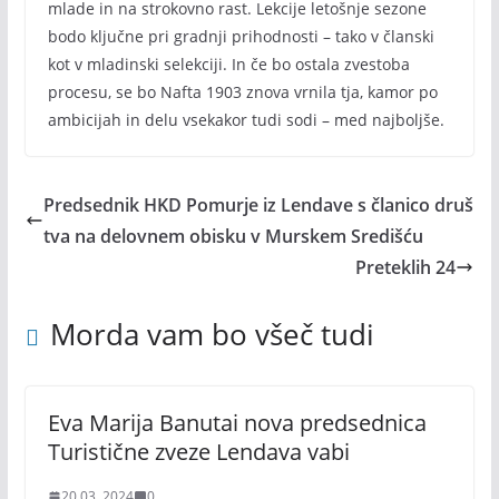
mlade in na strokovno rast. Lekcije letošnje sezone
bodo ključne pri gradnji prihodnosti – tako v članski
kot v mladinski selekciji. In če bo ostala zvestoba
procesu, se bo Nafta 1903 znova vrnila tja, kamor po
ambicijah in delu vsekakor tudi sodi – med najboljše.
Predsednik HKD Pomurje iz Lendave s članico druš
tva na delovnem obisku v Murskem Središću
Preteklih 24
Morda vam bo všeč tudi
Eva Marija Banutai nova predsednica
Turistične zveze Lendava vabi
20.03. 2024
0