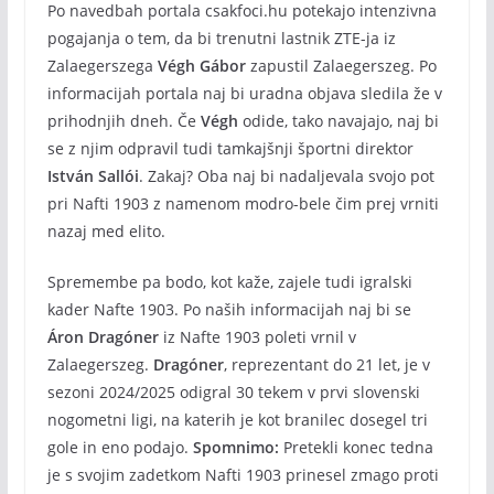
Po navedbah portala csakfoci.hu potekajo intenzivna
pogajanja o tem, da bi trenutni lastnik ZTE-ja iz
Zalaegerszega
Végh Gábor
zapustil Zalaegerszeg. Po
informacijah portala naj bi uradna objava sledila že v
prihodnjih dneh. Če
Végh
odide, tako navajajo, naj bi
se z njim odpravil tudi tamkajšnji športni direktor
István Sallói
. Zakaj? Oba naj bi nadaljevala svojo pot
pri Nafti 1903 z namenom modro-bele čim prej vrniti
nazaj med elito.
Spremembe pa bodo, kot kaže, zajele tudi igralski
kader Nafte 1903. Po naših informacijah naj bi se
Áron Dragóner
iz Nafte 1903 poleti vrnil v
Zalaegerszeg.
Dragóner
, reprezentant do 21 let, je v
sezoni 2024/2025 odigral 30 tekem v prvi slovenski
nogometni ligi, na katerih je kot branilec dosegel tri
gole in eno podajo.
Spomnimo:
Pretekli konec tedna
je s svojim zadetkom Nafti 1903 prinesel zmago proti