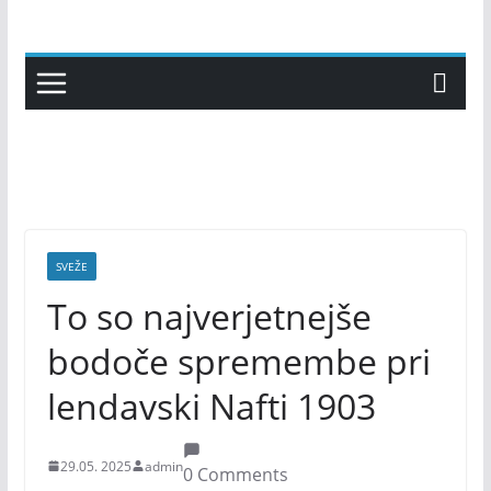
Skip
to
content
SVEŽE
To so najverjetnejše
bodoče spremembe pri
lendavski Nafti 1903
29.05. 2025
admin
0 Comments