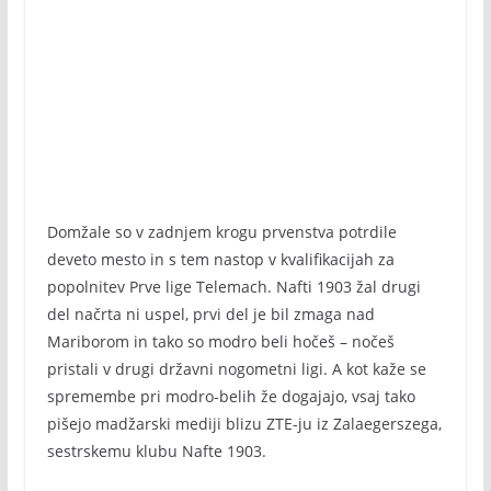
Domžale so v zadnjem krogu prvenstva potrdile
deveto mesto in s tem nastop v kvalifikacijah za
popolnitev Prve lige Telemach. Nafti 1903 žal drugi
del načrta ni uspel, prvi del je bil zmaga nad
Mariborom in tako so modro beli hočeš – nočeš
pristali v drugi državni nogometni ligi. A kot kaže se
spremembe pri modro-belih že dogajajo, vsaj tako
pišejo madžarski mediji blizu ZTE-ju iz Zalaegerszega,
sestrskemu klubu Nafte 1903.