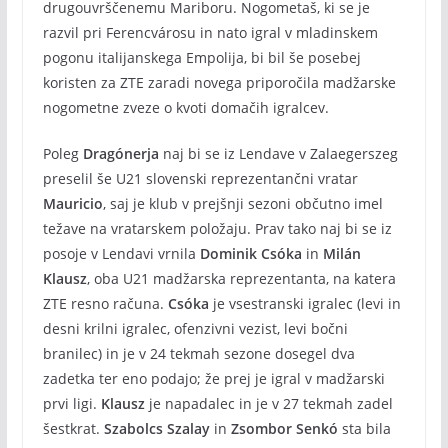
drugouvrščenemu Mariboru. Nogometaš, ki se je
razvil pri Ferencvárosu in nato igral v mladinskem
pogonu italijanskega Empolija, bi bil še posebej
koristen za ZTE zaradi novega priporočila madžarske
nogometne zveze o kvoti domačih igralcev.
Poleg
Dragónerja
naj bi se iz Lendave v Zalaegerszeg
preselil še U21 slovenski reprezentančni vratar
Mauricio
, saj je klub v prejšnji sezoni občutno imel
težave na vratarskem položaju. Prav tako naj bi se iz
posoje v Lendavi vrnila
Dominik Csóka
in
Milán
Klausz
, oba U21 madžarska reprezentanta, na katera
ZTE resno računa.
Csóka
je vsestranski igralec (levi in
desni krilni igralec, ofenzivni vezist, levi bočni
branilec) in je v 24 tekmah sezone dosegel dva
zadetka ter eno podajo; že prej je igral v madžarski
prvi ligi.
Klausz
je napadalec in je v 27 tekmah zadel
šestkrat.
Szabolcs Szalay
in
Zsombor Senkó
sta bila