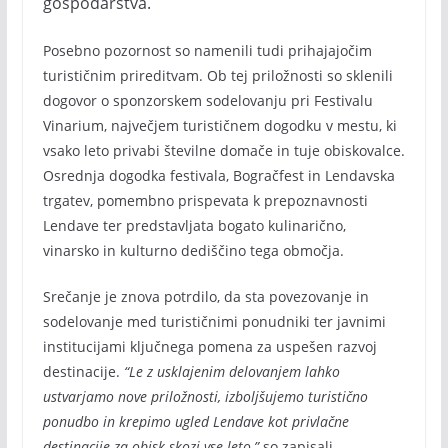
gospodarstva.
Posebno pozornost so namenili tudi prihajajočim
turističnim prireditvam. Ob tej priložnosti so sklenili
dogovor o sponzorskem sodelovanju pri Festivalu
Vinarium, največjem turističnem dogodku v mestu, ki
vsako leto privabi številne domače in tuje obiskovalce.
Osrednja dogodka festivala, Bogračfest in Lendavska
trgatev, pomembno prispevata k prepoznavnosti
Lendave ter predstavljata bogato kulinarično,
vinarsko in kulturno dediščino tega območja.
Srečanje je znova potrdilo, da sta povezovanje in
sodelovanje med turističnimi ponudniki ter javnimi
institucijami ključnega pomena za uspešen razvoj
destinacije.
“Le z usklajenim delovanjem lahko
ustvarjamo nove priložnosti, izboljšujemo turistično
ponudbo in krepimo ugled Lendave kot privlačne
destinacije za obisk skozi vse leto,”
so zapisali.