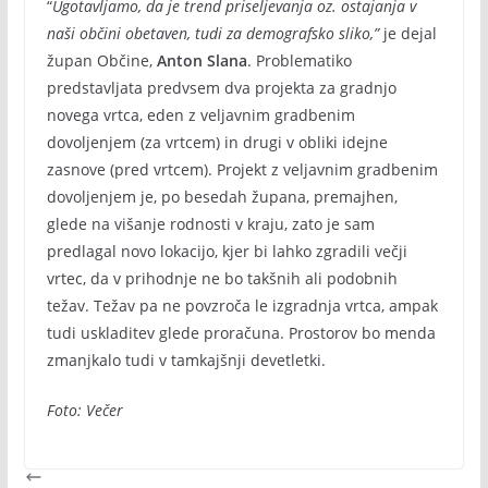
“
Ugotavljamo, da je trend priseljevanja oz. ostajanja v
naši občini obetaven, tudi za demografsko sliko,”
je dejal
župan Občine,
Anton Slana
. Problematiko
predstavljata predvsem dva projekta za gradnjo
novega vrtca, eden z veljavnim gradbenim
dovoljenjem (za vrtcem) in drugi v obliki idejne
zasnove (pred vrtcem). Projekt z veljavnim gradbenim
dovoljenjem je, po besedah župana, premajhen,
glede na višanje rodnosti v kraju, zato je sam
predlagal novo lokacijo, kjer bi lahko zgradili večji
vrtec, da v prihodnje ne bo takšnih ali podobnih
težav. Težav pa ne povzroča le izgradnja vrtca, ampak
tudi uskladitev glede proračuna. Prostorov bo menda
zmanjkalo tudi v tamkajšnji devetletki.
Foto: Večer