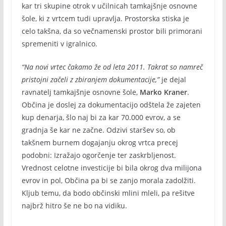
kar tri skupine otrok v učilnicah tamkajšnje osnovne
šole, ki z vrtcem tudi upravlja. Prostorska stiska je
celo takšna, da so večnamenski prostor bili primorani
spremeniti v igralnico.
“Na novi vrtec čakamo že od leta 2011. Takrat so namreč
pristojni začeli z zbiranjem dokumentacije,”
je dejal
ravnatelj tamkajšnje osnovne šole,
Marko Kraner
.
Občina je doslej za dokumentacijo odštela že zajeten
kup denarja, šlo naj bi za kar 70.000 evrov, a se
gradnja še kar ne začne. Odzivi staršev so, ob
takšnem burnem dogajanju okrog vrtca precej
podobni: Izražajo ogorčenje ter zaskrbljenost.
Vrednost celotne investicije bi bila okrog dva milijona
evrov in pol, Občina pa bi se zanjo morala zadolžiti.
Kljub temu, da bodo občinski mlini mleli, pa rešitve
najbrž hitro še ne bo na vidiku.