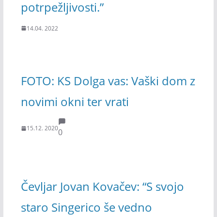
potrpežljivosti.”
14.04. 2022
FOTO: KS Dolga vas: Vaški dom z
novimi okni ter vrati
15.12. 2020
0
Čevljar Jovan Kovačev: “S svojo
staro Singerico še vedno