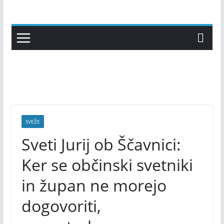
Skip
to
content
SVEŽE
Sveti Jurij ob Ščavnici:
Ker se občinski svetniki
in župan ne morejo
dogovoriti,