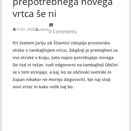
prepotrebnega novega
vrtca še ni
15.01. 2020
admin
0 Comments
Pri Svetem Juriju ob Ščavnici rešujejo prostorsko
stisko v tamkajšnjem vrtcu. Zdajšnji je premajhen za
vse otroke v kraju, zato nujno potrebujejo novega.
Do tod ni težav, tudi odgovorni na tamkajšnji Občini
se s tem strinjajo, a kaj, ko se občinski svetniki in
župan nikakor ne morejo dogovoriti, kje naj stoji
novi vrtec in kako velik naj bo.